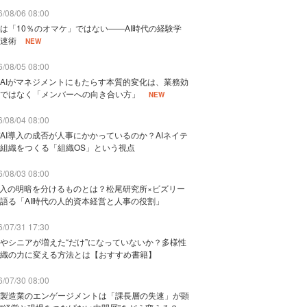
/08/06 08:00
は「10％のオマケ」ではない——AI時代の経験学
速術
NEW
/08/05 08:00
AIがマネジメントにもたらす本質的変化は、業務効
ではなく「メンバーへの向き合い方」
NEW
/08/04 08:00
AI導入の成否が人事にかかっているのか？AIネイテ
組織をつくる「組織OS」という視点
/08/03 08:00
導入の明暗を分けるものとは？松尾研究所×ビズリー
語る「AI時代の人的資本経営と人事の役割」
/07/31 17:30
やシニアが増えた“だけ”になっていないか？多様性
織の力に変える方法とは【おすすめ書籍】
/07/30 08:00
製造業のエンゲージメントは「課長層の失速」が顕