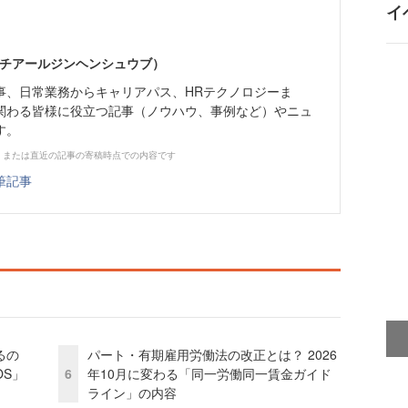
イ
エイチアールジンヘンシュウブ）
事、日常業務からキャリアパス、HRテクノロジーま
関わる皆様に役立つ記事（ノウハウ、事例など）やニュ
す。
、または直近の記事の寄稿時点での内容です
筆記事
るの
パート・有期雇用労働法の改正とは？ 2026
OS」
6
年10月に変わる「同一労働同一賃金ガイド
ライン」の内容