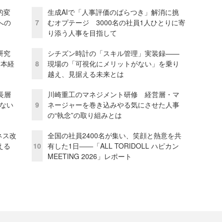
的変
生成AIで「人事評価のばらつき」解消に挑
への
7
むオプテージ 3000名の社員1人ひとりに寄
り添う人事を目指して
研究
シチズン時計の「スキル管理」実装録——
資本経
8
現場の「可視化にメリットがない」を乗り
越え、見据える未来とは
長層
川崎重工のマネジメント研修 経営層・マ
ない
9
ネージャーを巻き込みやる気にさせた人事
の“執念”の取り組みとは
ネス改
全国の社員2400名が集い、笑顔と熱意を共
える
10
有した1日――「ALL TORIDOLL ハピカン
MEETING 2026」レポート