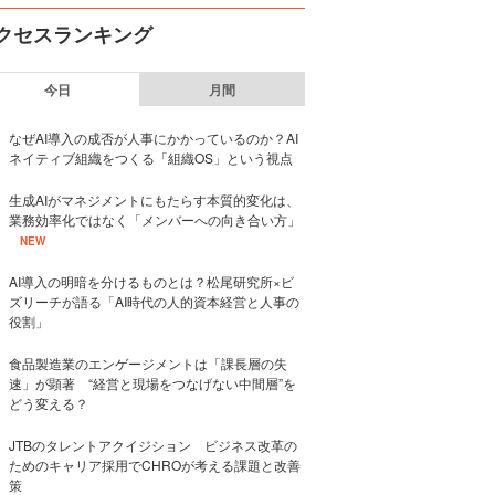
クセスランキング
今日
月間
なぜAI導入の成否が人事にかかっているのか？AI
ネイティブ組織をつくる「組織OS」という視点
生成AIがマネジメントにもたらす本質的変化は、
業務効率化ではなく「メンバーへの向き合い方」
NEW
AI導入の明暗を分けるものとは？松尾研究所×ビ
ズリーチが語る「AI時代の人的資本経営と人事の
役割」
食品製造業のエンゲージメントは「課長層の失
速」が顕著 “経営と現場をつなげない中間層”を
どう変える？
JTBのタレントアクイジション ビジネス改革の
ためのキャリア採用でCHROが考える課題と改善
策