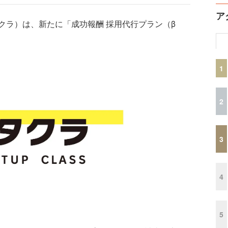
ア
ラ）は、新たに「成功報酬 採用代行プラン（β
1
2
3
4
5