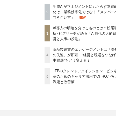
生成AIがマネジメントにもたらす本質
2
化は、業務効率化ではなく「メンバー
向き合い方」
NEW
AI導入の明暗を分けるものとは？松尾
3
所×ビズリーチが語る「AI時代の人的
営と人事の役割」
食品製造業のエンゲージメントは「課
4
の失速」が顕著 “経営と現場をつなげ
中間層”をどう変える？
JTBのタレントアクイジション ビジ
5
革のためのキャリア採用でCHROが考
課題と改善策