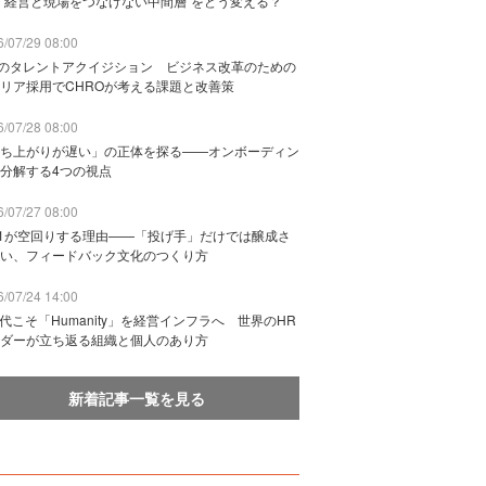
“経営と現場をつなげない中間層”をどう変える？
/07/29 08:00
Bのタレントアクイジション ビジネス改革のための
リア採用でCHROが考える課題と改善策
/07/28 08:00
ち上がりが遅い」の正体を探る——オンボーディン
分解する4つの視点
/07/27 08:00
n1が空回りする理由——「投げ手」だけでは醸成さ
い、フィードバック文化のつくり方
/07/24 14:00
時代こそ「Humanity」を経営インフラへ 世界のHR
ダーが立ち返る組織と個人のあり方
新着記事一覧を見る