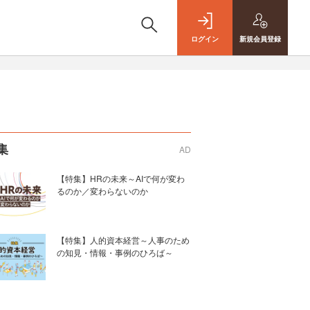
ログイン
新規
会員登録
集
AD
【特集】HRの未来～AIで何が変わ
るのか／変わらないのか
【特集】人的資本経営～人事のため
の知見・情報・事例のひろば～