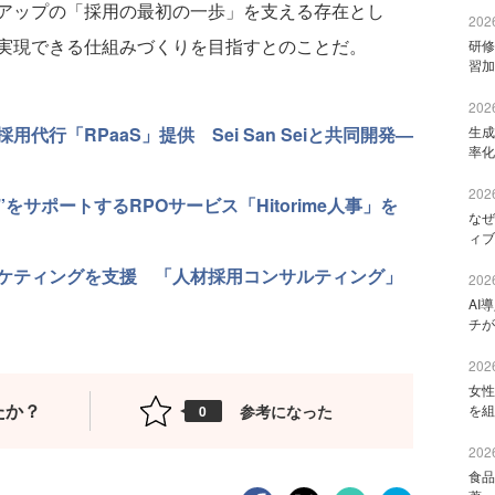
アップの「採用の最初の一歩」を支える存在とし
2026
実現できる仕組みづくりを目指すとのことだ。
研修
習加
2026
行「RPaaS」提供 Sei San Seiと共同開発—
生成
率化
2026
をサポートするRPOサービス「Hitorime人事」を
なぜ
ィブ
ケティングを支援 「人材採用コンサルティング」
2026
AI
チが
2026
女性
たか？
参考になった
を組
0
2026
食品