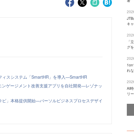
著 
2026
JT
キャ
2026
「立
グを
2026
1o
れな
システム「SmartHR」を導入—SmartHR
2026
員エンゲージメント改善支援アプリを自社開発—レゾナッ
AI
リー
ラビ」本格提供開始—パーソルビジネスプロセスデザイ