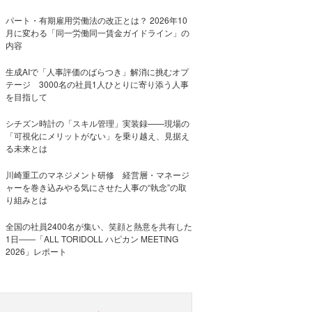
パート・有期雇用労働法の改正とは？ 2026年10
月に変わる「同一労働同一賃金ガイドライン」の
内容
生成AIで「人事評価のばらつき」解消に挑むオプ
テージ 3000名の社員1人ひとりに寄り添う人事
を目指して
シチズン時計の「スキル管理」実装録——現場の
「可視化にメリットがない」を乗り越え、見据え
る未来とは
川崎重工のマネジメント研修 経営層・マネージ
ャーを巻き込みやる気にさせた人事の“執念”の取
り組みとは
全国の社員2400名が集い、笑顔と熱意を共有した
1日――「ALL TORIDOLL ハピカン MEETING
2026」レポート