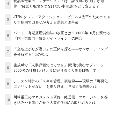
食品製造業のエンゲージメントは「課長層の失速」が顕
4
著 “経営と現場をつなげない中間層”をどう変える？
JTBのタレントアクイジション ビジネス改革のためのキャ
5
リア採用でCHROが考える課題と改善策
パート・有期雇用労働法の改正とは？ 2026年10月に変わる
6
「同一労働同一賃金ガイドライン」の内容
「立ち上がりが遅い」の正体を探る——オンボーディング
7
を分解する4つの視点
生成AIで「人事評価のばらつき」解消に挑むオプテージ
8
3000名の社員1人ひとりに寄り添う人事を目指して
シチズン時計の「スキル管理」実装録——現場の「可視化
9
にメリットがない」を乗り越え、見据える未来とは
川崎重工のマネジメント研修 経営層・マネージャーを巻
10
き込みやる気にさせた人事の“執念”の取り組みとは