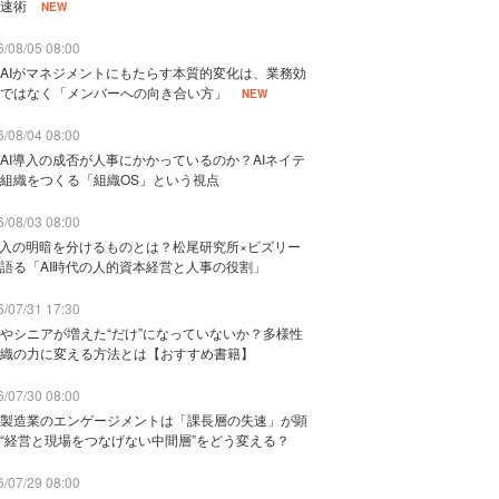
速術
NEW
/08/05 08:00
AIがマネジメントにもたらす本質的変化は、業務効
ではなく「メンバーへの向き合い方」
NEW
/08/04 08:00
AI導入の成否が人事にかかっているのか？AIネイテ
組織をつくる「組織OS」という視点
/08/03 08:00
導入の明暗を分けるものとは？松尾研究所×ビズリー
語る「AI時代の人的資本経営と人事の役割」
/07/31 17:30
やシニアが増えた“だけ”になっていないか？多様性
織の力に変える方法とは【おすすめ書籍】
/07/30 08:00
製造業のエンゲージメントは「課長層の失速」が顕
“経営と現場をつなげない中間層”をどう変える？
/07/29 08:00