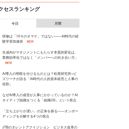
クセスランキング
今日
月間
研修は「10％のオマケ」ではない——AI時代の経
験学習加速術
NEW
生成AIがマネジメントにもたらす本質的変化は、
業務効率化ではなく「メンバーへの向き合い方」
NEW
AI導入の明暗を分けるものとは？松尾研究所×ビ
ズリーチが語る「AI時代の人的資本経営と人事の
役割」
なぜAI導入の成否が人事にかかっているのか？AI
ネイティブ組織をつくる「組織OS」という視点
「立ち上がりが遅い」の正体を探る——オンボー
ディングを分解する4つの視点
JTBのタレントアクイジション ビジネス改革の