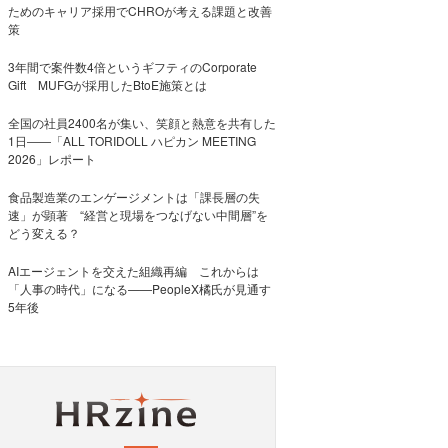
ためのキャリア採用でCHROが考える課題と改善
策
3年間で案件数4倍というギフティのCorporate
Gift MUFGが採用したBtoE施策とは
全国の社員2400名が集い、笑顔と熱意を共有した
1日――「ALL TORIDOLL ハピカン MEETING
2026」レポート
食品製造業のエンゲージメントは「課長層の失
速」が顕著 “経営と現場をつなげない中間層”を
どう変える？
AIエージェントを交えた組織再編 これからは
「人事の時代」になる——PeopleX橘氏が見通す
5年後