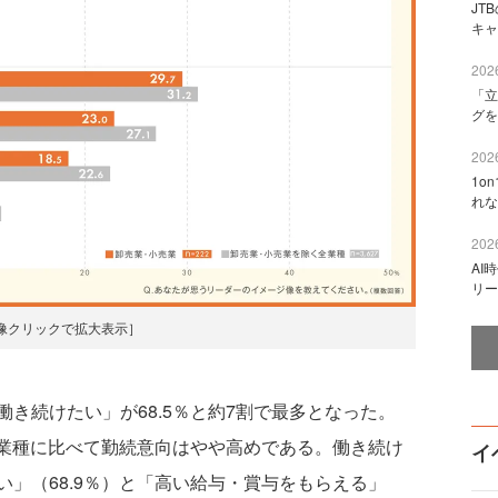
JT
キャ
2026
「立
グを
2026
1o
れな
2026
AI
リー
像クリックで拡大表示］
き続けたい」が68.5％と約7割で最多となった。
他業種に比べて勤続意向はやや高めである。働き続け
イ
」（68.9％）と「高い給与・賞与をもらえる」