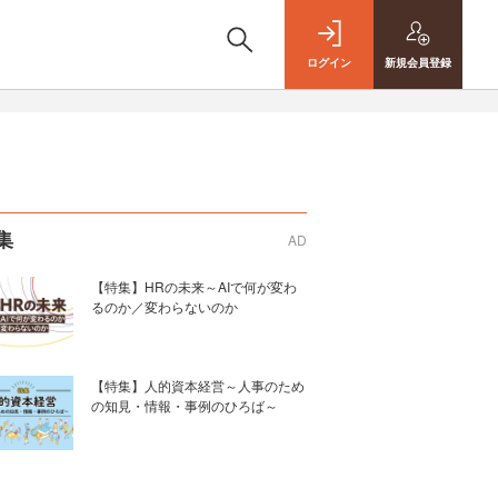
ログイン
新規
会員登録
集
AD
【特集】HRの未来～AIで何が変わ
るのか／変わらないのか
【特集】人的資本経営～人事のため
の知見・情報・事例のひろば～