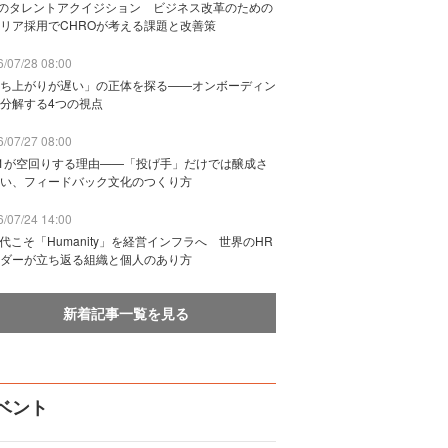
Bのタレントアクイジション ビジネス改革のための
リア採用でCHROが考える課題と改善策
/07/28 08:00
ち上がりが遅い」の正体を探る——オンボーディン
分解する4つの視点
/07/27 08:00
n1が空回りする理由——「投げ手」だけでは醸成さ
い、フィードバック文化のつくり方
/07/24 14:00
時代こそ「Humanity」を経営インフラへ 世界のHR
ダーが立ち返る組織と個人のあり方
新着記事一覧を見る
ベント