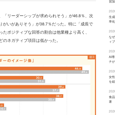
習加
2026
「リーダーシップが求められそう」が46.8％、次
生成
率化
りがいがありそう」が38.7％だった。特に「成長で
2026
ったポジティブな回答の割合は他業種より高く、
なぜ
どのネガティブ項目は低かった。
ィブ
2026
AI
チが
2026
女性
を組
2026
食品
著 
2026