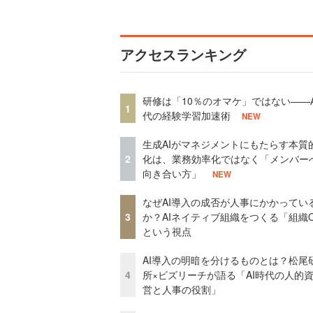
アクセスランキング
研修は「10％のオマケ」ではない——A
1
代の経験学習加速術
NEW
生成AIがマネジメントにもたらす本質
2
化は、業務効率化ではなく「メンバー
向き合い方」
NEW
なぜAI導入の成否が人事にかかってい
3
か？AIネイティブ組織をつくる「組織
という視点
AI導入の明暗を分けるものとは？松尾
4
所×ビズリーチが語る「AI時代の人的
営と人事の役割」