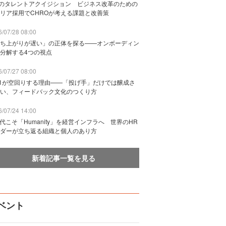
Bのタレントアクイジション ビジネス改革のための
リア採用でCHROが考える課題と改善策
/07/28 08:00
ち上がりが遅い」の正体を探る——オンボーディン
分解する4つの視点
/07/27 08:00
n1が空回りする理由——「投げ手」だけでは醸成さ
い、フィードバック文化のつくり方
/07/24 14:00
時代こそ「Humanity」を経営インフラへ 世界のHR
ダーが立ち返る組織と個人のあり方
新着記事一覧を見る
ベント