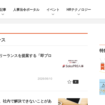
記事
人事法令ポータル
イベント
HRテクノロジー
ース
特
フリーランスを提案する「即プロ
2026/06/10
0
ri、社内で解決できないことがあ