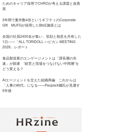
ためのキャリア採用でCHROが考える課題と改善
策
3年間で案件数4倍というギフティのCorporate
Gift MUFGが採用したBtoE施策とは
全国の社員2400名が集い、笑顔と熱意を共有した
1日――「ALL TORIDOLL ハピカン MEETING
2026」レポート
食品製造業のエンゲージメントは「課長層の失
速」が顕著 “経営と現場をつなげない中間層”を
どう変える？
AIエージェントを交えた組織再編 これからは
「人事の時代」になる——PeopleX橘氏が見通す
5年後