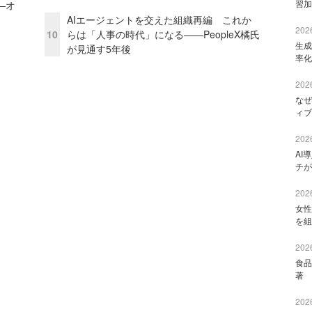
習加
—オ
AIエージェントを交えた組織再編 これか
2026
10
らは「人事の時代」になる——PeopleX橘氏
生成
が見通す5年後
率化
2026
なぜ
ィブ
2026
AI
チが
2026
女性
を組
2026
食品
著 
2026