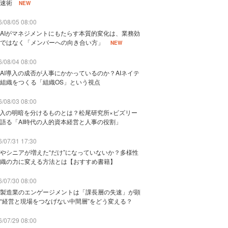
速術
NEW
/08/05 08:00
AIがマネジメントにもたらす本質的変化は、業務効
ではなく「メンバーへの向き合い方」
NEW
/08/04 08:00
AI導入の成否が人事にかかっているのか？AIネイテ
組織をつくる「組織OS」という視点
/08/03 08:00
導入の明暗を分けるものとは？松尾研究所×ビズリー
語る「AI時代の人的資本経営と人事の役割」
/07/31 17:30
やシニアが増えた“だけ”になっていないか？多様性
織の力に変える方法とは【おすすめ書籍】
/07/30 08:00
製造業のエンゲージメントは「課長層の失速」が顕
“経営と現場をつなげない中間層”をどう変える？
/07/29 08:00