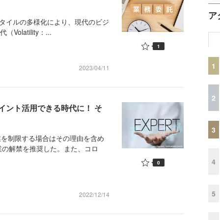
ア
スタイルの多様化により、現代のビジ
atility：...
1
1
2023/04/11
2
イント活用できる時代に！ そ
3
業を制限する場合はその理由を含め
業の解禁を推奨した。また、コロ
4
0
5
2022/12/14