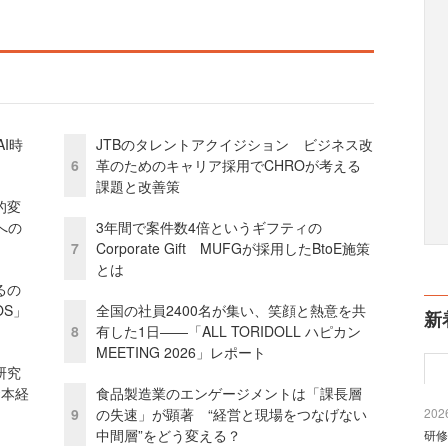
I時
JTBのタレントアクイジション ビジネス改
6
革のためのキャリア採用でCHROが考える
課題と改善策
的変
への
3年間で案件数4倍というギフティの
7
Corporate Gift MUFGが採用したBtoE施策
とは
るの
OS」
全国の社員2400名が集い、笑顔と熱意を共
新
8
有した1日――「ALL TORIDOLL ハピカン
MEETING 2026」レポート
研究
資本経
食品製造業のエンゲージメントは「課長層
9
の失速」が顕著 “経営と現場をつなげない
2026
中間層”をどう変える？
研修