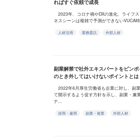
ればすぐ依頼で成長
2023年、コロナ禍やDXの進化、ライフ
ネスシーンは複雑で予測ができないVUCA時代（Vol
人材活用
業務委託
外部人材
副業解禁で社外エキスパートをピンポ
のとき外してはいけないポイントとは
2022年6月厚生労働省も企業に対し、副
て開示するよう促す方針を示し、副業・兼
ナ...
採用・雇用
副業・複業
外部人材