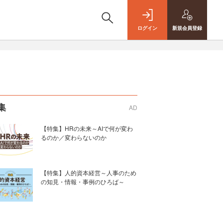
ログイン
新規
会員登録
集
AD
【特集】HRの未来～AIで何が変わ
るのか／変わらないのか
【特集】人的資本経営～人事のため
の知見・情報・事例のひろば～