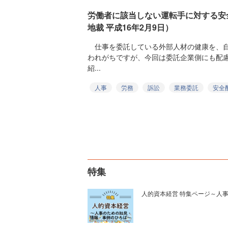
労働者に該当しない運転手に対する安
地裁 平成16年2月9日）
仕事を委託している外部人材の健康を、自
われがちですが、今回は委託企業側にも配
紹...
人事
労務
訴訟
業務委託
安全
特集
人的資本経営 特集ページ～人