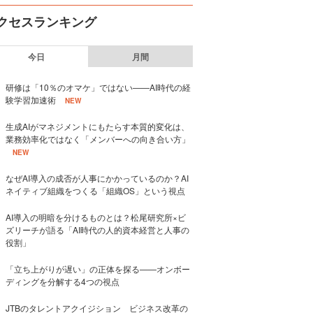
クセスランキング
今日
月間
研修は「10％のオマケ」ではない——AI時代の経
験学習加速術
NEW
生成AIがマネジメントにもたらす本質的変化は、
業務効率化ではなく「メンバーへの向き合い方」
NEW
なぜAI導入の成否が人事にかかっているのか？AI
ネイティブ組織をつくる「組織OS」という視点
AI導入の明暗を分けるものとは？松尾研究所×ビ
ズリーチが語る「AI時代の人的資本経営と人事の
役割」
「立ち上がりが遅い」の正体を探る——オンボー
ディングを分解する4つの視点
JTBのタレントアクイジション ビジネス改革の