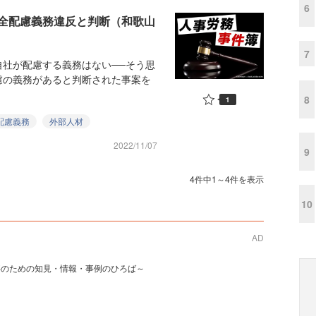
6
全配慮義務違反と判断（和歌山
7
社が配慮する義務はない──そう思
慮の義務があると判断された事案を
8
1
配慮義務
外部人材
2022/11/07
9
4件中1～4件を表示
10
AD
事のための知見・情報・事例のひろば～