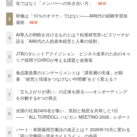
化ではなく「メンバーへの向き合い方」
NEW
研修は「10％のオマケ」ではない——AI時代の経験学習加
3
速術
NEW
AI導入の明暗を分けるものとは？松尾研究所×ビズリーチが
4
語る「AI時代の人的資本経営と人事の役割」
JTBのタレントアクイジション ビジネス改革のためのキャ
5
リア採用でCHROが考える課題と改善策
食品製造業のエンゲージメントは「課長層の失速」が顕
6
著 “経営と現場をつなげない中間層”をどう変える？
「立ち上がりが遅い」の正体を探る——オンボーディング
7
を分解する4つの視点
全国の社員2400名が集い、笑顔と熱意を共有した1日
8
――「ALL TORIDOLL ハピカン MEETING 2026」レポート
パート・有期雇用労働法の改正とは？ 2026年10月に変わる
9
「同一労働同一賃金ガイドライン」の内容