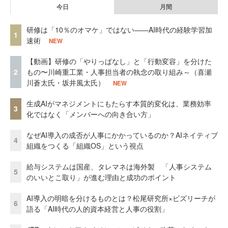
今日
月間
研修は「10％のオマケ」ではない——AI時代の経験学習加
1
速術
NEW
【動画】研修の「やりっぱなし」と「行動変容」を分けた
2
もの〜川崎重工業・人事担当者の執念の取り組み～（喜瀬
川蒼太氏・坂井風太氏）
NEW
生成AIがマネジメントにもたらす本質的変化は、業務効率
3
化ではなく「メンバーへの向き合い方」
なぜAI導入の成否が人事にかかっているのか？AIネイティブ
4
組織をつくる「組織OS」という視点
給与システムは国産、タレマネは海外製 「人事システム
5
のいいとこ取り」が進む理由と成功のポイント
AI導入の明暗を分けるものとは？松尾研究所×ビズリーチが
6
語る「AI時代の人的資本経営と人事の役割」