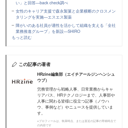
い」と回答—back check調べ
女性のキャリア支援で森永製菓と企業横断のクロスメン
タリングを実施—エスエス製薬
障がいのある社員が適性を活かして組織を支える「全社
業務推進グループ」を新設—SHIRO
もっと読む
この記事の著者
HRzine編集部（エイチアールジンヘンシュ
ウブ）
労務管理から戦略人事、日常業務からキャ
リアパス、HRテクノロジーまで、人事部や
人事に関わる皆様に役立つ記事（ノウハ
ウ、事例など）やニュースを提供していま
す。
※プロフィールは、執筆時点、または直近の記事の寄稿時点で
の内容です