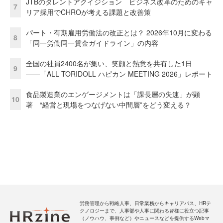
JTBのタレントアクイジション ビジネス改革のためのキャ
7
リア採用でCHROが考える課題と改善策
パート・有期雇用労働法の改正とは？ 2026年10月に変わる
8
「同一労働同一賃金ガイドライン」の内容
全国の社員2400名が集い、笑顔と熱意を共有した1日
9
――「ALL TORIDOLL ハピカン MEETING 2026」レポート
食品製造業のエンゲージメントは「課長層の失速」が顕
10
著 “経営と現場をつなげない中間層”をどう変える？
労務管理から戦略人事、日常業務からキャリアパス、HRテ
クノロジーまで、人事部や人事に関わる皆様に役立つ記事
（ノウハウ、事例など）やニュースなどを提供するWebマ