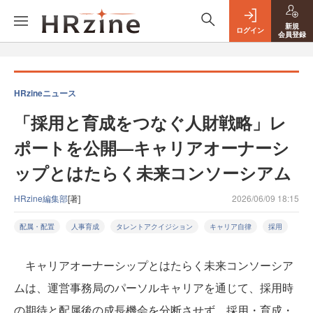
新規
ログイン
会員登録
HRzineニュース
「採用と育成をつなぐ人財戦略」レ
ポートを公開—キャリアオーナーシ
ップとはたらく未来コンソーシアム
HRzine編集部
[著]
2026/06/09 18:15
配属・配置
人事育成
タレントアクイジション
キャリア自律
採用
キャリアオーナーシップとはたらく未来コンソーシア
ムは、運営事務局のパーソルキャリアを通じて、採用時
の期待と配属後の成長機会を分断させず、採用・育成・