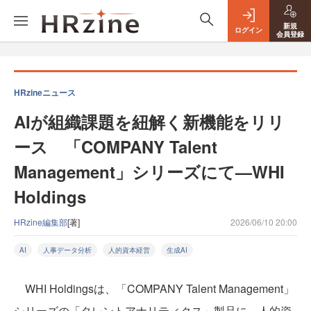
新規
ログイン
会員登録
HRzineニュース
AIが組織課題を紐解く新機能をリリ
ース 「COMPANY Talent
Management」シリーズにて—WHI
Holdings
HRzine編集部
[著]
2026/06/10 20:00
AI
人事データ分析
人的資本経営
生成AI
WHI Holdingsは、「COMPANY Talent Management」
シリーズの「タレントアナリティクス」製品に、人的資