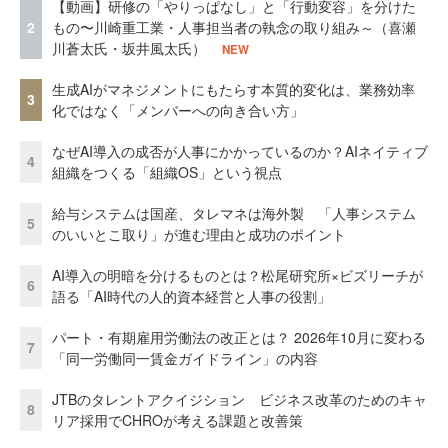
【動画】研修の「やりっぱなし」と「行動変容」を分けた
2
もの〜川崎重工業・人事担当者の執念の取り組み～（喜瀬
川蒼太氏・坂井風太氏）
NEW
生成AIがマネジメントにもたらす本質的変化は、業務効率
3
化ではなく「メンバーへの向き合い方」
なぜAI導入の成否が人事にかかっているのか？AIネイティブ
4
組織をつくる「組織OS」という視点
給与システムは国産、タレマネは海外製 「人事システム
5
のいいとこ取り」が進む理由と成功のポイント
AI導入の明暗を分けるものとは？松尾研究所×ビズリーチが
6
語る「AI時代の人的資本経営と人事の役割」
パート・有期雇用労働法の改正とは？ 2026年10月に変わる
7
「同一労働同一賃金ガイドライン」の内容
JTBのタレントアクイジション ビジネス改革のためのキャ
8
リア採用でCHROが考える課題と改善策