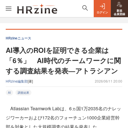
新規
ログイン
会員登録
HRzineニュース
AI導入のROIを証明できる企業は
「6％」 AI時代のチームワークに関
する調査結果を発表—アトラシアン
HRzine編集部
[著]
2026/06/11 20:00
AI
調査結果
Atlassian Teamwork Labは、6ヵ国1万2035名のナレッ
ジワーカーおよび172名のフォーチュン1000企業経営幹
部を対象とした大規模調査の結果を発表した。