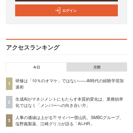
ログイン
アクセスランキング
今日
月間
研修は「10％のオマケ」ではない——AI時代の経験学習加
1
速術
生成AIがマネジメントにもたらす本質的変化は、業務効率
2
化ではなく「メンバーへの向き合い方」
人事の価値は上がる?! サイバー曽山氏、SMBCグループ、
3
塩野義製薬、江崎グリコが語る「AI×HR」