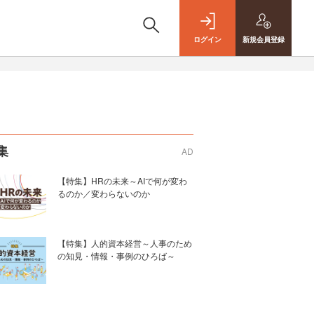
ログイン
新規
会員登録
集
AD
【特集】HRの未来～AIで何が変わ
るのか／変わらないのか
【特集】人的資本経営～人事のため
の知見・情報・事例のひろば～