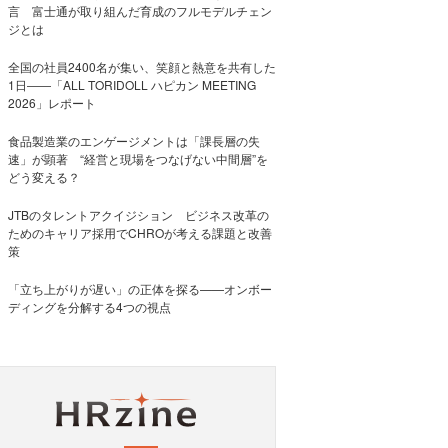
言 富士通が取り組んだ育成のフルモデルチェン
ジとは
全国の社員2400名が集い、笑顔と熱意を共有した
1日――「ALL TORIDOLL ハピカン MEETING
2026」レポート
食品製造業のエンゲージメントは「課長層の失
速」が顕著 “経営と現場をつなげない中間層”を
どう変える？
JTBのタレントアクイジション ビジネス改革の
ためのキャリア採用でCHROが考える課題と改善
策
「立ち上がりが遅い」の正体を探る——オンボー
ディングを分解する4つの視点