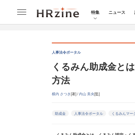
特集
ニュース
人事法令ポータル
くるみん助成金とは
方法
横内 さつき
[著] /
内山 美央
[監]
助成金
人事法令ポータル
くるみんマー
くるみん助成金とは、くるみん認定・くる