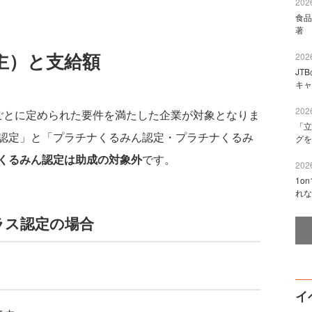
2026
食品
著 
主）と支給額
2026
JT
キャ
2026
とに定められた要件を満たした企業が対象となりま
「立
認定」と「プラチナくるみん認定・プラチナくるみ
グを
くるみん認定は助成の対象外
です。
2026
1o
れな
ラス認定の場合
イ