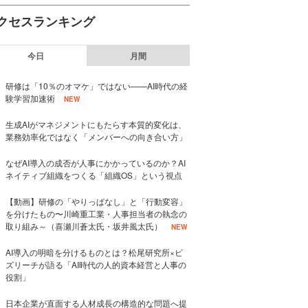
クセスランキング
今日
月間
研修は「10％のオマケ」ではない——AI時代の経
験学習加速術
NEW
生成AIがマネジメントにもたらす本質的変化は、
業務効率化ではなく「メンバーへの向き合い方」
なぜAI導入の成否が人事にかかっているのか？AI
ネイティブ組織をつくる「組織OS」という視点
【動画】研修の「やりっぱなし」と「行動変容」
を分けたもの〜川崎重工業・人事担当者の執念の
取り組み～（喜瀬川蒼太氏・坂井風太氏）
NEW
AI導入の明暗を分けるものとは？松尾研究所×ビ
ズリーチが語る「AI時代の人的資本経営と人事の
役割」
日本企業が直面する人材成長の構造的な問題へ提