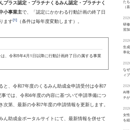
たも
んプラス認定・プラチナくるみん認定・プラチナく
（喜
中小事業主
で、「認定にかかわる行動計画の終了日
2026
[1]
ります
（条件は毎年度変動します）。
研修
習加
2026
生成
率化
合は、令和5年4月1日以降に行動計画終了日の属する事業
2026
なぜ
ィブ
ると、令和7年度のくるみん助成金申請受付は令和7
2026
AI
記事では、令和6年度の内容に基づいて申請準備につ
チが
き次第、最新の令和7年度の申請情報を更新します。
2026
女性
みん助成金ポータルサイトにて、最新情報を併せて
を組