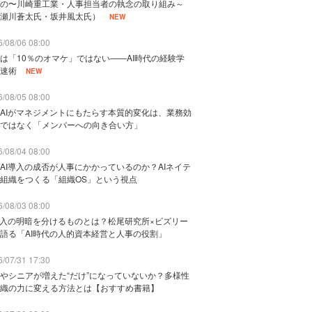
の〜川崎重工業・人事担当者の執念の取り組み～
瀬川蒼太氏・坂井風太氏）
NEW
/08/06 08:00
は「10％のオマケ」ではない——AI時代の経験学
速術
NEW
/08/05 08:00
AIがマネジメントにもたらす本質的変化は、業務効
ではなく「メンバーへの向き合い方」
/08/04 08:00
AI導入の成否が人事にかかっているのか？AIネイテ
組織をつくる「組織OS」という視点
/08/03 08:00
導入の明暗を分けるものとは？松尾研究所×ビズリー
語る「AI時代の人的資本経営と人事の役割」
/07/31 17:30
やシニアが増えた“だけ”になっていないか？多様性
織の力に変える方法とは【おすすめ書籍】