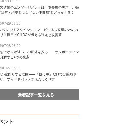
/07/30 08:00
製造業のエンゲージメントは「課長層の失速」が顕
“経営と現場をつなげない中間層”をどう変える？
/07/29 08:00
Bのタレントアクイジション ビジネス改革のための
リア採用でCHROが考える課題と改善策
/07/28 08:00
ち上がりが遅い」の正体を探る——オンボーディン
分解する4つの視点
/07/27 08:00
n1が空回りする理由——「投げ手」だけでは醸成さ
い、フィードバック文化のつくり方
新着記事一覧を見る
ベント