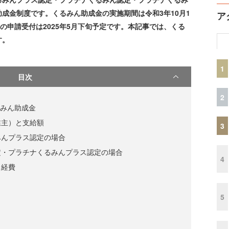
成金制度です。くるみん助成金の実施期間は令和3年10月1
ア
の申請受付は2025年5月下旬予定です。本記事では、くる
す。
1
目次
2
るみん助成金
業主）と支給額
3
みんプラス認定の場合
定・プラチナくるみんプラス認定の場合
4
と経費
5