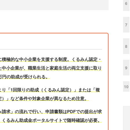
6
7
8
に積極的な中小企業を支援する制度。くるみん認定・
9
た中小企業が、職業生活と家庭生活の両立支援に取り
万円の助成が受けられる。
10
より「1回限りの助成（くるみん認定）」または「複
定）」など条件や対象企業が異なるため注意。
請求」の流れで行い、申請書類はPDFでの提出が求
、くるみん助成金ポータルサイトで随時確認が必要。