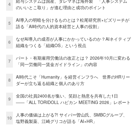
給与システムは国産、タレマネは海外製 「人事システム
4
のいいとこ取り」が進む理由と成功のポイント
AI導入の明暗を分けるものとは？松尾研究所×ビズリーチが
5
語る「AI時代の人的資本経営と人事の役割」
なぜAI導入の成否が人事にかかっているのか？AIネイティブ
6
組織をつくる「組織OS」という視点
パート・有期雇用労働法の改正とは？ 2026年10月に変わる
7
「同一労働同一賃金ガイドライン」の内容
AI時代こそ「Humanity」を経営インフラへ 世界のHRリー
8
ダーが立ち返る組織と個人のあり方
全国の社員2400名が集い、笑顔と熱意を共有した1日
9
――「ALL TORIDOLL ハピカン MEETING 2026」レポート
人事の価値は上がる?! サイバー曽山氏、SMBCグループ、
10
塩野義製薬、江崎グリコが語る「AI×HR」