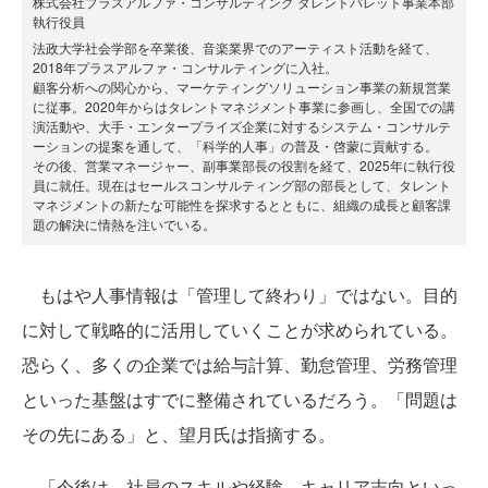
株式会社プラスアルファ・コンサルティング タレントパレット事業本部
執行役員
法政大学社会学部を卒業後、音楽業界でのアーティスト活動を経て、
2018年プラスアルファ・コンサルティングに入社。
顧客分析への関心から、マーケティングソリューション事業の新規営業
に従事。2020年からはタレントマネジメント事業に参画し、全国での講
演活動や、大手・エンタープライズ企業に対するシステム・コンサルテ
ーションの提案を通して、「科学的人事」の普及・啓蒙に貢献する。
その後、営業マネージャー、副事業部長の役割を経て、2025年に執行役
員に就任。現在はセールスコンサルティング部の部長として、タレント
マネジメントの新たな可能性を探求するとともに、組織の成長と顧客課
題の解決に情熱を注いでいる。
もはや人事情報は「管理して終わり」ではない。目的
に対して戦略的に活用していくことが求められている。
恐らく、多くの企業では給与計算、勤怠管理、労務管理
といった基盤はすでに整備されているだろう。「問題は
その先にある」と、望月氏は指摘する。
「今後は、社員のスキルや経験、キャリア志向といっ