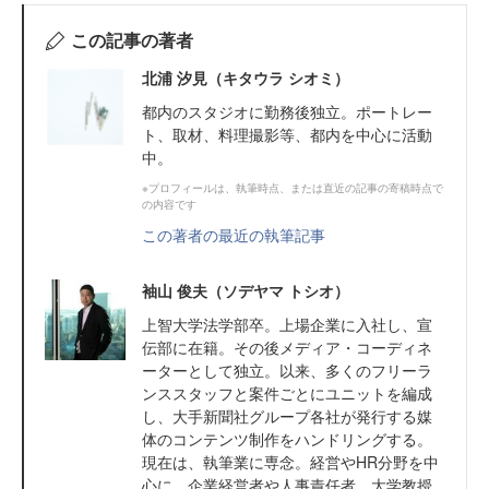
この記事の著者
北浦 汐見（キタウラ シオミ）
都内のスタジオに勤務後独立。ポートレー
ト、取材、料理撮影等、都内を中心に活動
中。
※プロフィールは、執筆時点、または直近の記事の寄稿時点で
の内容です
この著者の最近の執筆記事
袖山 俊夫（ソデヤマ トシオ）
上智大学法学部卒。上場企業に入社し、宣
伝部に在籍。その後メディア・コーディネ
ーターとして独立。以来、多くのフリーラ
ンススタッフと案件ごとにユニットを編成
し、大手新聞社グループ各社が発行する媒
体のコンテンツ制作をハンドリングする。
現在は、執筆業に専念。経営やHR分野を中
心に、企業経営者や人事責任者、大学教授