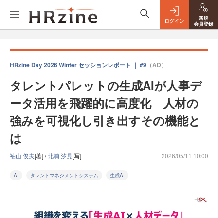
新規
ログイン
会員登録
HRzine Day 2026 Winter セッションレポート ｜ #9
（AD）
タレントパレットの生成AIが人事デ
ータ活用を飛躍的に高度化 人材の
強みを可視化し引き出すその機能と
は
袖山 俊夫
[著] /
北浦 汐見
[写]
2026/05/11 10:00
AI
タレントマネジメントシステム
生成AI