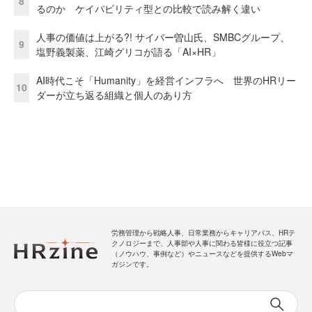
8
るのか ケイパビリティ型との比較で読み解く違い
人事の価値は上がる?! サイバー曽山氏、SMBCグループ、
9
塩野義製薬、江崎グリコが語る「AI×HR」
AI時代こそ「Humanity」を経営インフラへ 世界のHRリー
10
ダーが立ち返る組織と個人のあり方
労務管理から戦略人事、日常業務からキャリアパス、HRテ
クノロジーまで、人事部や人事に関わる皆様に役立つ記事
（ノウハウ、事例など）やニュースなどを提供するWebマ
ガジンです。