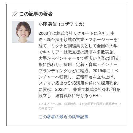
この記事の著者
小澤 美佳（コザワ ミカ）
2008年に株式会社リクルートに入社。中
途・新卒採用領域の営業・マネージャーを
経て、リクナビ副編集長として全国の大学
でキャリア・就職支援の講演を多数実施。
大手からベンチャーまで幅広い企業のHR支
援に携わり、採用・定着・育成・インナー
ブランディングなどに精通。2019年にITベ
ンチャーへ転職し、広報部署を立ち上げ、
メディア露出やSNS活用を通じて採用強化
に貢献。2023年、兼業で株式会社令和PRを
設立し、経営戦略に寄り添うPR...
※プロフィールは、執筆時点、または直近の記事の寄稿時点で
の内容です
この著者の最近の執筆記事