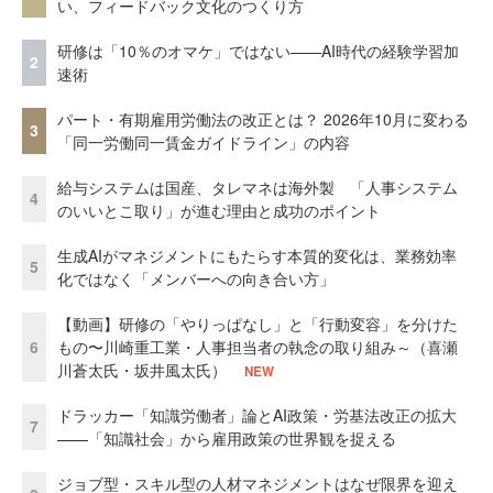
い、フィードバック文化のつくり方
研修は「10％のオマケ」ではない——AI時代の経験学習加
2
速術
パート・有期雇用労働法の改正とは？ 2026年10月に変わる
3
「同一労働同一賃金ガイドライン」の内容
給与システムは国産、タレマネは海外製 「人事システム
4
のいいとこ取り」が進む理由と成功のポイント
生成AIがマネジメントにもたらす本質的変化は、業務効率
5
化ではなく「メンバーへの向き合い方」
【動画】研修の「やりっぱなし」と「行動変容」を分けた
6
もの〜川崎重工業・人事担当者の執念の取り組み～（喜瀬
川蒼太氏・坂井風太氏）
NEW
ドラッカー「知識労働者」論とAI政策・労基法改正の拡大
7
——「知識社会」から雇用政策の世界観を捉える
ジョブ型・スキル型の人材マネジメントはなぜ限界を迎え