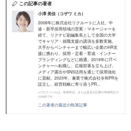
この記事の著者
小澤 美佳（コザワ ミカ）
2008年に株式会社リクルートに入社。中
途・新卒採用領域の営業・マネージャーを
経て、リクナビ副編集長として全国の大学
でキャリア・就職支援の講演を多数実施。
大手からベンチャーまで幅広い企業のHR支
援に携わり、採用・定着・育成・インナー
ブランディングなどに精通。2019年にITベ
ンチャーへ転職し、広報部署を立ち上げ、
メディア露出やSNS活用を通じて採用強化
に貢献。2023年、兼業で株式会社令和PRを
設立し、経営戦略に寄り添うPR...
※プロフィールは、執筆時点、または直近の記事の寄稿時点で
の内容です
この著者の最近の執筆記事