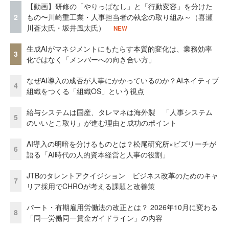
【動画】研修の「やりっぱなし」と「行動変容」を分けた
2
もの〜川崎重工業・人事担当者の執念の取り組み～（喜瀬
川蒼太氏・坂井風太氏）
NEW
生成AIがマネジメントにもたらす本質的変化は、業務効率
3
化ではなく「メンバーへの向き合い方」
なぜAI導入の成否が人事にかかっているのか？AIネイティブ
4
組織をつくる「組織OS」という視点
給与システムは国産、タレマネは海外製 「人事システム
5
のいいとこ取り」が進む理由と成功のポイント
AI導入の明暗を分けるものとは？松尾研究所×ビズリーチが
6
語る「AI時代の人的資本経営と人事の役割」
JTBのタレントアクイジション ビジネス改革のためのキャ
7
リア採用でCHROが考える課題と改善策
パート・有期雇用労働法の改正とは？ 2026年10月に変わる
8
「同一労働同一賃金ガイドライン」の内容