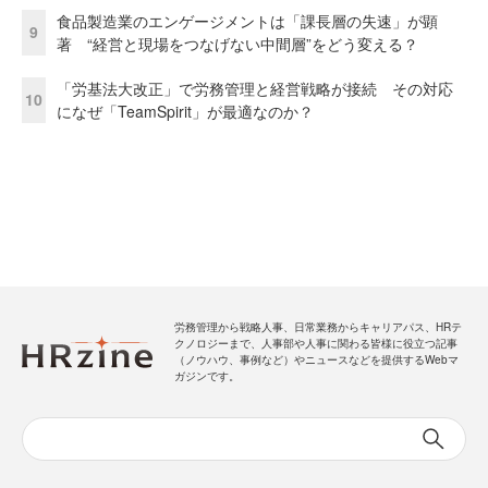
食品製造業のエンゲージメントは「課長層の失速」が顕
9
著 “経営と現場をつなげない中間層”をどう変える？
「労基法大改正」で労務管理と経営戦略が接続 その対応
10
になぜ「TeamSpirit」が最適なのか？
労務管理から戦略人事、日常業務からキャリアパス、HRテ
クノロジーまで、人事部や人事に関わる皆様に役立つ記事
（ノウハウ、事例など）やニュースなどを提供するWebマ
ガジンです。