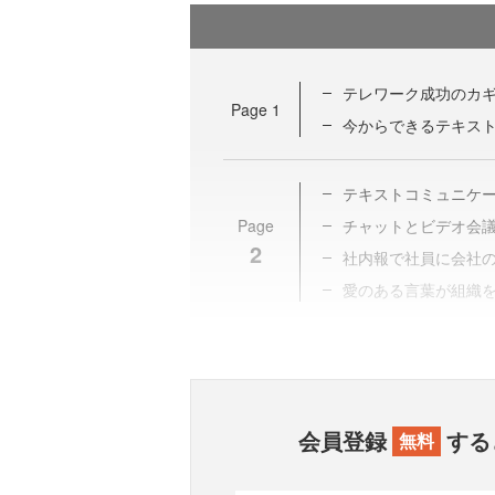
テレワーク成功のカ
Page
1
今からできるテキスト
テキストコミュニケ
Page
チャットとビデオ会
2
社内報で社員に会社
愛のある言葉が組織
会員登録
する
無料