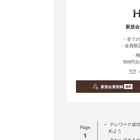
新規会
・全ての
・会員限
・翔
500円
新規会員登録
無料
テレワーク成
Page
めよう
1
今からできるテ