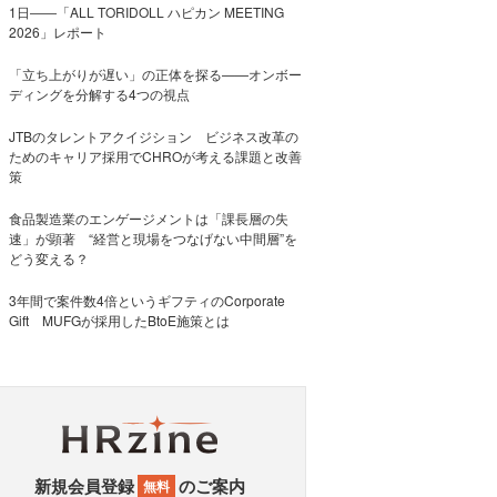
1日――「ALL TORIDOLL ハピカン MEETING
2026」レポート
「立ち上がりが遅い」の正体を探る——オンボー
ディングを分解する4つの視点
JTBのタレントアクイジション ビジネス改革の
ためのキャリア採用でCHROが考える課題と改善
策
食品製造業のエンゲージメントは「課長層の失
速」が顕著 “経営と現場をつなげない中間層”を
どう変える？
3年間で案件数4倍というギフティのCorporate
Gift MUFGが採用したBtoE施策とは
新規会員登録
のご案内
無料