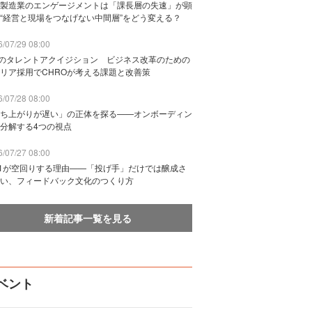
製造業のエンゲージメントは「課長層の失速」が顕
“経営と現場をつなげない中間層”をどう変える？
/07/29 08:00
Bのタレントアクイジション ビジネス改革のための
リア採用でCHROが考える課題と改善策
/07/28 08:00
ち上がりが遅い」の正体を探る——オンボーディン
分解する4つの視点
/07/27 08:00
n1が空回りする理由——「投げ手」だけでは醸成さ
い、フィードバック文化のつくり方
新着記事一覧を見る
ベント