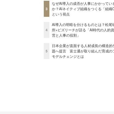
なぜAI導入の成否が人事にかかってい
3
か？AIネイティブ組織をつくる「組織
という視点
AI導入の明暗を分けるものとは？松尾
4
所×ビズリーチが語る「AI時代の人的
営と人事の役割」
日本企業が直面する人材成長の構造的
5
題へ提言 富士通が取り組んだ育成の
モデルチェンジとは