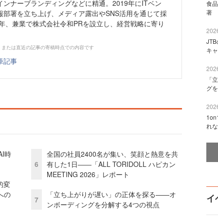
ンナーブランディングなどに精通。2019年にITベン
食品
著 
報部署を立ち上げ、メディア露出やSNS活用を通じて採
3年、兼業で株式会社令和PRを設立し、経営戦略に寄り
2026
JT
、または直近の記事の寄稿時点での内容です
キャ
筆記事
2026
「立
グを
2026
1o
れな
I時
全国の社員2400名が集い、笑顔と熱意を共
6
有した1日――「ALL TORIDOLL ハピカン
MEETING 2026」レポート
的変
への
「立ち上がりが遅い」の正体を探る——オ
イ
7
ンボーディングを分解する4つの視点