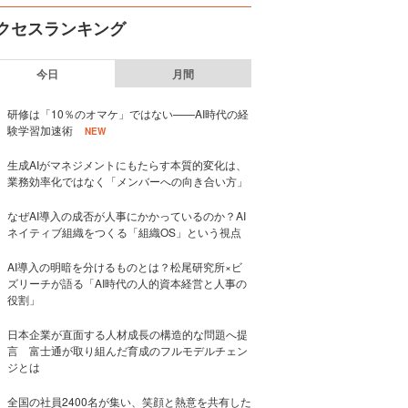
クセスランキング
今日
月間
研修は「10％のオマケ」ではない——AI時代の経
験学習加速術
NEW
生成AIがマネジメントにもたらす本質的変化は、
業務効率化ではなく「メンバーへの向き合い方」
なぜAI導入の成否が人事にかかっているのか？AI
ネイティブ組織をつくる「組織OS」という視点
AI導入の明暗を分けるものとは？松尾研究所×ビ
ズリーチが語る「AI時代の人的資本経営と人事の
役割」
日本企業が直面する人材成長の構造的な問題へ提
言 富士通が取り組んだ育成のフルモデルチェン
ジとは
全国の社員2400名が集い、笑顔と熱意を共有した