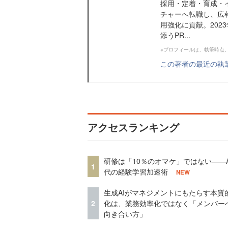
採用・定着・育成・イ
チャーへ転職し、広
用強化に貢献。202
添うPR...
※プロフィールは、執筆時点
この著者の最近の執
アクセスランキング
研修は「10％のオマケ」ではない——A
1
代の経験学習加速術
NEW
生成AIがマネジメントにもたらす本質
2
化は、業務効率化ではなく「メンバー
向き合い方」