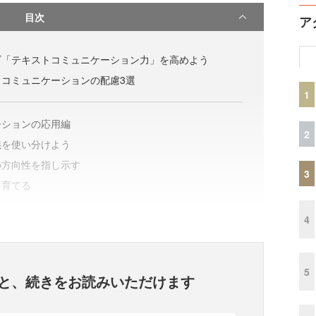
目次
ア
ギ「テキストコミュニケーション力」を高めよう
コミュニケーションの配慮3選
1
ーションの応用編
2
議を使い分けよう
の方向性を指し示す
3
を育てる
4
5
と、
続きをお読みいただけます