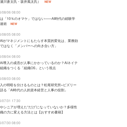
瀬川蒼太氏・坂井風太氏）
NEW
/08/06 08:00
は「10％のオマケ」ではない——AI時代の経験学
速術
NEW
/08/05 08:00
AIがマネジメントにもたらす本質的変化は、業務効
ではなく「メンバーへの向き合い方」
/08/04 08:00
AI導入の成否が人事にかかっているのか？AIネイテ
組織をつくる「組織OS」という視点
/08/03 08:00
導入の明暗を分けるものとは？松尾研究所×ビズリー
語る「AI時代の人的資本経営と人事の役割」
/07/31 17:30
やシニアが増えた“だけ”になっていないか？多様性
織の力に変える方法とは【おすすめ書籍】
/07/30 08:00