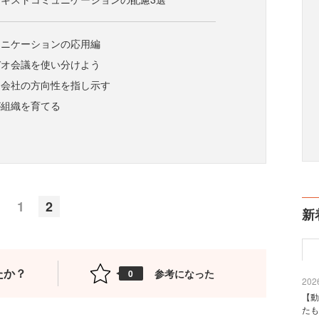
ュニケーションの応用編
デオ会議を使い分けよう
に会社の方向性を指し示す
が組織を育てる
1
2
新
たか？
参考になった
0
2026
【動
たも