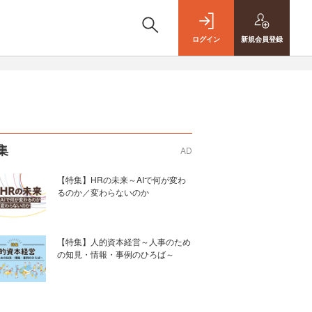
ログイン
新規
会員登録
集
AD
【特集】HRの未来～AIで何が変わ
るのか／変わらないのか
【特集】人的資本経営～人事のため
の知見・情報・事例のひろば～