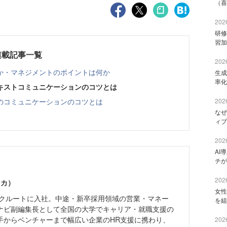
（喜
2026
研修
習加
連載記事一覧
2026
か・マネジメントのポイントは何か
生成
率化
キストコミュニケーションのコツとは
のコミュニケーションのコツとは
2026
なぜ
ィブ
2026
AI
チが
2026
ミカ）
女性
社リクルートに入社。中途・新卒採用領域の営業・マネー
を組
ナビ副編集長として全国の大学でキャリア・就職支援の
手からベンチャーまで幅広い企業のHR支援に携わり、
2026