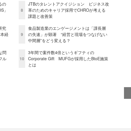
るの
JTBのタレントアクイジション ビジネス改
OS」
8
革のためのキャリア採用でCHROが考える
課題と改善策
研究
食品製造業のエンゲージメントは「課長層
資本経
9
の失速」が顕著 “経営と現場をつなげない
中間層”をどう変える？
な問
3年間で案件数4倍というギフティの
フル
10
Corporate Gift MUFGが採用したBtoE施策
とは