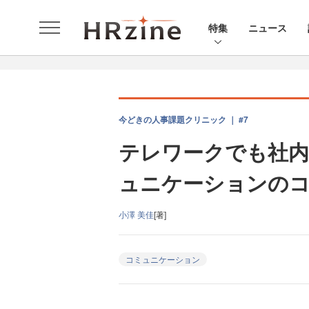
特集
ニュース
今どきの人事課題クリニック ｜ #7
テレワークでも社
ュニケーションの
小澤 美佳
[著]
コミュニケーション