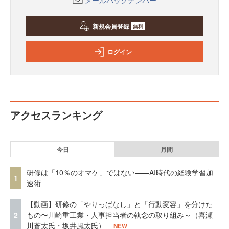
メールバックナンバー
新規会員登録
無料
ログイン
アクセスランキング
今日
月間
研修は「10％のオマケ」ではない——AI時代の経験学習加
1
速術
【動画】研修の「やりっぱなし」と「行動変容」を分けた
2
もの〜川崎重工業・人事担当者の執念の取り組み～（喜瀬
川蒼太氏・坂井風太氏）
NEW