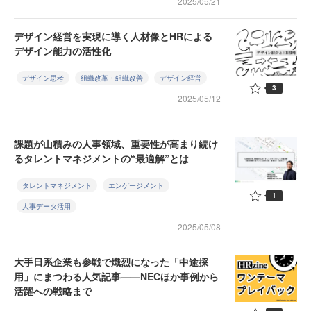
2025/05/21
デザイン経営を実現に導く人材像とHRによる
デザイン能力の活性化
デザイン思考
組織改革・組織改善
デザイン経営
3
2025/05/12
課題が山積みの人事領域、重要性が高まり続け
るタレントマネジメントの“最適解”とは
タレントマネジメント
エンゲージメント
1
人事データ活用
2025/05/08
大手日系企業も参戦で熾烈になった「中途採
用」にまつわる人気記事——NECほか事例から
活躍への戦略まで