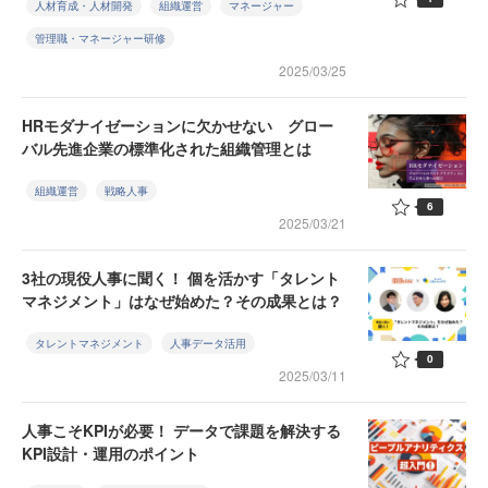
人材育成・人材開発
組織運営
マネージャー
管理職・マネージャー研修
2025/03/25
HRモダナイゼーションに欠かせない グロー
バル先進企業の標準化された組織管理とは
組織運営
戦略人事
6
2025/03/21
3社の現役人事に聞く！ 個を活かす「タレント
マネジメント」はなぜ始めた？その成果とは？
タレントマネジメント
人事データ活用
0
2025/03/11
人事こそKPIが必要！ データで課題を解決する
KPI設計・運用のポイント