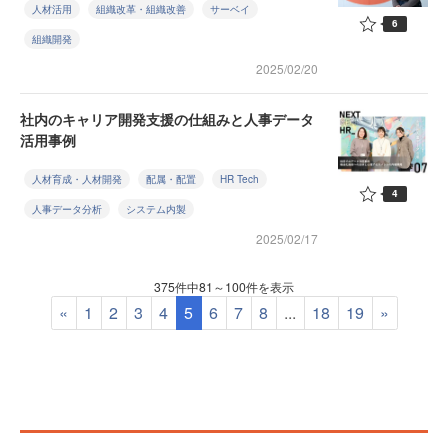
人材活用
組織改革・組織改善
サーベイ
6
組織開発
2025/02/20
社内のキャリア開発支援の仕組みと人事データ
活用事例
人材育成・人材開発
配属・配置
HR Tech
4
人事データ分析
システム内製
2025/02/17
375件中81～100件を表示
«
1
2
3
4
5
6
7
8
...
18
19
»