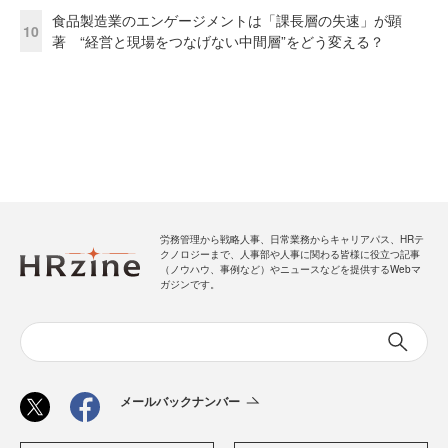
食品製造業のエンゲージメントは「課長層の失速」が顕
10
著 “経営と現場をつなげない中間層”をどう変える？
労務管理から戦略人事、日常業務からキャリアパス、HRテ
クノロジーまで、人事部や人事に関わる皆様に役立つ記事
（ノウハウ、事例など）やニュースなどを提供するWebマ
ガジンです。
メールバックナンバー