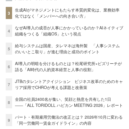
生成AIがマネジメントにもたらす本質的変化は、業務効率
3
化ではなく「メンバーへの向き合い方」
なぜAI導入の成否が人事にかかっているのか？AIネイティブ
4
組織をつくる「組織OS」という視点
給与システムは国産、タレマネは海外製 「人事システム
5
のいいとこ取り」が進む理由と成功のポイント
AI導入の明暗を分けるものとは？松尾研究所×ビズリーチが
6
語る「AI時代の人的資本経営と人事の役割」
JTBのタレントアクイジション ビジネス改革のためのキャ
7
リア採用でCHROが考える課題と改善策
全国の社員2400名が集い、笑顔と熱意を共有した1日
8
――「ALL TORIDOLL ハピカン MEETING 2026」レポート
パート・有期雇用労働法の改正とは？ 2026年10月に変わる
9
「同一労働同一賃金ガイドライン」の内容