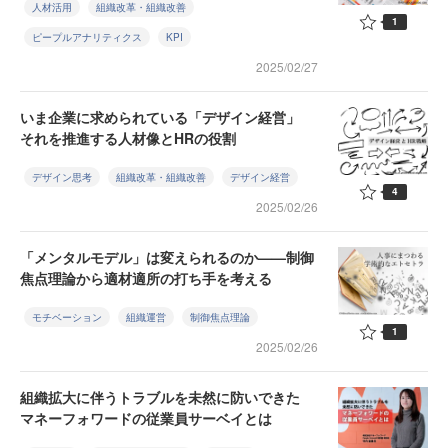
人材活用
組織改革・組織改善
1
ピープルアナリティクス
KPI
2025/02/27
いま企業に求められている「デザイン経営」
それを推進する人材像とHRの役割
デザイン思考
組織改革・組織改善
デザイン経営
4
2025/02/26
「メンタルモデル」は変えられるのか——制御
焦点理論から適材適所の打ち手を考える
モチベーション
組織運営
制御焦点理論
1
2025/02/26
組織拡大に伴うトラブルを未然に防いできた
マネーフォワードの従業員サーベイとは