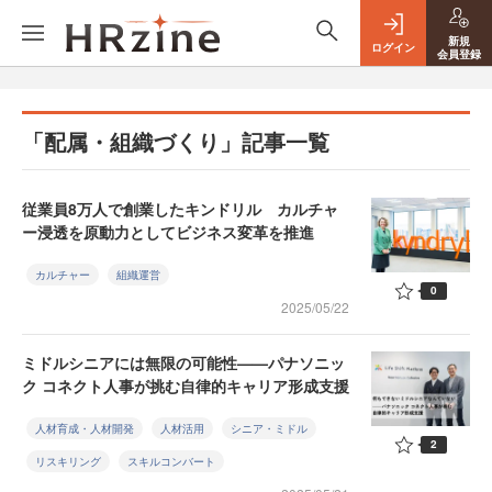
新規
ログイン
会員登録
「配属・組織づくり」記事一覧
従業員8万人で創業したキンドリル カルチャ
ー浸透を原動力としてビジネス変革を推進
カルチャー
組織運営
0
2025/05/22
ミドルシニアには無限の可能性——パナソニッ
ク コネクト人事が挑む自律的キャリア形成支援
人材育成・人材開発
人材活用
シニア・ミドル
2
リスキリング
スキルコンバート