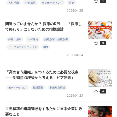
1
人材活用
中途採用
オンボーディング
法令
2025/04/25
間違っていませんか？ 採用のKPI——「採用し
て終わり」にしないための指標設計
採用・雇用
人材活用
組織改革・組織改善
0
ピープルアナリティクス
KPI
2025/04/24
「高め合う組織」をつくるために必要な視点
——制御焦点理論から考える「ピア効果」
モチベーション
組織運営
制御焦点理論
0
2025/04/23
世界標準の組織管理をするために日本企業に必
要なこと