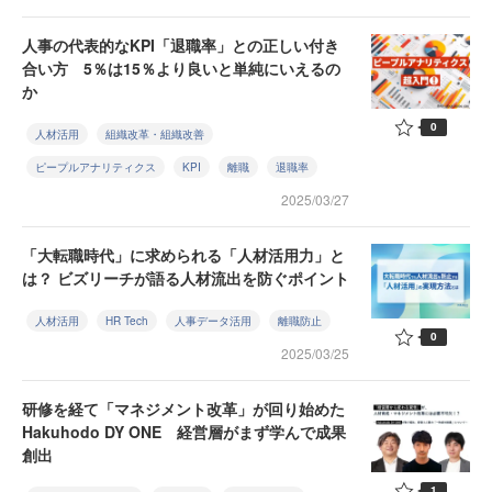
人事の代表的なKPI「退職率」との正しい付き
合い方 5％は15％より良いと単純にいえるの
か
0
人材活用
組織改革・組織改善
ピープルアナリティクス
KPI
離職
退職率
2025/03/27
「大転職時代」に求められる「人材活用力」と
は？ ビズリーチが語る人材流出を防ぐポイント
人材活用
HR Tech
人事データ活用
離職防止
0
2025/03/25
研修を経て「マネジメント改革」が回り始めた
Hakuhodo DY ONE 経営層がまず学んで成果
創出
1