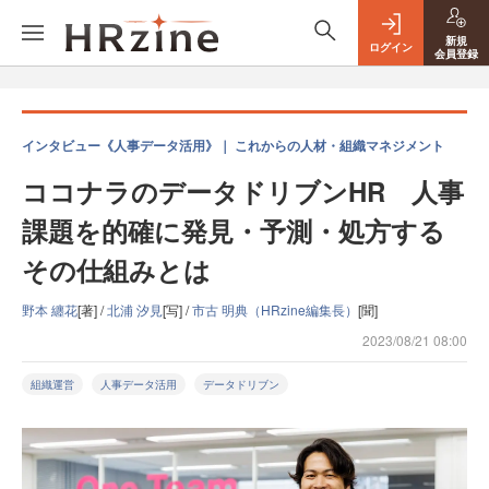
新規
ログイン
会員登録
インタビュー《人事データ活用》｜ これからの人材・組織マネジメント
ココナラのデータドリブンHR 人事
課題を的確に発見・予測・処方する
その仕組みとは
野本 纏花
[著] /
北浦 汐見
[写] /
市古 明典（HRzine編集長）
[聞]
2023/08/21 08:00
組織運営
人事データ活用
データドリブン