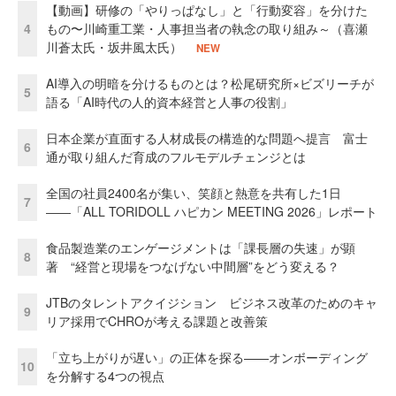
【動画】研修の「やりっぱなし」と「行動変容」を分けた
4
もの〜川崎重工業・人事担当者の執念の取り組み～（喜瀬
川蒼太氏・坂井風太氏）
NEW
AI導入の明暗を分けるものとは？松尾研究所×ビズリーチが
5
語る「AI時代の人的資本経営と人事の役割」
日本企業が直面する人材成長の構造的な問題へ提言 富士
6
通が取り組んだ育成のフルモデルチェンジとは
全国の社員2400名が集い、笑顔と熱意を共有した1日
7
――「ALL TORIDOLL ハピカン MEETING 2026」レポート
食品製造業のエンゲージメントは「課長層の失速」が顕
8
著 “経営と現場をつなげない中間層”をどう変える？
JTBのタレントアクイジション ビジネス改革のためのキャ
9
リア採用でCHROが考える課題と改善策
「立ち上がりが遅い」の正体を探る——オンボーディング
10
を分解する4つの視点