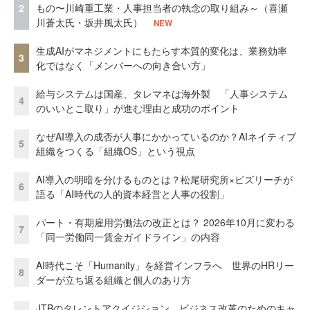
2
もの〜川崎重工業・人事担当者の執念の取り組み～（喜瀬
川蒼太氏・坂井風太氏）
NEW
生成AIがマネジメントにもたらす本質的変化は、業務効率
3
化ではなく「メンバーへの向き合い方」
給与システムは国産、タレマネは海外製 「人事システム
4
のいいとこ取り」が進む理由と成功のポイント
なぜAI導入の成否が人事にかかっているのか？AIネイティブ
5
組織をつくる「組織OS」という視点
AI導入の明暗を分けるものとは？松尾研究所×ビズリーチが
6
語る「AI時代の人的資本経営と人事の役割」
パート・有期雇用労働法の改正とは？ 2026年10月に変わる
7
「同一労働同一賃金ガイドライン」の内容
AI時代こそ「Humanity」を経営インフラへ 世界のHRリー
8
ダーが立ち返る組織と個人のあり方
JTBのタレントアクイジション ビジネス改革のためのキャ