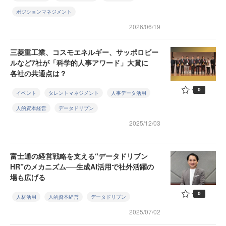
ポジションマネジメント
2026/06/19
三菱重工業、コスモエネルギー、サッポロビー
ルなど7社が「科学的人事アワード」大賞に
各社の共通点は？
0
イベント
タレントマネジメント
人事データ活用
人的資本経営
データドリブン
2025/12/03
富士通の経営戦略を支える“データドリブン
HR”のメカニズム──生成AI活用で社外活躍の
場も広げる
0
人材活用
人的資本経営
データドリブン
2025/07/02