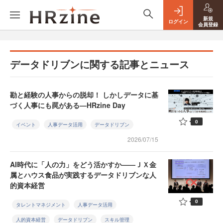
新規
ログイン
会員登録
データドリブンに関する記事とニュース
勘と経験の人事からの脱却！ しかしデータに基
づく人事にも罠がある—HRzine Day
0
イベント
人事データ活用
データドリブン
2026/07/15
AI時代に「人の力」をどう活かすか——ＪＸ金
属とハウス食品が実践するデータドリブンな人
的資本経営
0
タレントマネジメント
人事データ活用
人的資本経営
データドリブン
スキル管理