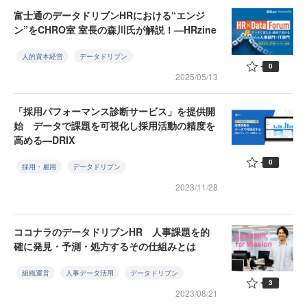
富士通のデータドリブンHRにおける“エンジ
ン”をCHRO室 室長の森川氏が解説！—HRzine
人的資本経営
データドリブン
0
2025/05/13
「採用パフォーマンス診断サービス」を提供開
始 データで課題を可視化し採用活動の精度を
高める—DRIX
0
採用・雇用
データドリブン
2023/11/28
ココナラのデータドリブンHR 人事課題を的
確に発見・予測・処方するその仕組みとは
組織運営
人事データ活用
データドリブン
3
2023/08/21