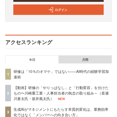
ログイン
アクセスランキング
今日
月間
研修は「10％のオマケ」ではない——AI時代の経験学習加
1
速術
【動画】研修の「やりっぱなし」と「行動変容」を分けた
2
もの〜川崎重工業・人事担当者の執念の取り組み～（喜瀬
川蒼太氏・坂井風太氏）
NEW
生成AIがマネジメントにもたらす本質的変化は、業務効率
3
化ではなく「メンバーへの向き合い方」