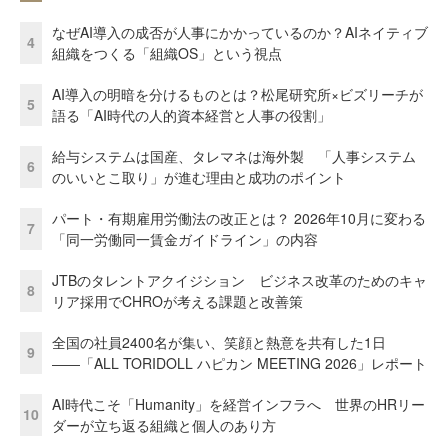
なぜAI導入の成否が人事にかかっているのか？AIネイティブ
4
組織をつくる「組織OS」という視点
AI導入の明暗を分けるものとは？松尾研究所×ビズリーチが
5
語る「AI時代の人的資本経営と人事の役割」
給与システムは国産、タレマネは海外製 「人事システム
6
のいいとこ取り」が進む理由と成功のポイント
パート・有期雇用労働法の改正とは？ 2026年10月に変わる
7
「同一労働同一賃金ガイドライン」の内容
JTBのタレントアクイジション ビジネス改革のためのキャ
8
リア採用でCHROが考える課題と改善策
全国の社員2400名が集い、笑顔と熱意を共有した1日
9
――「ALL TORIDOLL ハピカン MEETING 2026」レポート
AI時代こそ「Humanity」を経営インフラへ 世界のHRリー
10
ダーが立ち返る組織と個人のあり方