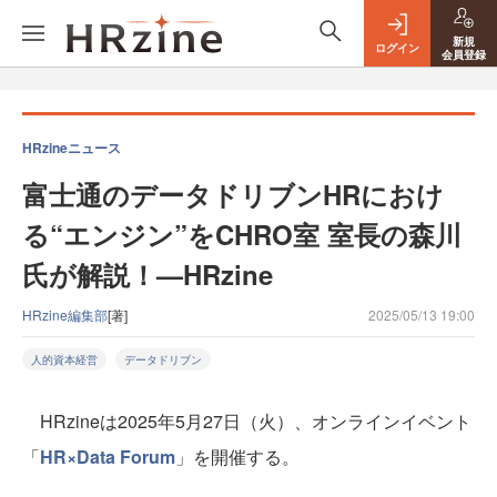
新規
ログイン
会員登録
HRzineニュース
富士通のデータドリブンHRにおけ
る“エンジン”をCHRO室 室長の森川
氏が解説！—HRzine
HRzine編集部
[著]
2025/05/13 19:00
人的資本経営
データドリブン
HRzineは2025年5月27日（火）、オンラインイベント
「
HR×Data Forum
」を開催する。