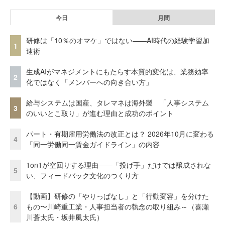
今日
月間
研修は「10％のオマケ」ではない——AI時代の経験学習加
1
速術
生成AIがマネジメントにもたらす本質的変化は、業務効率
2
化ではなく「メンバーへの向き合い方」
給与システムは国産、タレマネは海外製 「人事システム
3
のいいとこ取り」が進む理由と成功のポイント
パート・有期雇用労働法の改正とは？ 2026年10月に変わる
4
「同一労働同一賃金ガイドライン」の内容
1on1が空回りする理由——「投げ手」だけでは醸成されな
5
い、フィードバック文化のつくり方
【動画】研修の「やりっぱなし」と「行動変容」を分けた
6
もの〜川崎重工業・人事担当者の執念の取り組み～（喜瀬
川蒼太氏・坂井風太氏）