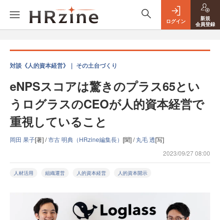
新規
ログイン
会員登録
対談《人的資本経営》｜ その土台づくり
eNPSスコアは驚きのプラス65とい
うログラスのCEOが人的資本経営で
重視していること
岡田 果子
[著] /
市古 明典（HRzine編集長）
[聞] /
丸毛 透
[写]
2023/09/27 08:00
人材活用
組織運営
人的資本経営
人的資本開示