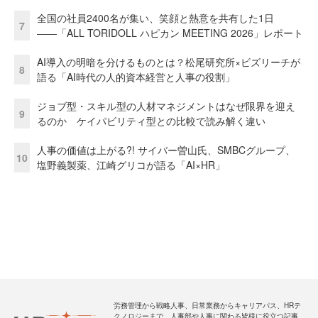
全国の社員2400名が集い、笑顔と熱意を共有した1日
7
――「ALL TORIDOLL ハピカン MEETING 2026」レポート
AI導入の明暗を分けるものとは？松尾研究所×ビズリーチが
8
語る「AI時代の人的資本経営と人事の役割」
ジョブ型・スキル型の人材マネジメントはなぜ限界を迎え
9
るのか ケイパビリティ型との比較で読み解く違い
人事の価値は上がる?! サイバー曽山氏、SMBCグループ、
10
塩野義製薬、江崎グリコが語る「AI×HR」
労務管理から戦略人事、日常業務からキャリアパス、HRテ
クノロジーまで、人事部や人事に関わる皆様に役立つ記事