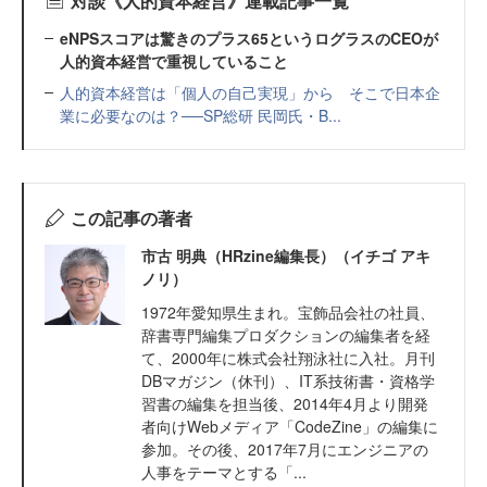
対談《人的資本経営》連載記事一覧
eNPSスコアは驚きのプラス65というログラスのCEOが
人的資本経営で重視していること
人的資本経営は「個人の自己実現」から そこで日本企
業に必要なのは？──SP総研 民岡氏・B...
この記事の著者
市古 明典（HRzine編集長）（イチゴ アキ
ノリ）
1972年愛知県生まれ。宝飾品会社の社員、
辞書専門編集プロダクションの編集者を経
て、2000年に株式会社翔泳社に入社。月刊
DBマガジン（休刊）、IT系技術書・資格学
習書の編集を担当後、2014年4月より開発
者向けWebメディア「CodeZine」の編集に
参加。その後、2017年7月にエンジニアの
人事をテーマとする「...