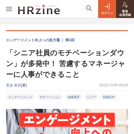
新規
ログイン
会員登録
エンゲージメント向上への処方箋 ｜ 第4回
「シニア社員のモチベーションダウ
ン」が多発中！ 苦慮するマネージャ
ーに人事ができること
荒金 泰史
[著]
2023/10/06 08:00
エンゲージメント
モチベーション
組織運営
シニア
役職定年