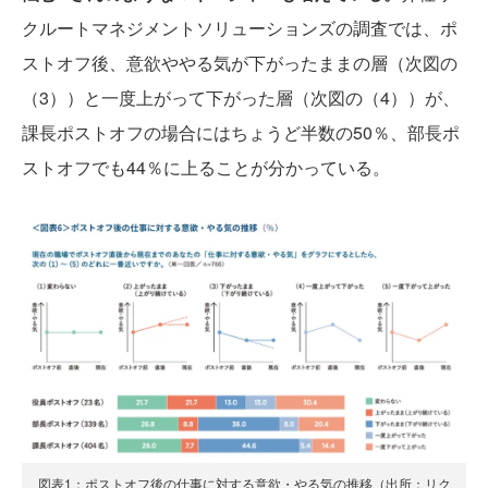
クルートマネジメントソリューションズの調査では、ポ
ストオフ後、意欲ややる気が下がったままの層（次図の
（3））と一度上がって下がった層（次図の（4））が、
課長ポストオフの場合にはちょうど半数の50％、部長ポ
ストオフでも44％に上ることが分かっている。
図表1：ポストオフ後の仕事に対する意欲・やる気の推移（出所：リク