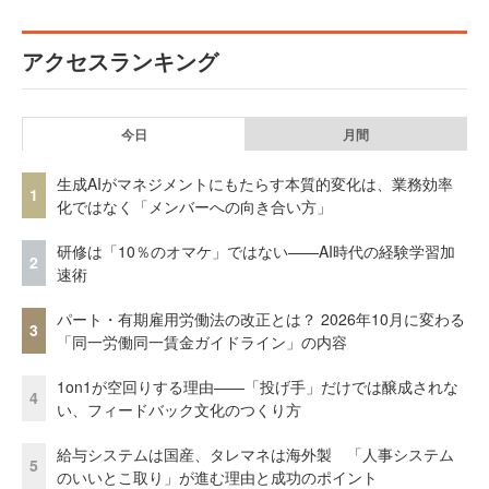
アクセスランキング
今日
月間
生成AIがマネジメントにもたらす本質的変化は、業務効率
1
化ではなく「メンバーへの向き合い方」
研修は「10％のオマケ」ではない——AI時代の経験学習加
2
速術
パート・有期雇用労働法の改正とは？ 2026年10月に変わる
3
「同一労働同一賃金ガイドライン」の内容
1on1が空回りする理由——「投げ手」だけでは醸成されな
4
い、フィードバック文化のつくり方
給与システムは国産、タレマネは海外製 「人事システム
5
のいいとこ取り」が進む理由と成功のポイント