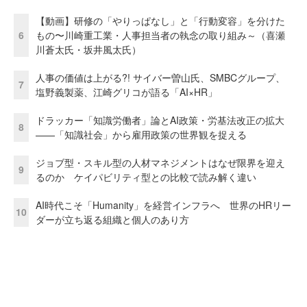
【動画】研修の「やりっぱなし」と「行動変容」を分けた
6
もの〜川崎重工業・人事担当者の執念の取り組み～（喜瀬
川蒼太氏・坂井風太氏）
人事の価値は上がる?! サイバー曽山氏、SMBCグループ、
7
塩野義製薬、江崎グリコが語る「AI×HR」
ドラッカー「知識労働者」論とAI政策・労基法改正の拡大
8
——「知識社会」から雇用政策の世界観を捉える
ジョブ型・スキル型の人材マネジメントはなぜ限界を迎え
9
るのか ケイパビリティ型との比較で読み解く違い
AI時代こそ「Humanity」を経営インフラへ 世界のHRリー
10
ダーが立ち返る組織と個人のあり方