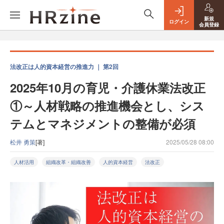
新規
ログイン
会員登録
法改正は人的資本経営の推進力 ｜ 第2回
2025年10月の育児・介護休業法改正
①～人材戦略の推進機会とし、シス
テムとマネジメントの整備が必須
松井 勇策
[著]
2025/05/28 08:00
人材活用
組織改革・組織改善
人的資本経営
法改正