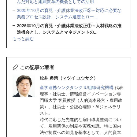
んだ対応と組織変革の機会としての活用
2025年10月の育児・介護休業法改正②～対応に必要な
業務プロセス設計、システム選定とロー...
2025年10月の育児・介護休業法改正①～人材戦略の推
進機会とし、システムとマネジメントの...
もっと読む
この記事の著者
松井 勇策（マツイ ユウサク）
産学連携シンクタンク iU組織研究機構
代表
理事・社労士。情報経営イノベーション専
門職大学 客員教授（人的資本経営・雇用政
策）。社労士・公認心理師・AIジェネラリ
スト。
時代に応じた先進的な雇用環境整備につい
て、雇用関係の制度や実務知識、特に国内
法や制度への知見を基本として、人的資本