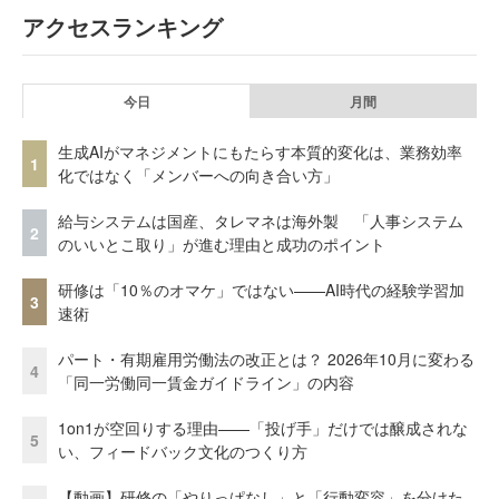
アクセスランキング
今日
月間
生成AIがマネジメントにもたらす本質的変化は、業務効率
1
化ではなく「メンバーへの向き合い方」
給与システムは国産、タレマネは海外製 「人事システム
2
のいいとこ取り」が進む理由と成功のポイント
研修は「10％のオマケ」ではない——AI時代の経験学習加
3
速術
パート・有期雇用労働法の改正とは？ 2026年10月に変わる
4
「同一労働同一賃金ガイドライン」の内容
1on1が空回りする理由——「投げ手」だけでは醸成されな
5
い、フィードバック文化のつくり方
【動画】研修の「やりっぱなし」と「行動変容」を分けた