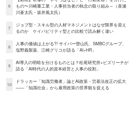
6
もの〜川崎重工業・人事担当者の執念の取り組み～（喜瀬
川蒼太氏・坂井風太氏）
ジョブ型・スキル型の人材マネジメントはなぜ限界を迎え
7
るのか ケイパビリティ型との比較で読み解く違い
人事の価値は上がる?! サイバー曽山氏、SMBCグループ、
8
塩野義製薬、江崎グリコが語る「AI×HR」
AI導入の明暗を分けるものとは？松尾研究所×ビズリーチが
9
語る「AI時代の人的資本経営と人事の役割」
ドラッカー「知識労働者」論とAI政策・労基法改正の拡大
10
——「知識社会」から雇用政策の世界観を捉える