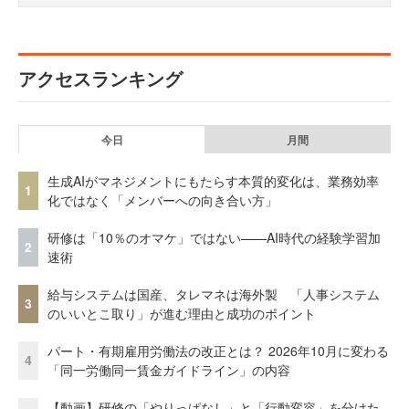
アクセスランキング
今日
月間
生成AIがマネジメントにもたらす本質的変化は、業務効率
1
化ではなく「メンバーへの向き合い方」
研修は「10％のオマケ」ではない——AI時代の経験学習加
2
速術
給与システムは国産、タレマネは海外製 「人事システム
3
のいいとこ取り」が進む理由と成功のポイント
パート・有期雇用労働法の改正とは？ 2026年10月に変わる
4
「同一労働同一賃金ガイドライン」の内容
【動画】研修の「やりっぱなし」と「行動変容」を分けた