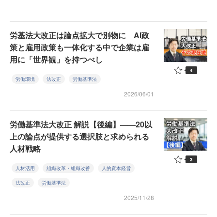
労基法大改正は論点拡大で別物に AI政
策と雇用政策も一体化する中で企業は雇
用に「世界観」を持つべし
4
労働環境
法改正
労働基準法
2026/06/01
労働基準法大改正 解説【後編】——20以
上の論点が提供する選択肢と求められる
人材戦略
3
人材活用
組織改革・組織改善
人的資本経営
法改正
労働基準法
2025/11/28