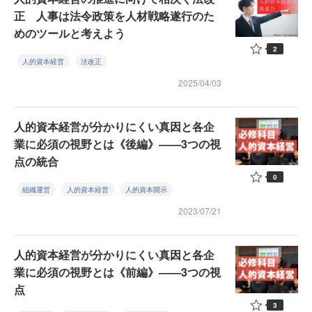
正 人事は法令政策を人材戦略遂行のた
めのツールと考えよう
2
人的資本経営
法改正
2025/04/03
人的資本経営が分かりにくい真因と各企
業に必須の視野とは《後編》——3つの視
点の統合
0
組織運営
人的資本経営
人的資本開示
2023/07/21
人的資本経営が分かりにくい真因と各企
業に必須の視野とは《前編》——3つの視
点
3