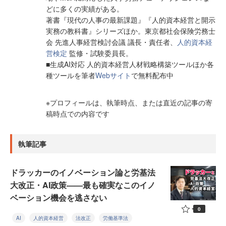
どに多くの実績がある。
著書『現代の人事の最新課題』『人的資本経営と開示
実務の教科書』シリーズほか。東京都社会保険労務士
会 先進人事経営検討会議 議長・責任者、
人的資本経
営検定
監修・試験委員長。
■生成AI対応 人的資本経営人材戦略構築ツールほか各
種ツールを筆者
Webサイト
で無料配布中
※プロフィールは、執筆時点、または直近の記事の寄
稿時点での内容です
執筆記事
ドラッカーのイノベーション論と労基法
大改正・AI政策——最も確実なこのイノ
ベーション機会を逃さない
0
AI
人的資本経営
法改正
労働基準法