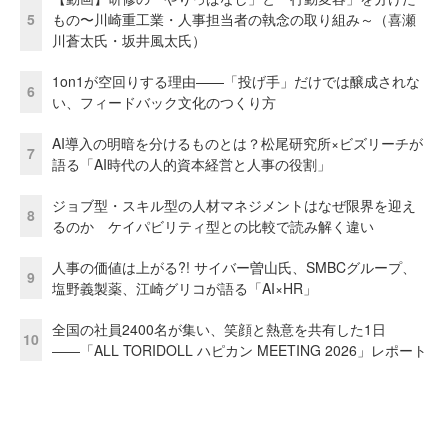
5
もの〜川崎重工業・人事担当者の執念の取り組み～（喜瀬
川蒼太氏・坂井風太氏）
1on1が空回りする理由——「投げ手」だけでは醸成されな
6
い、フィードバック文化のつくり方
AI導入の明暗を分けるものとは？松尾研究所×ビズリーチが
7
語る「AI時代の人的資本経営と人事の役割」
ジョブ型・スキル型の人材マネジメントはなぜ限界を迎え
8
るのか ケイパビリティ型との比較で読み解く違い
人事の価値は上がる?! サイバー曽山氏、SMBCグループ、
9
塩野義製薬、江崎グリコが語る「AI×HR」
全国の社員2400名が集い、笑顔と熱意を共有した1日
10
――「ALL TORIDOLL ハピカン MEETING 2026」レポート