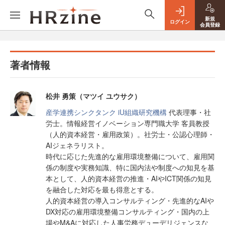
新規
ログイン
会員登録
著者情報
松井 勇策（マツイ ユウサク）
産学連携シンクタンク iU組織研究機構
代表理事・社
労士。情報経営イノベーション専門職大学 客員教授
（人的資本経営・雇用政策）。社労士・公認心理師・
AIジェネラリスト。
時代に応じた先進的な雇用環境整備について、雇用関
係の制度や実務知識、特に国内法や制度への知見を基
本として、人的資本経営の推進・AIやICT関係の知見
を融合した対応を最も得意とする。
人的資本経営の導入コンサルティング・先進的なAIや
DX対応の雇用環境整備コンサルティング・国内の上
場やM&Aに対応した人事労務デューデリジェンスな