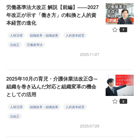
労働基準法大改正 解説【前編】——2027
年改正が示す「働き方」の転換と人的資
本経営の進化
7
人材活用
組織改革・組織改善
人的資本経営
法改正
労働基準法
2025/11/27
2025年10月の育児・介護休業法改正③～
組織を巻き込んだ対応と組織変革の機会
としての活用
2
人材活用
組織改革・組織改善
人的資本経営
法改正
2025/07/29