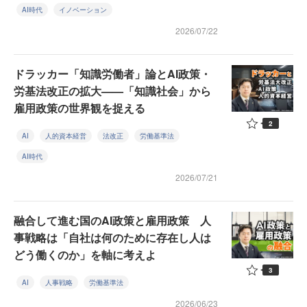
AI時代
イノベーション
2026/07/22
ドラッカー「知識労働者」論とAI政策・
労基法改正の拡大——「知識社会」から
雇用政策の世界観を捉える
2
AI
人的資本経営
法改正
労働基準法
AI時代
2026/07/21
融合して進む国のAI政策と雇用政策 人
事戦略は「自社は何のために存在し人は
どう働くのか」を軸に考えよ
3
AI
人事戦略
労働基準法
2026/06/23