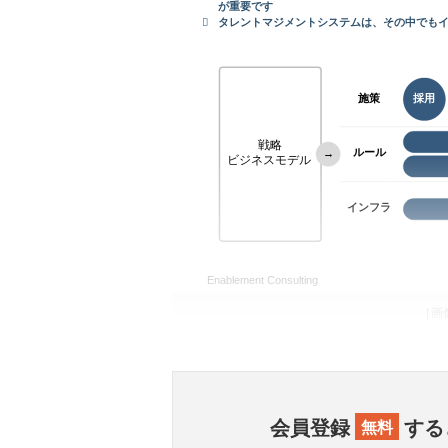
［画
会員登録
する
無料