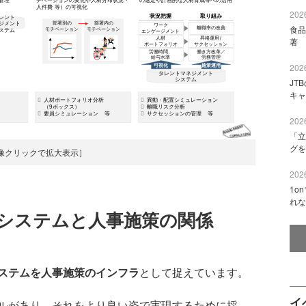
2026
食品
著 
2026
JT
キャ
2026
「立
グを
像クリックで拡大表示］
2026
1o
れな
システムと人事施策の関係
ステムを人事施策のインフラ
として捉えています。
イ
ルがあり、それをより良い姿で実現するために採