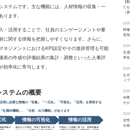
【動
システムです。主な機能には、人材情報の収集・一
たも
（喜
あります。
2026
入・活用することで、社員のエンゲージメントや要
研修
習加
材に関する情報を把握しやすくなります。さらに、
2026
マネジメントにおけるKPI設定やその進捗管理も可能
生成
価表の作成や評価結果の集計・調整といった人事評
率化
や効率化に寄与します。
2026
なぜ
ィブ
2026
AI
チが
2026
女性
を組