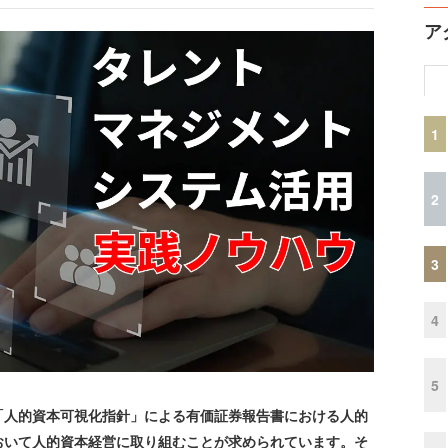
ア
1
2
3
4
5
人的資本可視化指針」による有価証券報告書における人的
おいて人的資本経営に取り組むことが求められています。そ