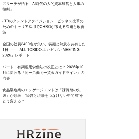
ズリーチが語る「AI時代の人的資本経営と人事の
役割」
JTBのタレントアクイジション ビジネス改革の
ためのキャリア採用でCHROが考える課題と改善
策
全国の社員2400名が集い、笑顔と熱意を共有した
1日――「ALL TORIDOLL ハピカン MEETING
2026」レポート
パート・有期雇用労働法の改正とは？ 2026年10
月に変わる「同一労働同一賃金ガイドライン」の
内容
食品製造業のエンゲージメントは「課長層の失
速」が顕著 “経営と現場をつなげない中間層”を
どう変える？