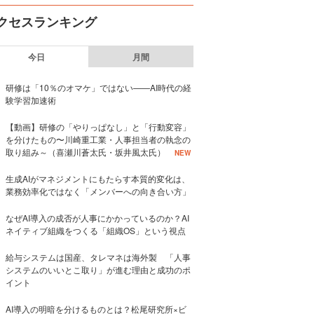
クセスランキング
今日
月間
研修は「10％のオマケ」ではない——AI時代の経
験学習加速術
【動画】研修の「やりっぱなし」と「行動変容」
を分けたもの〜川崎重工業・人事担当者の執念の
取り組み～（喜瀬川蒼太氏・坂井風太氏）
NEW
生成AIがマネジメントにもたらす本質的変化は、
業務効率化ではなく「メンバーへの向き合い方」
なぜAI導入の成否が人事にかかっているのか？AI
ネイティブ組織をつくる「組織OS」という視点
給与システムは国産、タレマネは海外製 「人事
システムのいいとこ取り」が進む理由と成功のポ
イント
AI導入の明暗を分けるものとは？松尾研究所×ビ