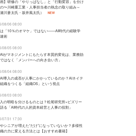
画】研修の「やりっぱなし」と「行動変容」を分け
の〜川崎重工業・人事担当者の執念の取り組み～
瀬川蒼太氏・坂井風太氏）
NEW
/08/06 08:00
は「10％のオマケ」ではない——AI時代の経験学
速術
/08/05 08:00
AIがマネジメントにもたらす本質的変化は、業務効
ではなく「メンバーへの向き合い方」
/08/04 08:00
AI導入の成否が人事にかかっているのか？AIネイテ
組織をつくる「組織OS」という視点
/08/03 08:00
導入の明暗を分けるものとは？松尾研究所×ビズリー
語る「AI時代の人的資本経営と人事の役割」
/07/31 17:30
やシニアが増えた“だけ”になっていないか？多様性
織の力に変える方法とは【おすすめ書籍】