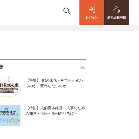
ログイン
新規
会員登録
集
AD
【特集】HRの未来～AIで何が変わ
るのか／変わらないのか
【特集】人的資本経営～人事のため
の知見・情報・事例のひろば～