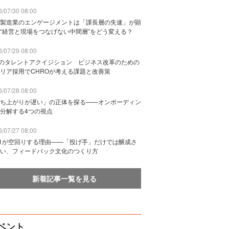
/07/30 08:00
製造業のエンゲージメントは「課長層の失速」が顕
“経営と現場をつなげない中間層”をどう変える？
/07/29 08:00
Bのタレントアクイジション ビジネス改革のための
リア採用でCHROが考える課題と改善策
/07/28 08:00
ち上がりが遅い」の正体を探る——オンボーディン
分解する4つの視点
/07/27 08:00
n1が空回りする理由——「投げ手」だけでは醸成さ
い、フィードバック文化のつくり方
新着記事一覧を見る
ベント