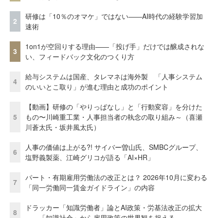
研修は「10％のオマケ」ではない——AI時代の経験学習加
2
速術
1on1が空回りする理由——「投げ手」だけでは醸成されな
3
い、フィードバック文化のつくり方
給与システムは国産、タレマネは海外製 「人事システム
4
のいいとこ取り」が進む理由と成功のポイント
【動画】研修の「やりっぱなし」と「行動変容」を分けた
5
もの〜川崎重工業・人事担当者の執念の取り組み～（喜瀬
川蒼太氏・坂井風太氏）
人事の価値は上がる?! サイバー曽山氏、SMBCグループ、
6
塩野義製薬、江崎グリコが語る「AI×HR」
パート・有期雇用労働法の改正とは？ 2026年10月に変わる
7
「同一労働同一賃金ガイドライン」の内容
ドラッカー「知識労働者」論とAI政策・労基法改正の拡大
8
——「知識社会」から雇用政策の世界観を捉える