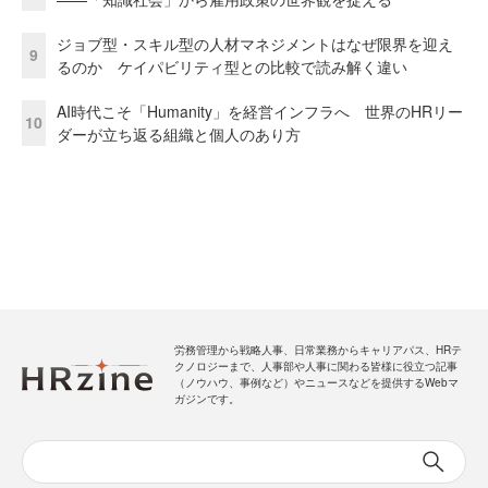
ジョブ型・スキル型の人材マネジメントはなぜ限界を迎え
9
るのか ケイパビリティ型との比較で読み解く違い
AI時代こそ「Humanity」を経営インフラへ 世界のHRリー
10
ダーが立ち返る組織と個人のあり方
労務管理から戦略人事、日常業務からキャリアパス、HRテ
クノロジーまで、人事部や人事に関わる皆様に役立つ記事
（ノウハウ、事例など）やニュースなどを提供するWebマ
ガジンです。