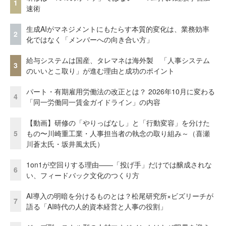
1
速術
生成AIがマネジメントにもたらす本質的変化は、業務効率
2
化ではなく「メンバーへの向き合い方」
給与システムは国産、タレマネは海外製 「人事システム
3
のいいとこ取り」が進む理由と成功のポイント
パート・有期雇用労働法の改正とは？ 2026年10月に変わる
4
「同一労働同一賃金ガイドライン」の内容
【動画】研修の「やりっぱなし」と「行動変容」を分けた
5
もの〜川崎重工業・人事担当者の執念の取り組み～（喜瀬
川蒼太氏・坂井風太氏）
1on1が空回りする理由——「投げ手」だけでは醸成されな
6
い、フィードバック文化のつくり方
AI導入の明暗を分けるものとは？松尾研究所×ビズリーチが
7
語る「AI時代の人的資本経営と人事の役割」