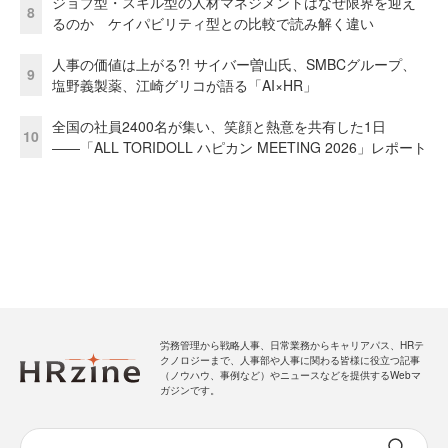
ジョブ型・スキル型の人材マネジメントはなぜ限界を迎え
8
るのか ケイパビリティ型との比較で読み解く違い
人事の価値は上がる?! サイバー曽山氏、SMBCグループ、
9
塩野義製薬、江崎グリコが語る「AI×HR」
全国の社員2400名が集い、笑顔と熱意を共有した1日
10
――「ALL TORIDOLL ハピカン MEETING 2026」レポート
労務管理から戦略人事、日常業務からキャリアパス、HRテ
クノロジーまで、人事部や人事に関わる皆様に役立つ記事
（ノウハウ、事例など）やニュースなどを提供するWebマ
ガジンです。