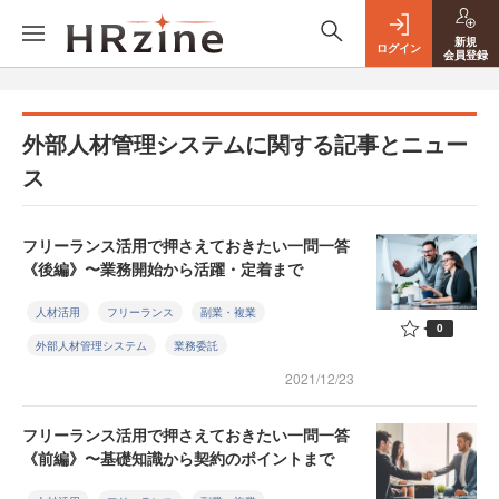
新規
ログイン
会員登録
外部人材管理システムに関する記事とニュー
ス
フリーランス活用で押さえておきたい一問一答
《後編》〜業務開始から活躍・定着まで
人材活用
フリーランス
副業・複業
0
外部人材管理システム
業務委託
2021/12/23
フリーランス活用で押さえておきたい一問一答
《前編》〜基礎知識から契約のポイントまで