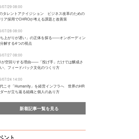
/07/29 08:00
Bのタレントアクイジション ビジネス改革のための
リア採用でCHROが考える課題と改善策
/07/28 08:00
ち上がりが遅い」の正体を探る——オンボーディン
分解する4つの視点
/07/27 08:00
n1が空回りする理由——「投げ手」だけでは醸成さ
い、フィードバック文化のつくり方
/07/24 14:00
時代こそ「Humanity」を経営インフラへ 世界のHR
ダーが立ち返る組織と個人のあり方
新着記事一覧を見る
ベント