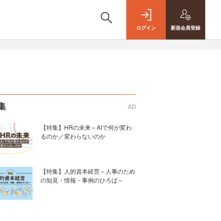
ログイン
新規
会員登録
集
AD
【特集】HRの未来～AIで何が変わ
るのか／変わらないのか
【特集】人的資本経営～人事のため
の知見・情報・事例のひろば～