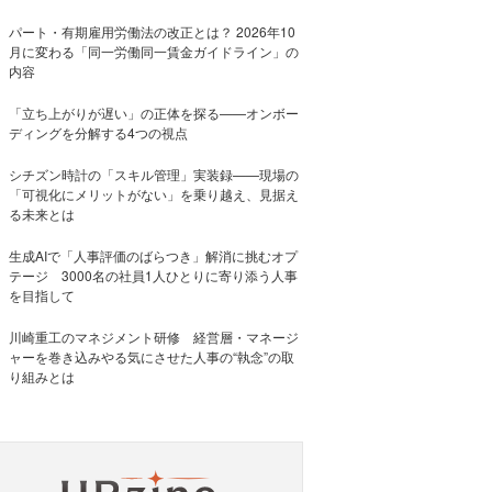
パート・有期雇用労働法の改正とは？ 2026年10
月に変わる「同一労働同一賃金ガイドライン」の
内容
「立ち上がりが遅い」の正体を探る——オンボー
ディングを分解する4つの視点
シチズン時計の「スキル管理」実装録——現場の
「可視化にメリットがない」を乗り越え、見据え
る未来とは
生成AIで「人事評価のばらつき」解消に挑むオプ
テージ 3000名の社員1人ひとりに寄り添う人事
を目指して
川崎重工のマネジメント研修 経営層・マネージ
ャーを巻き込みやる気にさせた人事の“執念”の取
り組みとは