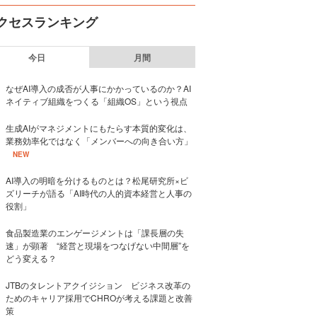
クセスランキング
今日
月間
なぜAI導入の成否が人事にかかっているのか？AI
ネイティブ組織をつくる「組織OS」という視点
生成AIがマネジメントにもたらす本質的変化は、
業務効率化ではなく「メンバーへの向き合い方」
NEW
AI導入の明暗を分けるものとは？松尾研究所×ビ
ズリーチが語る「AI時代の人的資本経営と人事の
役割」
食品製造業のエンゲージメントは「課長層の失
速」が顕著 “経営と現場をつなげない中間層”を
どう変える？
JTBのタレントアクイジション ビジネス改革の
ためのキャリア採用でCHROが考える課題と改善
策