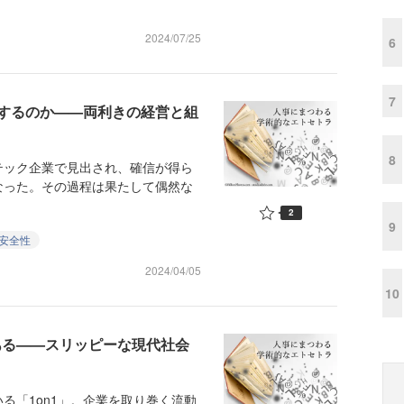
2024/07/25
6
7
するのか——両利きの経営と組
8
ック企業で見出され、確信が得ら
なった。その過程は果たして偶然な
2
9
安全性
2024/04/05
10
ある——スリッピーな現代社会
「1on1」。企業を取り巻く流動