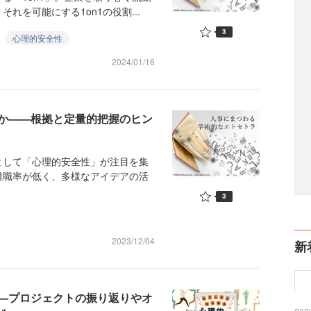
れを可能にする1on1の役割...
3
心理的安全性
2024/01/16
か——根拠と定量的把握のヒン
して「心理的安全性」が注目を集
離職率が低く、多様なアイデアの活
3
2023/12/04
新
—プロジェクトの振り返りやオ