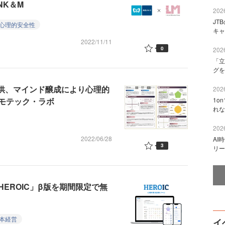
NK＆M
2026
JT
心理的安全性
キャ
2022/11/11
0
2026
「立
グを
提供、マインド醸成により心理的
2026
モテック・ラボ
1o
れな
2026
2022/06/28
AI
3
リー
EROIC」β版を期間限定で無
本経営
イ