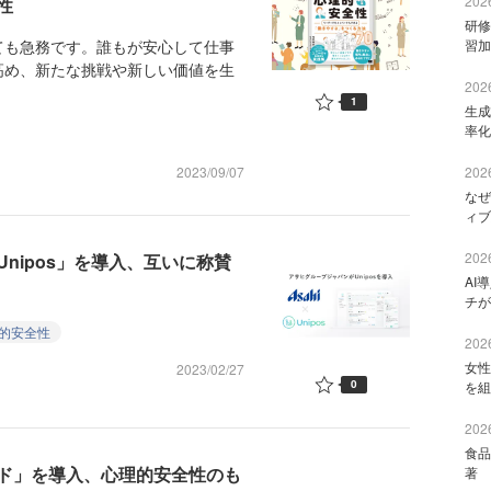
2026
性
研修
も急務です。誰もが安心して仕事
習加
高め、新たな挑戦や新しい価値を生
2026
1
生成
率化
2023/09/07
2026
なぜ
ィブ
2026
nipos」を導入、互いに称賛
AI
チが
的安全性
2026
女性
2023/02/27
0
を組
2026
食品
ド」を導入、心理的安全性のも
著 