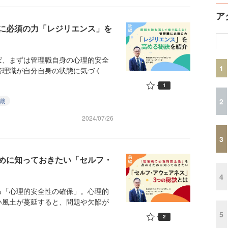
ア
に必須の力「レジリエンス」を
、まずは管理職自身の心理的安全
1
管理職が自分自身の状態に気づく
1
2
職
2024/07/26
3
めに知っておきたい「セルフ・
4
「心理的安全性の確保」。心理的
い風土が蔓延すると、問題や欠陥が
5
2