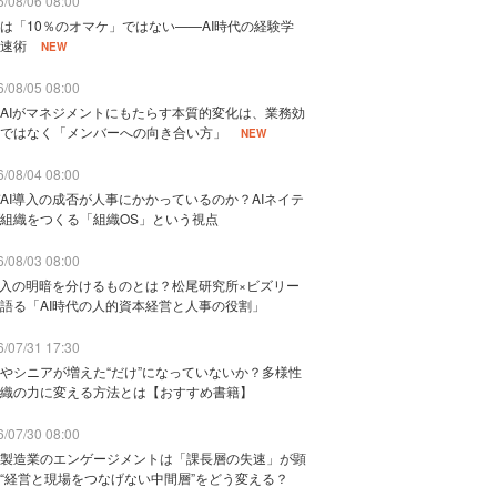
/08/06 08:00
は「10％のオマケ」ではない——AI時代の経験学
速術
NEW
/08/05 08:00
AIがマネジメントにもたらす本質的変化は、業務効
ではなく「メンバーへの向き合い方」
NEW
/08/04 08:00
AI導入の成否が人事にかかっているのか？AIネイテ
組織をつくる「組織OS」という視点
/08/03 08:00
導入の明暗を分けるものとは？松尾研究所×ビズリー
語る「AI時代の人的資本経営と人事の役割」
/07/31 17:30
やシニアが増えた“だけ”になっていないか？多様性
織の力に変える方法とは【おすすめ書籍】
/07/30 08:00
製造業のエンゲージメントは「課長層の失速」が顕
“経営と現場をつなげない中間層”をどう変える？