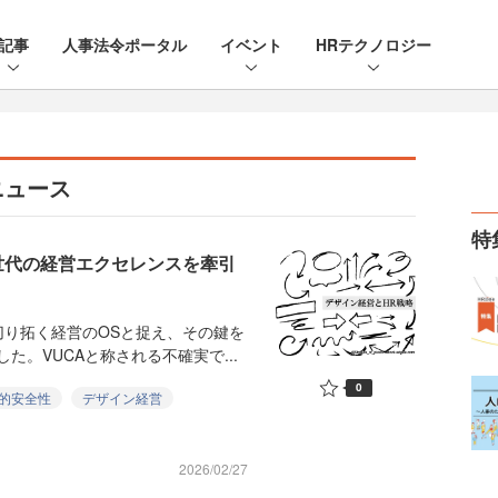
記事
人事法令ポータル
イベント
HRテクノロジー
ニュース
特
世代の経営エクセレンスを牽引
り拓く経営のOSと捉え、その鍵を
た。VUCAと称される不確実で...
0
的安全性
デザイン経営
2026/02/27