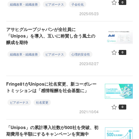
0
組織改革・組織改善
ピアボーナス
子会社化
2025/05/23
アサヒグループジャパンが全社員に
「Unipos」を導入、互いに称賛し合う風土の
醸成を期待
0
組織改革・組織改善
ピアボーナス
心理的安全性
2023/02/27
Fringe81がUniposに社名変更、新コーポレー
トミッションは「感情報酬を社会基盤に」
ピアボーナス
社名変更
0
2021/10/04
「Unipos」の累計導入社数が500社を突破、初
期費用を半額にするキャンペーンを実施中