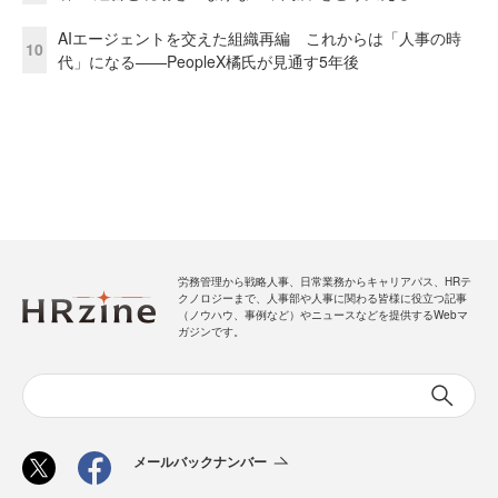
AIエージェントを交えた組織再編 これからは「人事の時
10
代」になる——PeopleX橘氏が見通す5年後
労務管理から戦略人事、日常業務からキャリアパス、HRテ
クノロジーまで、人事部や人事に関わる皆様に役立つ記事
（ノウハウ、事例など）やニュースなどを提供するWebマ
ガジンです。
メールバックナンバー