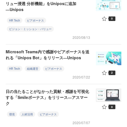
リュー浸透 分析機能」をUniposに追加
―Unipos
0
HR Tech
ピアボーナス
ビジョン・ミッション・バリュー
2020/08/13
Microsoft Teams内で感謝やピアボーナスを送
れる「Unipos Bot」をリリース―Unipos
HR Tech
組織運営
ピアボーナス
2
2020/07/22
日の当たることがなかった貢献・感謝を可視化
する「Smileボーナス」をリリース―アスマー
ク
0
環境
人材活用
ピアボーナス
2020/07/07