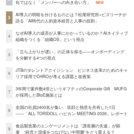
化ではなく「メンバーへの向き合い方」
NEW
AI導入の明暗を分けるものとは？松尾研究所×ビズリーチが
3
語る「AI時代の人的資本経営と人事の役割」
なぜAI導入の成否が人事にかかっているのか？AIネイティブ
4
組織をつくる「組織OS」という視点
「立ち上がりが遅い」の正体を探る——オンボーディング
5
を分解する4つの視点
JTBのタレントアクイジション ビジネス改革のためのキャ
6
リア採用でCHROが考える課題と改善策
3年間で案件数4倍というギフティのCorporate Gift MUFG
7
が採用したBtoE施策とは
全国の社員2400名が集い、笑顔と熱意を共有した1日
8
――「ALL TORIDOLL ハピカン MEETING 2026」レポート
食品製造業のエンゲージメントは「課長層の失速」が顕
9
著 “経営と現場をつなげない中間層”をどう変える？