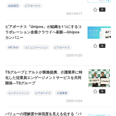
組織運営
ピアボーナス
0
2021/04/17
ピアボーナス「Unipos」が組織を1つにするコ
ラボレーション改善クラウドへ刷新―Unipos
カンパニー
0
HR Tech
コミュニケーション
ピアボーナス
2020/10/25
TSグループとアルトが業務提携、介護業界に特
化した従業員エンゲージメントサービスを共同
開発―TSグループ
0
エンゲージメント
ピアボーナス
介護事業
2020/10/24
バリューの理解度や体現度を見える化する「バ