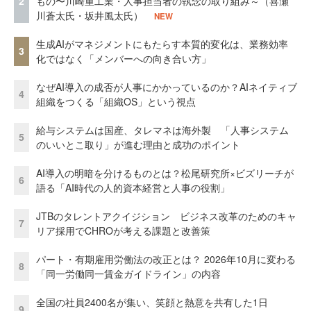
2
もの〜川崎重工業・人事担当者の執念の取り組み～（喜瀬
川蒼太氏・坂井風太氏）
NEW
生成AIがマネジメントにもたらす本質的変化は、業務効率
3
化ではなく「メンバーへの向き合い方」
なぜAI導入の成否が人事にかかっているのか？AIネイティブ
4
組織をつくる「組織OS」という視点
給与システムは国産、タレマネは海外製 「人事システム
5
のいいとこ取り」が進む理由と成功のポイント
AI導入の明暗を分けるものとは？松尾研究所×ビズリーチが
6
語る「AI時代の人的資本経営と人事の役割」
JTBのタレントアクイジション ビジネス改革のためのキャ
7
リア採用でCHROが考える課題と改善策
パート・有期雇用労働法の改正とは？ 2026年10月に変わる
8
「同一労働同一賃金ガイドライン」の内容
全国の社員2400名が集い、笑顔と熱意を共有した1日
9