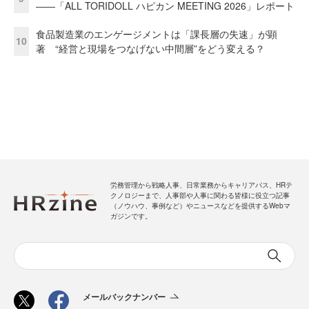
――「ALL TORIDOLL ハピカン MEETING 2026」レポート
食品製造業のエンゲージメントは「課長層の失速」が顕
10
著 “経営と現場をつなげない中間層”をどう変える？
労務管理から戦略人事、日常業務からキャリアパス、HRテ
クノロジーまで、人事部や人事に関わる皆様に役立つ記事
（ノウハウ、事例など）やニュースなどを提供するWebマ
ガジンです。
メールバックナンバー