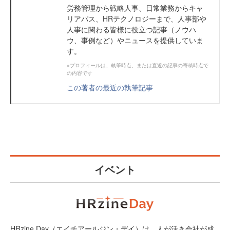
労務管理から戦略人事、日常業務からキャ
リアパス、HRテクノロジーまで、人事部や
人事に関わる皆様に役立つ記事（ノウハ
ウ、事例など）やニュースを提供していま
す。
※プロフィールは、執筆時点、または直近の記事の寄稿時点で
の内容です
この著者の最近の執筆記事
イベント
HRzine Day（エイチアールジン・デイ）は、人が活き会社が成