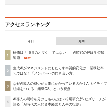
アクセスランキング
今日
月間
研修は「10％のオマケ」ではない——AI時代の経験学習加
1
速術
NEW
生成AIがマネジメントにもたらす本質的変化は、業務効率
2
化ではなく「メンバーへの向き合い方」
なぜAI導入の成否が人事にかかっているのか？AIネイティブ
3
組織をつくる「組織OS」という視点
AI導入の明暗を分けるものとは？松尾研究所×ビズリーチが
4
語る「AI時代の人的資本経営と人事の役割」