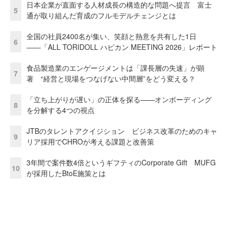
日本企業が直面する人材成長の構造的な問題へ提言 富士
5
通が取り組んだ育成のフルモデルチェンジとは
全国の社員2400名が集い、笑顔と熱意を共有した1日
6
――「ALL TORIDOLL ハピカン MEETING 2026」レポート
食品製造業のエンゲージメントは「課長層の失速」が顕
7
著 “経営と現場をつなげない中間層”をどう変える？
「立ち上がりが遅い」の正体を探る——オンボーディング
8
を分解する4つの視点
JTBのタレントアクイジション ビジネス改革のためのキャ
9
リア採用でCHROが考える課題と改善策
3年間で案件数4倍というギフティのCorporate Gift MUFG
10
が採用したBtoE施策とは