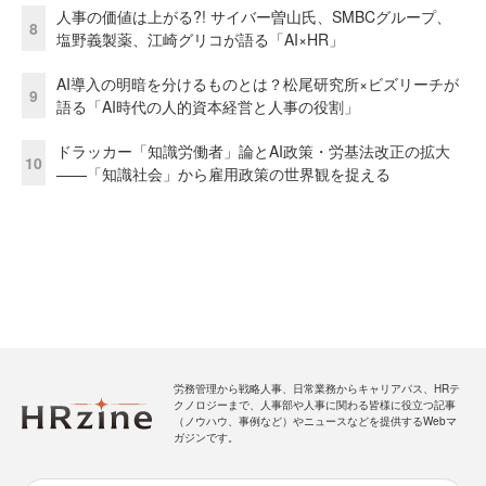
人事の価値は上がる?! サイバー曽山氏、SMBCグループ、
8
塩野義製薬、江崎グリコが語る「AI×HR」
AI導入の明暗を分けるものとは？松尾研究所×ビズリーチが
9
語る「AI時代の人的資本経営と人事の役割」
ドラッカー「知識労働者」論とAI政策・労基法改正の拡大
10
——「知識社会」から雇用政策の世界観を捉える
労務管理から戦略人事、日常業務からキャリアパス、HRテ
クノロジーまで、人事部や人事に関わる皆様に役立つ記事
（ノウハウ、事例など）やニュースなどを提供するWebマ
ガジンです。