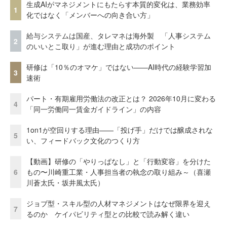
生成AIがマネジメントにもたらす本質的変化は、業務効率
1
化ではなく「メンバーへの向き合い方」
給与システムは国産、タレマネは海外製 「人事システム
2
のいいとこ取り」が進む理由と成功のポイント
研修は「10％のオマケ」ではない——AI時代の経験学習加
3
速術
パート・有期雇用労働法の改正とは？ 2026年10月に変わる
4
「同一労働同一賃金ガイドライン」の内容
1on1が空回りする理由——「投げ手」だけでは醸成されな
5
い、フィードバック文化のつくり方
【動画】研修の「やりっぱなし」と「行動変容」を分けた
6
もの〜川崎重工業・人事担当者の執念の取り組み～（喜瀬
川蒼太氏・坂井風太氏）
ジョブ型・スキル型の人材マネジメントはなぜ限界を迎え
7
るのか ケイパビリティ型との比較で読み解く違い