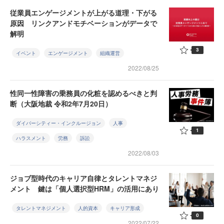
従業員エンゲージメントが上がる道理・下がる
原因 リンクアンドモチベーションがデータで
解明
3
イベント
エンゲージメント
組織運営
2022/08/25
性同一性障害の乗務員の化粧を認めるべきと判
断（大阪地裁 令和2年7月20日）
ダイバーシティー・インクルージョン
人事
1
ハラスメント
労務
訴訟
2022/08/03
ジョブ型時代のキャリア自律とタレントマネジ
メント 鍵は「個人選択型HRM」の活用にあり
タレントマネジメント
人的資本
キャリア形成
0
2022/07/22