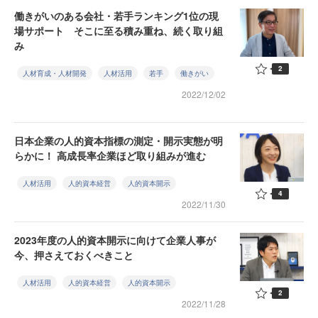
働きがいのある会社・若手ランキング1位の現
場サポート そこに至る積み重ね、続く取り組
み
2
人材育成・人材開発
人材活用
若手
働きがい
2022/12/02
日本企業の人的資本指標の測定・開示実態が明
らかに！ 高成長率企業ほど取り組みが進む
人材活用
人的資本経営
人的資本開示
4
2022/11/30
2023年度の人的資本開示に向けて企業人事が
今、押さえておくべきこと
人材活用
人的資本経営
人的資本開示
2
2022/11/28