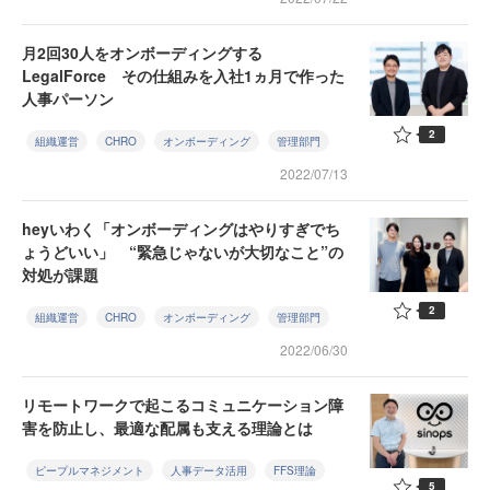
月2回30人をオンボーディングする
LegalForce その仕組みを入社1ヵ月で作った
人事パーソン
2
組織運営
CHRO
オンボーディング
管理部門
2022/07/13
heyいわく「オンボーディングはやりすぎでち
ょうどいい」 “緊急じゃないが大切なこと”の
対処が課題
2
組織運営
CHRO
オンボーディング
管理部門
2022/06/30
リモートワークで起こるコミュニケーション障
害を防止し、最適な配属も支える理論とは
ピープルマネジメント
人事データ活用
FFS理論
5