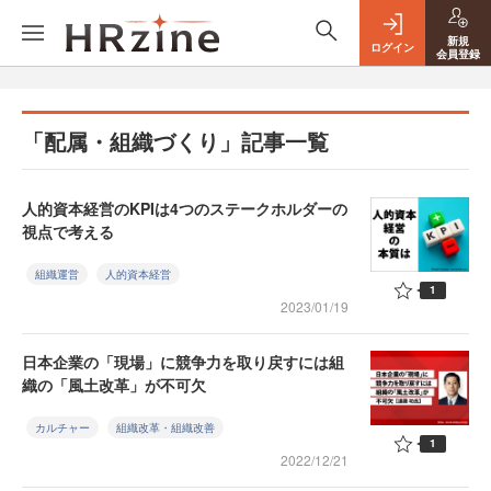
新規
ログイン
会員登録
「配属・組織づくり」記事一覧
人的資本経営のKPIは4つのステークホルダーの
視点で考える
組織運営
人的資本経営
1
2023/01/19
日本企業の「現場」に競争力を取り戻すには組
織の「風土改革」が不可欠
カルチャー
組織改革・組織改善
1
2022/12/21