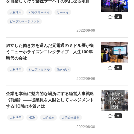
を目指して行う全社サーベイの気になる項目
人材活用
パルスサーベイ
サーベイ
2
ピープルマネジメント
2022/09/09
独立した働き方を選んだ元電通のミドル層が集
うニューホライズンコレクティブ 人生100年
時代の会社
0
人材活用
シニア・ミドル
働きがい
2022/09/06
企業を本当に魅力的な場所にする経営人事戦略
《前編》――従業員を人財としてマネジメント
するHCMの本質とは
0
人材活用
HCM
人的資本
人的資本経営
2022/08/30