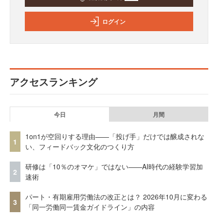
ログイン
アクセスランキング
今日
月間
1on1が空回りする理由——「投げ手」だけでは醸成されな
1
い、フィードバック文化のつくり方
研修は「10％のオマケ」ではない——AI時代の経験学習加
2
速術
パート・有期雇用労働法の改正とは？ 2026年10月に変わる
3
「同一労働同一賃金ガイドライン」の内容