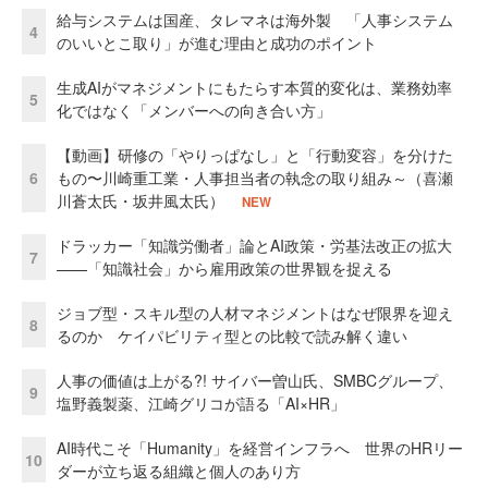
給与システムは国産、タレマネは海外製 「人事システム
4
のいいとこ取り」が進む理由と成功のポイント
生成AIがマネジメントにもたらす本質的変化は、業務効率
5
化ではなく「メンバーへの向き合い方」
【動画】研修の「やりっぱなし」と「行動変容」を分けた
6
もの〜川崎重工業・人事担当者の執念の取り組み～（喜瀬
川蒼太氏・坂井風太氏）
NEW
ドラッカー「知識労働者」論とAI政策・労基法改正の拡大
7
——「知識社会」から雇用政策の世界観を捉える
ジョブ型・スキル型の人材マネジメントはなぜ限界を迎え
8
るのか ケイパビリティ型との比較で読み解く違い
人事の価値は上がる?! サイバー曽山氏、SMBCグループ、
9
塩野義製薬、江崎グリコが語る「AI×HR」
AI時代こそ「Humanity」を経営インフラへ 世界のHRリー
10
ダーが立ち返る組織と個人のあり方