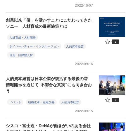
2022/10/07
創業以来「個」を活かすことにこだわってきた
ソニー 人材育成の最新施策とは
人材育成・人材開発
2
ダイバーシティー・インクルージョン
人的資本経営
自走・自律型人材
2022/09/16
人的資本経営は日本企業が復活する最後の砦
情報開示を通じて“不都合な真実”にも向き合お
う
2
イベント
組織改革・組織改善
人的資本経営
2022/09/15
シスコ・富士通・DeNAが働きがいのある会社