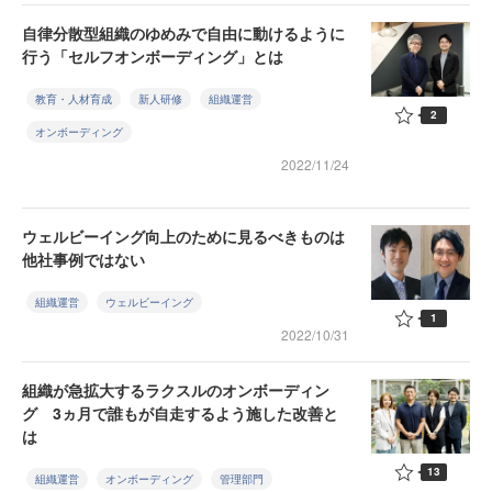
自律分散型組織のゆめみで自由に動けるように
行う「セルフオンボーディング」とは
教育・人材育成
新人研修
組織運営
2
オンボーディング
2022/11/24
ウェルビーイング向上のために見るべきものは
他社事例ではない
組織運営
ウェルビーイング
1
2022/10/31
組織が急拡大するラクスルのオンボーディン
グ 3ヵ月で誰もが自走するよう施した改善と
は
13
組織運営
オンボーディング
管理部門