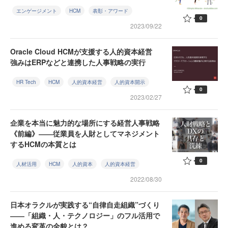
エンゲージメント
HCM
表彰・アワード
0
2023/09/22
Oracle Cloud HCMが支援する人的資本経営
強みはERPなどと連携した人事戦略の実行
HR Tech
HCM
人的資本経営
人的資本開示
0
2023/02/27
企業を本当に魅力的な場所にする経営人事戦略
《前編》――従業員を人財としてマネジメント
するHCMの本質とは
0
人材活用
HCM
人的資本
人的資本経営
2022/08/30
日本オラクルが実践する“自律自走組織”づくり
――「組織・人・テクノロジー」のフル活用で
進める変革の全貌とは？