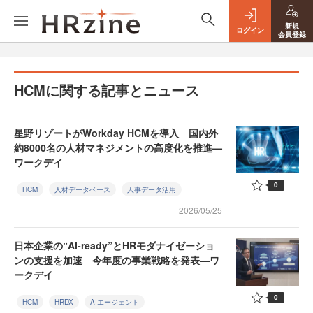
新規
ログイン
会員登録
HCMに関する記事とニュース
星野リゾートがWorkday HCMを導入 国内外
約8000名の人材マネジメントの高度化を推進—
ワークデイ
0
HCM
人材データベース
人事データ活用
2026/05/25
日本企業の“AI-ready”とHRモダナイゼーショ
ンの支援を加速 今年度の事業戦略を発表—ワ
ークデイ
0
HCM
HRDX
AIエージェント