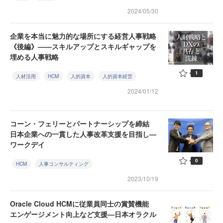
2024/05/30
企業を本当に魅力的な場所にする経営人事戦略
《後編》——スキルアップとスキルギャップを
埋める人事戦略
1
人材活用
HCM
人的資本
人的資本経営
2024/01/12
コーン・フェリーとパートナーシップを締結
日本企業への一貫した人事改革支援を目指し—
ワークデイ
0
HCM
人事コンサルティング
2023/10/19
Oracle Cloud HCMに従業員同士の賞賛機能
エンゲージメント向上など支援—日本オラクル