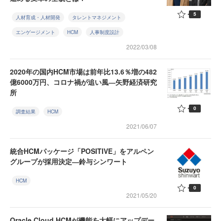
5
人材育成・人材開発
タレントマネジメント
エンゲージメント
HCM
人事制度設計
2022/03/08
2020年の国内HCM市場は前年比13.6％増の482
億6000万円、コロナ禍が追い風―矢野経済研究
所
0
調査結果
HCM
2021/06/07
統合HCMパッケージ「POSITIVE」をアルペン
グループが採用決定―鈴与シンワート
HCM
0
2021/05/20
Oracle Cloud HCMが機能を大幅にアップデー