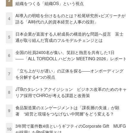
3
組織をつくる「組織OS」という視点
AI導入の明暗を分けるものとは？松尾研究所×ビズリーチが
4
語る「AI時代の人的資本経営と人事の役割」
日本企業が直面する人材成長の構造的な問題へ提言 富士
5
通が取り組んだ育成のフルモデルチェンジとは
全国の社員2400名が集い、笑顔と熱意を共有した1日
6
――「ALL TORIDOLL ハピカン MEETING 2026」レポート
「立ち上がりが遅い」の正体を探る——オンボーディング
7
を分解する4つの視点
JTBのタレントアクイジション ビジネス改革のためのキャ
8
リア採用でCHROが考える課題と改善策
食品製造業のエンゲージメントは「課長層の失速」が顕
9
著 “経営と現場をつなげない中間層”をどう変える？
3年間で案件数4倍というギフティのCorporate Gift MUFG
10
が採用したBtoE施策とは