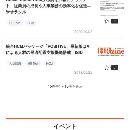
ト、従業員の成長や人事業務の効率化を促進―
米オラクル
0
HR Tech
HCM
2020/10/02
統合HCMパッケージ「POSITIVE」最新版はAI
による人材の最適配置支援機能搭載―ISID
人材活用
HR Tech
HCM
0
2018/05/25
15件中1～15件を表示
イベント