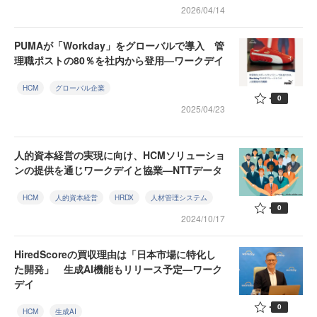
2026/04/14
PUMAが「Workday」をグローバルで導入 管
理職ポストの80％を社内から登用—ワークデイ
HCM
グローバル企業
0
2025/04/23
人的資本経営の実現に向け、HCMソリューショ
ンの提供を通じワークデイと協業—NTTデータ
HCM
人的資本経営
HRDX
人材管理システム
0
2024/10/17
HiredScoreの買収理由は「日本市場に特化し
た開発」 生成AI機能もリリース予定—ワーク
デイ
0
HCM
生成AI