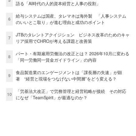
5
語る「AI時代の人的資本経営と人事の役割」
給与システムは国産、タレマネは海外製 「人事システム
6
のいいとこ取り」が進む理由と成功のポイント
JTBのタレントアクイジション ビジネス改革のためのキャ
7
リア採用でCHROが考える課題と改善策
パート・有期雇用労働法の改正とは？ 2026年10月に変わる
8
「同一労働同一賃金ガイドライン」の内容
食品製造業のエンゲージメントは「課長層の失速」が顕
9
著 “経営と現場をつなげない中間層”をどう変える？
「労基法大改正」で労務管理と経営戦略が接続 その対応
10
になぜ「TeamSpirit」が最適なのか？