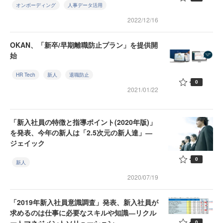
オンボーディング
人事データ活用
2022/12/16
OKAN、「新卒/早期離職防止プラン」を提供開
始
HR Tech
新人
退職防止
0
2021/01/22
「新入社員の特徴と指導ポイント(2020年版)」
を発表、今年の新人は「2.5次元の新人達」―
ジェイック
0
新人
2020/07/19
「2019年新入社員意識調査」発表、新入社員が
求めるのは仕事に必要なスキルや知識―リクル
0