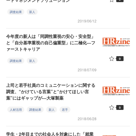
ートマネジメントソリューション
調査結果
新人
2019/06/12
今年度の新人は「同調性重視の安心・安全型」
と「自分基準重視の自己偏重型」に二極化―フ
ァーストキャリア
0
調査結果
新人
2018/07/09
上司と若手社員のコミュニケーションに関する
調査、“かけている言葉”と“かけてほしい言
葉”にはギャップが―大塚製薬
0
人材活用
調査結果
新人
若手
2018/06/28
学生・2年目までの社会人を対象にした「就業