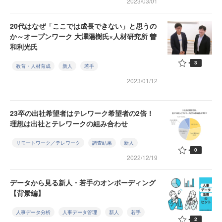
2023/03/01
20代はなぜ「ここでは成長できない」と思うの
か～オープンワーク 大澤陽樹氏×人材研究所 曽
和利光氏
3
教育・人材育成
新人
若手
2023/01/12
23卒の出社希望者はテレワーク希望者の2倍！
理想は出社とテレワークの組み合わせ
リモートワーク／テレワーク
調査結果
新人
0
2022/12/19
データから見る新人・若手のオンボーディング
【背景編】
人事データ分析
人事データ管理
新人
若手
2