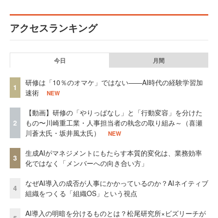
アクセスランキング
今日
月間
研修は「10％のオマケ」ではない——AI時代の経験学習加
1
速術
NEW
【動画】研修の「やりっぱなし」と「行動変容」を分けた
2
もの〜川崎重工業・人事担当者の執念の取り組み～（喜瀬
川蒼太氏・坂井風太氏）
NEW
生成AIがマネジメントにもたらす本質的変化は、業務効率
3
化ではなく「メンバーへの向き合い方」
なぜAI導入の成否が人事にかかっているのか？AIネイティブ
4
組織をつくる「組織OS」という視点
AI導入の明暗を分けるものとは？松尾研究所×ビズリーチが