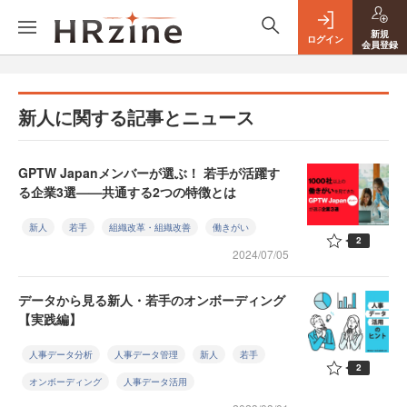
新規
ログイン
会員登録
新人に関する記事とニュース
GPTW Japanメンバーが選ぶ！ 若手が活躍す
る企業3選——共通する2つの特徴とは
新人
若手
組織改革・組織改善
働きがい
2
2024/07/05
データから見る新人・若手のオンボーディング
【実践編】
人事データ分析
人事データ管理
新人
若手
2
オンボーディング
人事データ活用