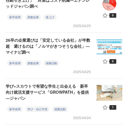
任給引き上げ」 対策はコスト削減—エデンレ
ッドジャパン調べ
0
新卒採用
調査結果
賃上げ
2025/04/25
26卒の企業選びは「安定している会社」が半数
超 避けるのは「ノルマがきつそうな会社」—
マイナビ調べ
0
新卒採用
調査結果
就職活動
2025/04/25
学び×スカウトで有望な学生と出会える 新卒
向け就活支援サービス「GROWPATH」を提供
—ジャパン
1
新卒採用
学び・自己学習
就職活動
2025/04/24