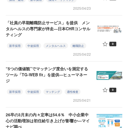
2025/04/23
「社員の早期離職防止サービス」を提供 メン
タルヘルスの専門家が伴走―日本CHRコンサル
ティング
0
新卒採用
中途採用
メンタルヘルス
離職防止
2025/04/22
“5つの価値観”でマッチング度合いを測定する
ツール「TG-WEB fit」を提供—ヒューマネー
ジ
0
新卒採用
中途採用
マッチング
適性検査
2025/04/21
26卒の3月末の内々定率は54.6％ 中小企業中
心の活動増加は初任給引き上げが影響か—マイ
ナビ調べ