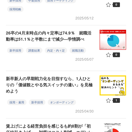
新卒採用
中途採用
採用マーケティング
0
採用戦略
2025/05/12
26卒の4月末時点の内々定率は74.9％ 就職活
動率は51.1％と半数にまで減少—学情調べ
新卒採用
調査結果
内定・内々定
就職活動
0
2025/05/07
新卒新人の早期戦力化を目指すなら、1人ひと
りの「価値観とやる気スイッチの違い」を見極
めよう
1
採用・雇用
新卒採用
オンボーディング
2025/04/30
賃上げによる経営負担を感じるも約8割が「初