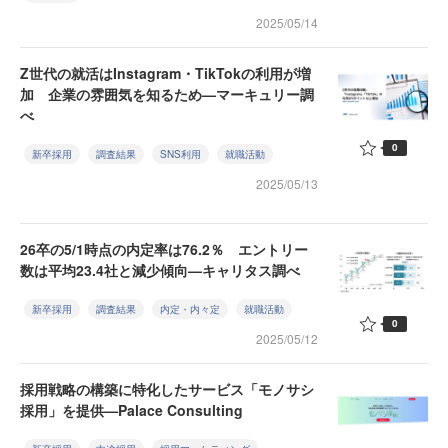
2025/05/14
Z世代の就活はInstagram・TikTokの利用が増
加 企業の雰囲気を知るため—マーキュリー調
べ
0
新卒採用
調査結果
SNS利用
就職活動
2025/05/13
26卒の5/1時点の内定率は76.2％ エントリー
数は平均23.4社と減少傾向—キャリタス調べ
新卒採用
調査結果
内定・内々定
就職活動
0
2025/05/12
採用戦略の構築に特化したサービス「モノサシ
採用」を提供—Palace Consulting