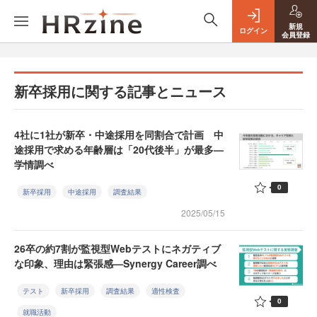
新規
ログイン
会員登録
新卒採用に関する記事とニュース
4社に1社が新卒・中途採用を同割合で計画 中
途採用で求める年齢層は「20代後半」が最多—
学情調べ
0
新卒採用
中途採用
調査結果
2025/05/15
26卒の約7割が監視型Webテストにネガティブ
な印象、理由は緊張感—Synergy Career調べ
テスト
新卒採用
調査結果
適性検査
0
就職活動