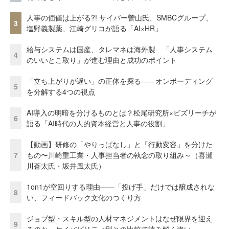
人事の価値は上がる?! サイバー曽山氏、SMBCグループ、
3
塩野義製薬、江崎グリコが語る「AI×HR」
給与システムは国産、タレマネは海外製 「人事システム
4
のいいとこ取り」が進む理由と成功のポイント
「立ち上がりが遅い」の正体を探る——オンボーディング
5
を分解する4つの視点
AI導入の明暗を分けるものとは？松尾研究所×ビズリーチが
6
語る「AI時代の人的資本経営と人事の役割」
【動画】研修の「やりっぱなし」と「行動変容」を分けた
7
もの〜川崎重工業・人事担当者の執念の取り組み～（喜瀬
川蒼太氏・坂井風太氏）
1on1が空回りする理由——「投げ手」だけでは醸成されな
8
い、フィードバック文化のつくり方
ジョブ型・スキル型の人材マネジメントはなぜ限界を迎え
9