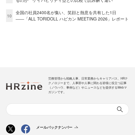
るのか ケイパビリティ型との比較で読み解く違い
全国の社員2400名が集い、笑顔と熱意を共有した1日
10
――「ALL TORIDOLL ハピカン MEETING 2026」レポート
労務管理から戦略人事、日常業務からキャリアパス、HRテ
クノロジーまで、人事部や人事に関わる皆様に役立つ記事
（ノウハウ、事例など）やニュースなどを提供するWebマ
ガジンです。
メールバックナンバー