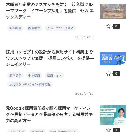
求職者と企業のミスマッチを防ぐ 没入型グル
ープワーク「イマーシブ採用」を提供—セガ エ
ックスディー
0
新卒採用
採用手法
グループワーク選考
2025/04/23
採用コンセプトの設計から採用サイト構築まで
ワンストップで支援 「採用コンパス」を提供—
ジェイスリー
0
新卒採用
中途採用
採用サイト
採用ブランディング・採用広報
2025/04/23
元Google採用責任者が語る採用マーケティン
グ〜最新データと企業事例から考える採用競争
力の高め方〜
1
採用・雇用
新卒採用
採用マーケティング