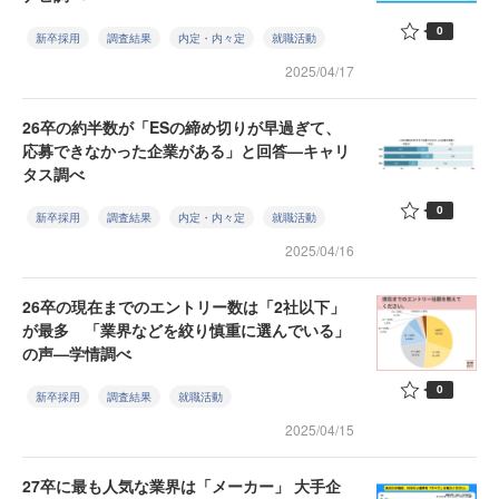
0
新卒採用
調査結果
内定・内々定
就職活動
2025/04/17
26卒の約半数が「ESの締め切りが早過ぎて、
応募できなかった企業がある」と回答—キャリ
タス調べ
0
新卒採用
調査結果
内定・内々定
就職活動
2025/04/16
26卒の現在までのエントリー数は「2社以下」
が最多 「業界などを絞り慎重に選んでいる」
の声—学情調べ
0
新卒採用
調査結果
就職活動
2025/04/15
27卒に最も人気な業界は「メーカー」 大手企