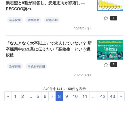
業志望と8割が回答し、安定志向が顕著に—
RECCOO調べ
0
新卒採用
調査結果
就職活動
2025/04/14
「なんとなく大卒以上」で求人していない？ 新
卒採用中の企業に伝えたい「高校生」という選
択肢
2
新卒採用
高校新卒採用
2025/04/14
849件中141～160件を表示
«
1
2
...
5
6
7
8
9
10
11
...
42
43
»