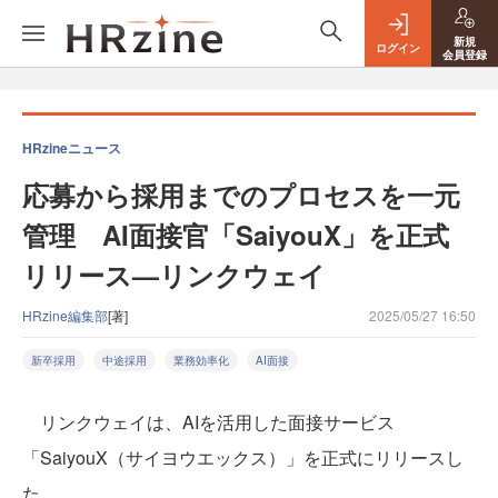
新規
ログイン
会員登録
HRzineニュース
応募から採用までのプロセスを一元
管理 AI面接官「SaiyouX」を正式
リリース—リンクウェイ
HRzine編集部
[著]
2025/05/27 16:50
新卒採用
中途採用
業務効率化
AI面接
リンクウェイは、AIを活用した面接サービス
「SaiyouX（サイヨウエックス）」を正式にリリースし
た。