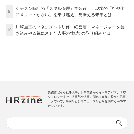
シチズン時計の「スキル管理」実装録——現場の「可視化
9
にメリットがない」を乗り越え、見据える未来とは
川崎重工のマネジメント研修 経営層・マネージャーを巻
10
き込みやる気にさせた人事の“執念”の取り組みとは
労務管理から戦略人事、日常業務からキャリアパス、HRテ
クノロジーまで、人事部や人事に関わる皆様に役立つ記事
（ノウハウ、事例など）やニュースなどを提供するWebマ
ガジンです。