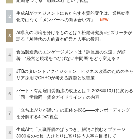
生成AIがマネジメントにもたらす本質的変化は、業務効率
2
化ではなく「メンバーへの向き合い方」
NEW
AI導入の明暗を分けるものとは？松尾研究所×ビズリーチが
3
語る「AI時代の人的資本経営と人事の役割」
食品製造業のエンゲージメントは「課長層の失速」が顕
4
著 “経営と現場をつなげない中間層”をどう変える？
JTBのタレントアクイジション ビジネス改革のためのキャ
5
リア採用でCHROが考える課題と改善策
パート・有期雇用労働法の改正とは？ 2026年10月に変わる
6
「同一労働同一賃金ガイドライン」の内容
「立ち上がりが遅い」の正体を探る——オンボーディング
7
を分解する4つの視点
生成AIで「人事評価のばらつき」解消に挑むオプテージ
8
3000名の社員1人ひとりに寄り添う人事を目指して