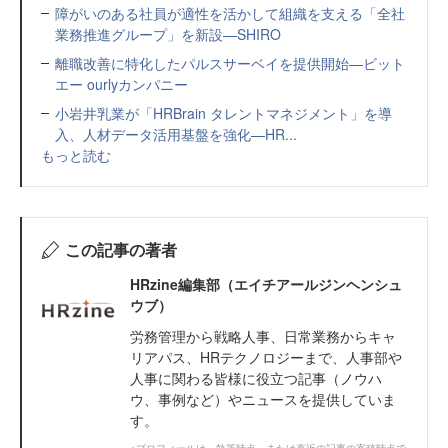
障がいのある社員が適性を活かして組織を支える「全社
業務推進グループ」を新設—SHIRO
離職改善に特化したパルスサーベイを提供開始—ビット
エー ourlyカンパニー
小岩井乳業が「HRBrain タレントマネジメント」を導
入、人材データ活用基盤を強化—HR...
もっと読む
この記事の著者
HRzine編集部（エイチアールジンヘンシュ
ウブ）
労務管理から戦略人事、日常業務からキャ
リアパス、HRテクノロジーまで、人事部や
人事に関わる皆様に役立つ記事（ノウハ
ウ、事例など）やニュースを提供していま
す。
※プロフィールは、執筆時点、または直近の記事の寄稿時点で