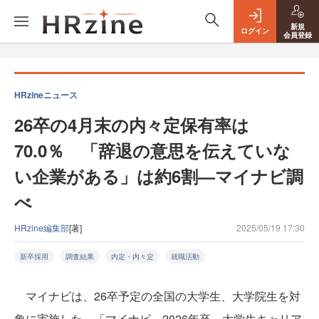
新規
ログイン
会員登録
HRzineニュース
26卒の4月末の内々定保有率は
70.0％ 「辞退の意思を伝えていな
い企業がある」は約6割—マイナビ調
べ
HRzine編集部
[著]
2025/05/19 17:30
新卒採用
調査結果
内定・内々定
就職活動
マイナビは、26卒予定の全国の大学生、大学院生を対
象に実施した、「マイナビ 2026年卒 大学生キャリア