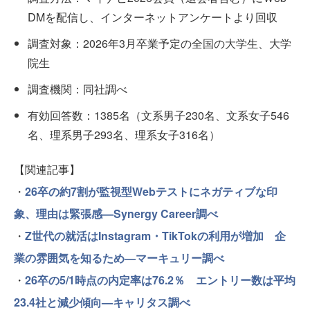
DMを配信し、インターネットアンケートより回収
調査対象：2026年3月卒業予定の全国の大学生、大学
院生
調査機関：同社調べ
有効回答数：1385名（文系男子230名、文系女子546
名、理系男子293名、理系女子316名）
【関連記事】
・
26卒の約7割が監視型Webテストにネガティブな印
象、理由は緊張感—Synergy Career調べ
・
Z世代の就活はInstagram・TikTokの利用が増加 企
業の雰囲気を知るため—マーキュリー調べ
・
26卒の5/1時点の内定率は76.2％ エントリー数は平均
23.4社と減少傾向—キャリタス調べ