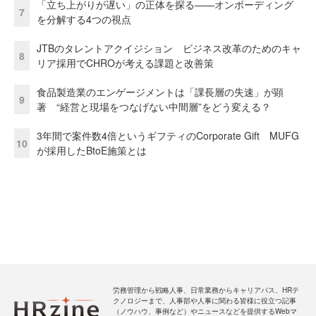
「立ち上がりが遅い」の正体を探る——オンボーディング
7
を分解する4つの視点
JTBのタレントアクイジション ビジネス改革のためのキャ
8
リア採用でCHROが考える課題と改善策
食品製造業のエンゲージメントは「課長層の失速」が顕
9
著 “経営と現場をつなげない中間層”をどう変える？
3年間で案件数4倍というギフティのCorporate Gift MUFG
10
が採用したBtoE施策とは
労務管理から戦略人事、日常業務からキャリアパス、HRテ
クノロジーまで、人事部や人事に関わる皆様に役立つ記事
（ノウハウ、事例など）やニュースなどを提供するWebマ