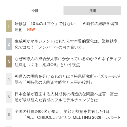
今日
月間
研修は「10％のオマケ」ではない——AI時代の経験学習加
1
速術
NEW
生成AIがマネジメントにもたらす本質的変化は、業務効率
2
化ではなく「メンバーへの向き合い方」
なぜAI導入の成否が人事にかかっているのか？AIネイティブ
3
組織をつくる「組織OS」という視点
AI導入の明暗を分けるものとは？松尾研究所×ビズリーチが
4
語る「AI時代の人的資本経営と人事の役割」
日本企業が直面する人材成長の構造的な問題へ提言 富士
5
通が取り組んだ育成のフルモデルチェンジとは
全国の社員2400名が集い、笑顔と熱意を共有した1日
6
――「ALL TORIDOLL ハピカン MEETING 2026」レポート