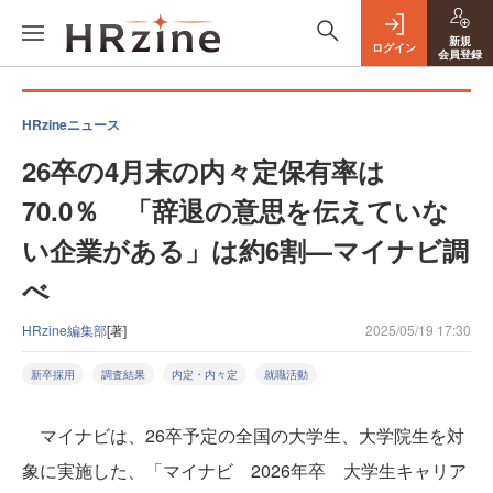
新規
ログイン
会員登録
HRzineニュース
26卒の4月末の内々定保有率は
70.0％ 「辞退の意思を伝えていな
い企業がある」は約6割—マイナビ調
べ
HRzine編集部
[著]
2025/05/19 17:30
新卒採用
調査結果
内定・内々定
就職活動
マイナビは、26卒予定の全国の大学生、大学院生を対
象に実施した、「マイナビ 2026年卒 大学生キャリア