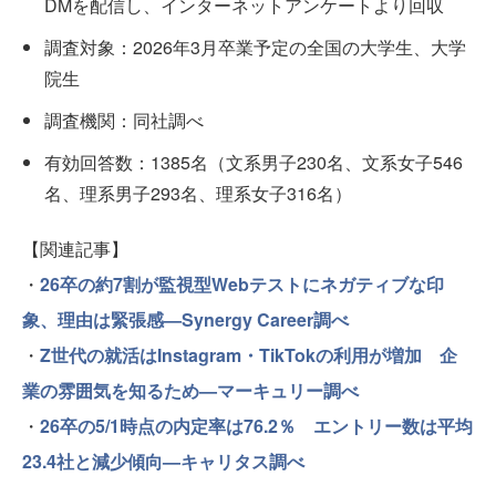
DMを配信し、インターネットアンケートより回収
調査対象：2026年3月卒業予定の全国の大学生、大学
院生
調査機関：同社調べ
有効回答数：1385名（文系男子230名、文系女子546
名、理系男子293名、理系女子316名）
【関連記事】
・
26卒の約7割が監視型Webテストにネガティブな印
象、理由は緊張感—Synergy Career調べ
・
Z世代の就活はInstagram・TikTokの利用が増加 企
業の雰囲気を知るため—マーキュリー調べ
・
26卒の5/1時点の内定率は76.2％ エントリー数は平均
23.4社と減少傾向—キャリタス調べ