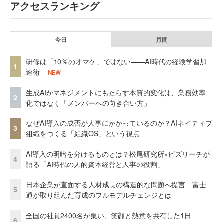
アクセスランキング
今日
月間
研修は「10％のオマケ」ではない——AI時代の経験学習加
1
速術
NEW
生成AIがマネジメントにもたらす本質的変化は、業務効率
2
化ではなく「メンバーへの向き合い方」
なぜAI導入の成否が人事にかかっているのか？AIネイティブ
3
組織をつくる「組織OS」という視点
AI導入の明暗を分けるものとは？松尾研究所×ビズリーチが
4
語る「AI時代の人的資本経営と人事の役割」
日本企業が直面する人材成長の構造的な問題へ提言 富士
5
通が取り組んだ育成のフルモデルチェンジとは
全国の社員2400名が集い、笑顔と熱意を共有した1日
6