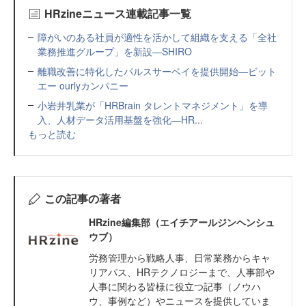
HRzineニュース連載記事一覧
障がいのある社員が適性を活かして組織を支える「全社
業務推進グループ」を新設—SHIRO
離職改善に特化したパルスサーベイを提供開始—ビット
エー ourlyカンパニー
小岩井乳業が「HRBrain タレントマネジメント」を導
入、人材データ活用基盤を強化—HR...
もっと読む
この記事の著者
HRzine編集部（エイチアールジンヘンシュ
ウブ）
労務管理から戦略人事、日常業務からキャ
リアパス、HRテクノロジーまで、人事部や
人事に関わる皆様に役立つ記事（ノウハ
ウ、事例など）やニュースを提供していま