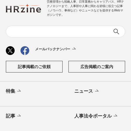
労務管理から戦略人事、日常業務からキャリアパス、HRテ
クノロジーまで、人事部や人事に関わる皆様に役立つ記事
（ノウハウ、事例など）やニュースなどを提供するWebマ
ガジンです。
メールバックナンバー
記事掲載のご依頼
広告掲載のご案内
特集
ニュース
記事
人事法令ポータル