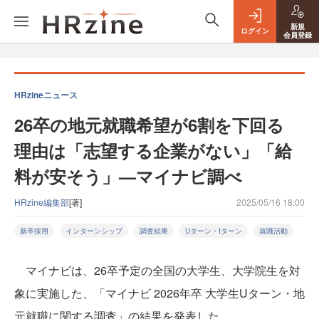
新規
ログイン
会員登録
HRzineニュース
26卒の地元就職希望が6割を下回る
理由は「志望する企業がない」「給
料が安そう」—マイナビ調べ
HRzine編集部
[著]
2025/05/16 18:00
新卒採用
インターンシップ
調査結果
Uターン・Iターン
就職活動
マイナビは、26卒予定の全国の大学生、大学院生を対
象に実施した、「マイナビ 2026年卒 大学生Uターン・地
元就職に関する調査」の結果を発表した。