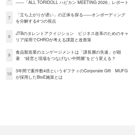
――「ALL TORIDOLL ハピカン MEETING 2026」レポート
「立ち上がりが遅い」の正体を探る——オンボーディング
7
を分解する4つの視点
JTBのタレントアクイジション ビジネス改革のためのキャ
8
リア採用でCHROが考える課題と改善策
食品製造業のエンゲージメントは「課長層の失速」が顕
9
著 “経営と現場をつなげない中間層”をどう変える？
3年間で案件数4倍というギフティのCorporate Gift MUFG
10
が採用したBtoE施策とは