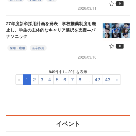
0
2026/03/11
27年度新卒採用計画を発表 学校推薦制度を廃
止し、学生の主体的なキャリア選択を支援—パ
ナソニック
0
採用・雇用
新卒採用
2026/03/10
849件中1～20件を表示
«
1
2
3
4
5
6
7
8
...
42
43
»
イベント