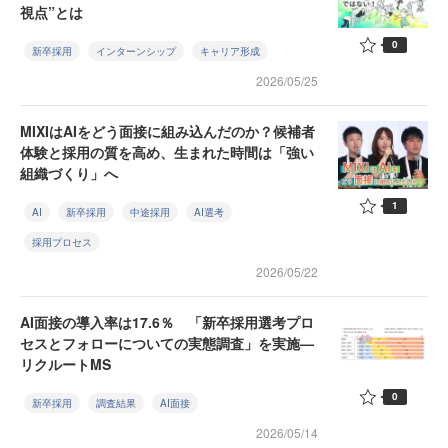
視点”とは
0
新卒採用
インターンシップ
キャリア形成
2026/05/25
MIXIはAIをどう面接に組み込んだのか？候補者
体験と採用の質を高め、生まれた時間は「強い
組織づくり」へ
1
AI
新卒採用
中途採用
AI選考
採用プロセス
2026/05/22
AI面接の導入率は17.6％ 「新卒採用選考プロ
セスとフォローについての実態調査」を実施—
リクルートMS
0
新卒採用
調査結果
AI面接
2026/05/14