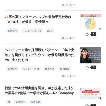
2026/04/16
28卒の夏インターンシップの参加予定社数は
「2～5社」が最多—学情調べ
新卒採用
インターンシップ
28卒
0
2026/04/13
ベンチャー企業の採用勝ちパターン 「集中突
破」を掲げるイングリウッドが優秀層獲得のた
めに捨てたもの
0
新卒採用
ベンチャー企業
採用手法
採用戦略
2026/04/03
就活でのAI活用実態を調査、AIが提案した未知
の業界に2割以上の学生が関心—No Company
AI
新卒採用
調査結果
0