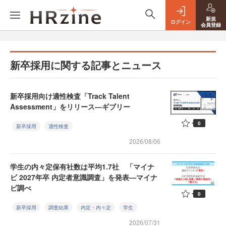
新規
ログイン
会員登録
新卒採用に関する記事とニュース
新卒採用向け適性検査「Track Talent
Assessment」をリリース—ギブリー
0
新卒採用
適性検査
2026/08/06
学生の内々定保有社数は平均1.7社 「マイナ
ビ 2027年卒 内定者意識調査」を発表—マイナ
ビ調べ
0
新卒採用
調査結果
内定・内々定
学生
2026/07/31