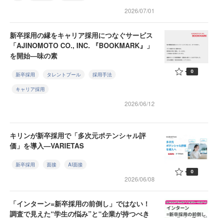
2026/07/01
新卒採用の縁をキャリア採用につなぐサービス
「AJINOMOTO CO., INC. 『BOOKMARK』」
を開始—味の素
0
新卒採用
タレントプール
採用手法
キャリア採用
2026/06/12
キリンが新卒採用で「多次元ポテンシャル評
価」を導入—VARIETAS
新卒採用
面接
AI面接
0
2026/06/08
「インターン=新卒採用の前倒し」ではない！
調査で見えた“学生の悩み”と“企業が持つべき