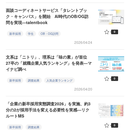
面談コーディネートサービス「タレントブッ
ク・キャンパス」を開始 AI時代のOB/OG訪
問を実現—talentbook
0
新卒採用
学生
OB・OG訪問
2026/04/24
文系は「ニトリ」、理系は「味の素」が首位
27卒の「就職企業人気ランキング」を発表—マ
イナビ調べ
0
新卒採用
調査結果
人気企業ランキング
2026/04/20
「企業の新卒採用実態調査2026」を実施、約3
分の2が採用手法を変える必要性を実感—リク
ルートMS
0
新卒採用
調査結果