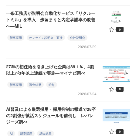
一条工務店が説明会自動化サービス「リクルー
トミル」を導入 歩留まりと内定承諾率の改善
へ—MIL
0
新卒採用
オンライン説明会・面接
会社説明会
2026/07/29
27卒の初任給を引き上げた企業は89.1％、4割
以上が3年以上連続で実施—マイナビ調べ
新卒採用
調査結果
給与
0
2026/07/24
AI普及による厳選採用・採用抑制の報道で28卒
の2割強が就活スケジュールを前倒し—レバレ
ジーズ調べ
0
AI
新卒採用
調査結果