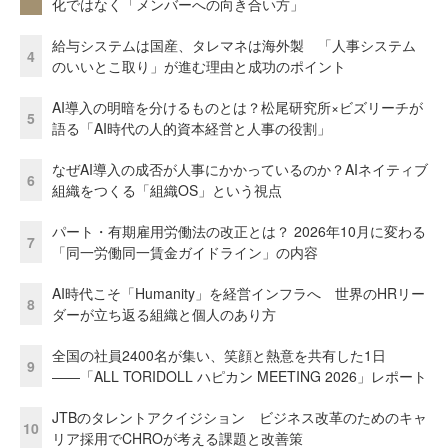
化ではなく「メンバーへの向き合い方」
給与システムは国産、タレマネは海外製 「人事システム
4
のいいとこ取り」が進む理由と成功のポイント
AI導入の明暗を分けるものとは？松尾研究所×ビズリーチが
5
語る「AI時代の人的資本経営と人事の役割」
なぜAI導入の成否が人事にかかっているのか？AIネイティブ
6
組織をつくる「組織OS」という視点
パート・有期雇用労働法の改正とは？ 2026年10月に変わる
7
「同一労働同一賃金ガイドライン」の内容
AI時代こそ「Humanity」を経営インフラへ 世界のHRリー
8
ダーが立ち返る組織と個人のあり方
全国の社員2400名が集い、笑顔と熱意を共有した1日
9
――「ALL TORIDOLL ハピカン MEETING 2026」レポート
JTBのタレントアクイジション ビジネス改革のためのキャ
10
リア採用でCHROが考える課題と改善策