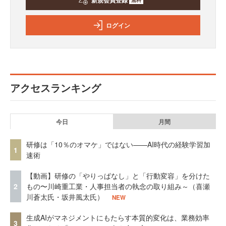
新規会員登録
ログイン
アクセスランキング
今日
月間
研修は「10％のオマケ」ではない——AI時代の経験学習加
1
速術
【動画】研修の「やりっぱなし」と「行動変容」を分けた
2
もの〜川崎重工業・人事担当者の執念の取り組み～（喜瀬
川蒼太氏・坂井風太氏）
NEW
生成AIがマネジメントにもたらす本質的変化は、業務効率
3