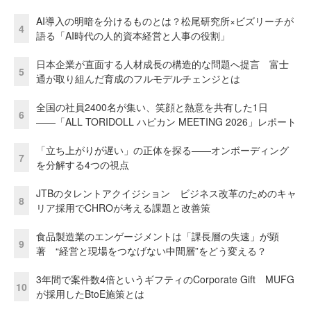
AI導入の明暗を分けるものとは？松尾研究所×ビズリーチが
4
語る「AI時代の人的資本経営と人事の役割」
日本企業が直面する人材成長の構造的な問題へ提言 富士
5
通が取り組んだ育成のフルモデルチェンジとは
全国の社員2400名が集い、笑顔と熱意を共有した1日
6
――「ALL TORIDOLL ハピカン MEETING 2026」レポート
「立ち上がりが遅い」の正体を探る——オンボーディング
7
を分解する4つの視点
JTBのタレントアクイジション ビジネス改革のためのキャ
8
リア採用でCHROが考える課題と改善策
食品製造業のエンゲージメントは「課長層の失速」が顕
9
著 “経営と現場をつなげない中間層”をどう変える？
3年間で案件数4倍というギフティのCorporate Gift MUFG
10
が採用したBtoE施策とは