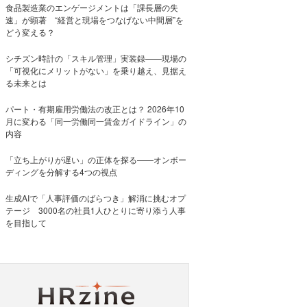
食品製造業のエンゲージメントは「課長層の失
速」が顕著 “経営と現場をつなげない中間層”を
どう変える？
シチズン時計の「スキル管理」実装録——現場の
「可視化にメリットがない」を乗り越え、見据え
る未来とは
パート・有期雇用労働法の改正とは？ 2026年10
月に変わる「同一労働同一賃金ガイドライン」の
内容
「立ち上がりが遅い」の正体を探る——オンボー
ディングを分解する4つの視点
生成AIで「人事評価のばらつき」解消に挑むオプ
テージ 3000名の社員1人ひとりに寄り添う人事
を目指して