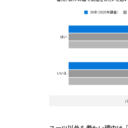
［
スーツ以外を着たい理由は