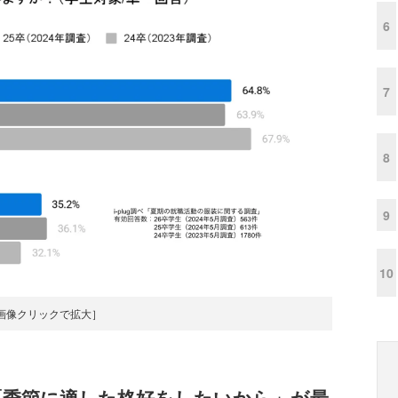
6
7
8
9
10
画像クリックで拡大］
「季節に適した格好をしたいから」が最