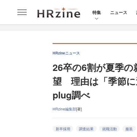
特集
ニュース
HRzineニュース
26卒の6割が夏季
望 理由は「季節に
plug調べ
HRzine編集部
[著]
新卒採用
調査結果
就職活動
服装