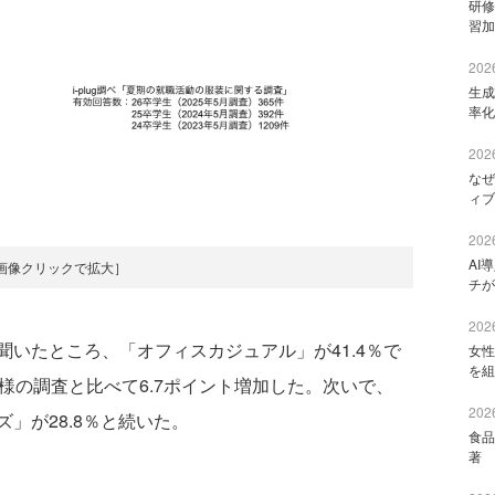
研修
習加
2026
生成
率化
2026
なぜ
ィブ
2026
AI
画像クリックで拡大］
チが
2026
いたところ、「オフィスカジュアル」が41.4％で
女性
を組
様の調査と比べて6.7ポイント増加した。次いで、
2026
」が28.8％と続いた。
食品
著 