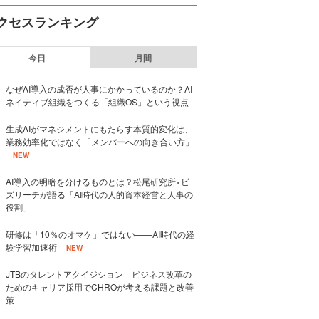
クセスランキング
今日
月間
なぜAI導入の成否が人事にかかっているのか？AI
ネイティブ組織をつくる「組織OS」という視点
生成AIがマネジメントにもたらす本質的変化は、
業務効率化ではなく「メンバーへの向き合い方」
NEW
AI導入の明暗を分けるものとは？松尾研究所×ビ
ズリーチが語る「AI時代の人的資本経営と人事の
役割」
研修は「10％のオマケ」ではない——AI時代の経
験学習加速術
NEW
JTBのタレントアクイジション ビジネス改革の
ためのキャリア採用でCHROが考える課題と改善
策