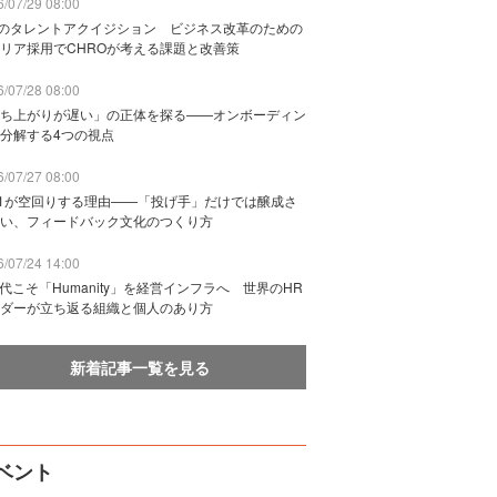
/07/29 08:00
Bのタレントアクイジション ビジネス改革のための
リア採用でCHROが考える課題と改善策
/07/28 08:00
ち上がりが遅い」の正体を探る——オンボーディン
分解する4つの視点
/07/27 08:00
n1が空回りする理由——「投げ手」だけでは醸成さ
い、フィードバック文化のつくり方
/07/24 14:00
時代こそ「Humanity」を経営インフラへ 世界のHR
ダーが立ち返る組織と個人のあり方
新着記事一覧を見る
ベント