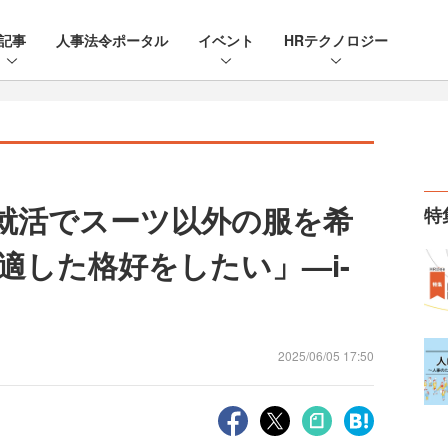
記事
人事法令ポータル
イベント
HRテクノロジー
の就活でスーツ以外の服を希
特
適した格好をしたい」—i-
2025/06/05 17:50