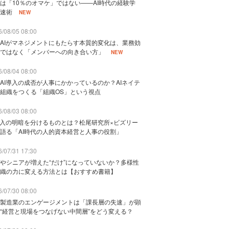
は「10％のオマケ」ではない——AI時代の経験学
速術
NEW
/08/05 08:00
AIがマネジメントにもたらす本質的変化は、業務効
ではなく「メンバーへの向き合い方」
NEW
/08/04 08:00
AI導入の成否が人事にかかっているのか？AIネイテ
組織をつくる「組織OS」という視点
/08/03 08:00
導入の明暗を分けるものとは？松尾研究所×ビズリー
語る「AI時代の人的資本経営と人事の役割」
/07/31 17:30
やシニアが増えた“だけ”になっていないか？多様性
織の力に変える方法とは【おすすめ書籍】
/07/30 08:00
製造業のエンゲージメントは「課長層の失速」が顕
“経営と現場をつなげない中間層”をどう変える？