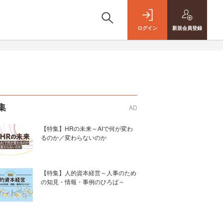
ログイン
新規
会員登録
集
AD
【特集】HRの未来～AIで何が変わ
るのか／変わらないのか
【特集】人的資本経営～人事のため
の知見・情報・事例のひろば～