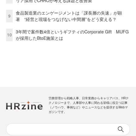
リア採用でCHROが考える課題と改善策
食品製造業のエンゲージメントは「課長層の失速」が顕
9
著 “経営と現場をつなげない中間層”をどう変える？
3年間で案件数4倍というギフティのCorporate Gift MUFG
10
が採用したBtoE施策とは
労務管理から戦略人事、日常業務からキャリアパス、HRテ
クノロジーまで、人事部や人事に関わる皆様に役立つ記事
（ノウハウ、事例など）やニュースなどを提供するWebマ
ガジンです。