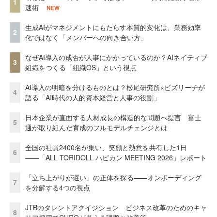
1
速術
NEW
生成AIがマネジメントにもたらす本質的変化は、業務効率
2
化ではなく「メンバーへの向き合い方」
なぜAI導入の成否が人事にかかっているのか？AIネイティブ
3
組織をつくる「組織OS」という視点
AI導入の明暗を分けるものとは？松尾研究所×ビズリーチが
4
語る「AI時代の人的資本経営と人事の役割」
日本企業が直面する人材成長の構造的な問題へ提言 富士
5
通が取り組んだ育成のフルモデルチェンジとは
全国の社員2400名が集い、笑顔と熱意を共有した1日
6
――「ALL TORIDOLL ハピカン MEETING 2026」レポート
「立ち上がりが遅い」の正体を探る——オンボーディング
7
を分解する4つの視点
JTBのタレントアクイジション ビジネス改革のためのキャ
8