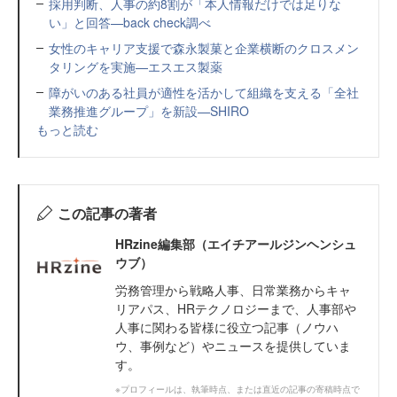
採用判断、人事の約8割が「本人情報だけでは足りな
い」と回答—back check調べ
女性のキャリア支援で森永製菓と企業横断のクロスメン
タリングを実施—エスエス製薬
障がいのある社員が適性を活かして組織を支える「全社
業務推進グループ」を新設—SHIRO
もっと読む
この記事の著者
HRzine編集部（エイチアールジンヘンシュ
ウブ）
労務管理から戦略人事、日常業務からキャ
リアパス、HRテクノロジーまで、人事部や
人事に関わる皆様に役立つ記事（ノウハ
ウ、事例など）やニュースを提供していま
す。
※プロフィールは、執筆時点、または直近の記事の寄稿時点で