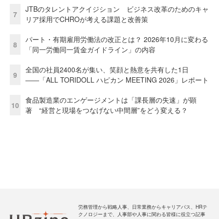
JTBのタレントアクイジション ビジネス改革のためのキャ
7
リア採用でCHROが考える課題と改善策
パート・有期雇用労働法の改正とは？ 2026年10月に変わる
8
「同一労働同一賃金ガイドライン」の内容
全国の社員2400名が集い、笑顔と熱意を共有した1日
9
――「ALL TORIDOLL ハピカン MEETING 2026」レポート
食品製造業のエンゲージメントは「課長層の失速」が顕
10
著 “経営と現場をつなげない中間層”をどう変える？
労務管理から戦略人事、日常業務からキャリアパス、HRテ
クノロジーまで、人事部や人事に関わる皆様に役立つ記事