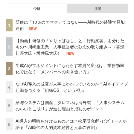
今日
月間
研修は「10％のオマケ」ではない——AI時代の経験学習加
1
速術
NEW
【動画】研修の「やりっぱなし」と「行動変容」を分けた
2
もの〜川崎重工業・人事担当者の執念の取り組み～（喜瀬
川蒼太氏・坂井風太氏）
NEW
生成AIがマネジメントにもたらす本質的変化は、業務効率
3
化ではなく「メンバーへの向き合い方」
なぜAI導入の成否が人事にかかっているのか？AIネイティブ
4
組織をつくる「組織OS」という視点
給与システムは国産、タレマネは海外製 「人事システム
5
のいいとこ取り」が進む理由と成功のポイント
AI導入の明暗を分けるものとは？松尾研究所×ビズリーチが
6
語る「AI時代の人的資本経営と人事の役割」