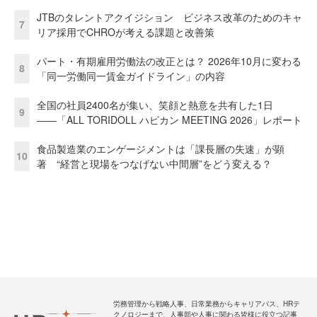
JTBのタレントアクイジション ビジネス改革のためのキャ
7
リア採用でCHROが考える課題と改善策
パート・有期雇用労働法の改正とは？ 2026年10月に変わる
8
「同一労働同一賃金ガイドライン」の内容
全国の社員2400名が集い、笑顔と熱意を共有した1日
9
――「ALL TORIDOLL ハピカン MEETING 2026」レポート
食品製造業のエンゲージメントは「課長層の失速」が顕
10
著 “経営と現場をつなげない中間層”をどう変える？
労務管理から戦略人事、日常業務からキャリアパス、HRテ
クノロジーまで、人事部や人事に関わる皆様に役立つ記事