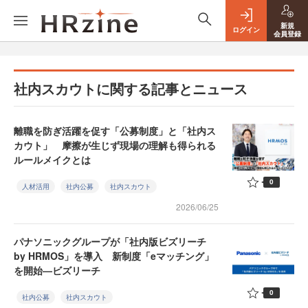
新規
ログイン
会員登録
社内スカウトに関する記事とニュース
離職を防ぎ活躍を促す「公募制度」と「社内ス
カウト」 摩擦が生じず現場の理解も得られる
ルールメイクとは
0
人材活用
社内公募
社内スカウト
2026/06/25
パナソニックグループが「社内版ビズリーチ
by HRMOS」を導入 新制度「eマッチング」
を開始—ビズリーチ
0
社内公募
社内スカウト