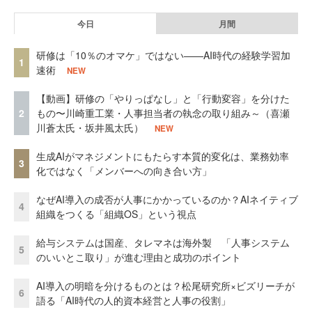
今日
月間
研修は「10％のオマケ」ではない——AI時代の経験学習加
1
速術
NEW
【動画】研修の「やりっぱなし」と「行動変容」を分けた
2
もの〜川崎重工業・人事担当者の執念の取り組み～（喜瀬
川蒼太氏・坂井風太氏）
NEW
生成AIがマネジメントにもたらす本質的変化は、業務効率
3
化ではなく「メンバーへの向き合い方」
なぜAI導入の成否が人事にかかっているのか？AIネイティブ
4
組織をつくる「組織OS」という視点
給与システムは国産、タレマネは海外製 「人事システム
5
のいいとこ取り」が進む理由と成功のポイント
AI導入の明暗を分けるものとは？松尾研究所×ビズリーチが
6
語る「AI時代の人的資本経営と人事の役割」