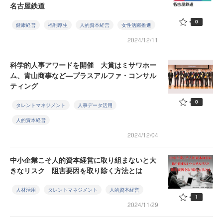
名古屋鉄道
0
健康経営
福利厚生
人的資本経営
女性活躍推進
2024/12/11
科学的人事アワードを開催 大賞はミサワホー
ム、青山商事など—プラスアルファ・コンサル
ティング
0
タレントマネジメント
人事データ活用
人的資本経営
2024/12/04
中小企業こそ人的資本経営に取り組まないと大
きなリスク 阻害要因を取り除く方法とは
人材活用
タレントマネジメント
人的資本経営
1
2024/11/29