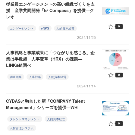
従業員エンゲージメントの高い組織づくりを支
援 産学共同開発「E² Compass」を提供—ク
レオ
0
エンゲージメント
eNPS
人的資本経営
2024/11/25
人事戦略と事業成果に「つながりを感じる」企
業は半数超 人事変革（HRX）の課題—
LINK&M調べ
0
調査結果
人事戦略
人的資本経営
2024/11/14
CYDASと融合した新「COMPANY Talent
Management」シリーズを提供—WHI
タレントマネジメント
人的資本経営
0
人材管理システム