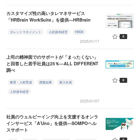
カスタマイズ性の高いタレマネサービス
「HRBrain WorkSuite」を提供—HRBrain
タレントマネジメント
人的資本経営
HRDX
0
2025/01/17
上司の精神面でのサポートが「まったくない」
と回答した若手社員は25％—ALL DIFFERENT
調べ
0
教育・人材育成
調査結果
新入社員
人的資本経営
2025/01/07
社員のウェルビーイング向上を支援するオンラ
インサービス「A’Uno」を提供—SOMPOヘル
スサポート
0