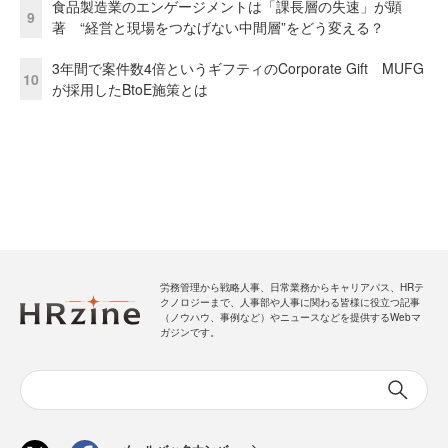
食品製造業のエンゲージメントは「課長層の失速」が顕
9
著 “経営と現場をつなげない中間層”をどう変える？
3年間で案件数4倍というギフティのCorporate Gift MUFG
10
が採用したBtoE施策とは
労務管理から戦略人事、日常業務からキャリアパス、HRテ
クノロジーまで、人事部や人事に関わる皆様に役立つ記事
（ノウハウ、事例など）やニュースなどを提供するWebマ
ガジンです。