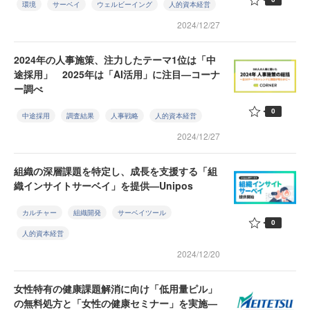
環境
サーベイ
ウェルビーイング
人的資本経営
2024/12/27
2024年の人事施策、注力したテーマ1位は「中
途採用」 2025年は「AI活用」に注目—コーナ
ー調べ
0
中途採用
調査結果
人事戦略
人的資本経営
2024/12/27
組織の深層課題を特定し、成長を支援する「組
織インサイトサーベイ」を提供—Unipos
カルチャー
組織開発
サーベイツール
0
人的資本経営
2024/12/20
女性特有の健康課題解消に向け「低用量ピル」
の無料処方と「女性の健康セミナー」を実施—