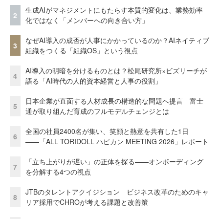
生成AIがマネジメントにもたらす本質的変化は、業務効率
2
化ではなく「メンバーへの向き合い方」
なぜAI導入の成否が人事にかかっているのか？AIネイティブ
3
組織をつくる「組織OS」という視点
AI導入の明暗を分けるものとは？松尾研究所×ビズリーチが
4
語る「AI時代の人的資本経営と人事の役割」
日本企業が直面する人材成長の構造的な問題へ提言 富士
5
通が取り組んだ育成のフルモデルチェンジとは
全国の社員2400名が集い、笑顔と熱意を共有した1日
6
――「ALL TORIDOLL ハピカン MEETING 2026」レポート
「立ち上がりが遅い」の正体を探る——オンボーディング
7
を分解する4つの視点
JTBのタレントアクイジション ビジネス改革のためのキャ
8
リア採用でCHROが考える課題と改善策