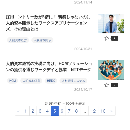
2024/11/14
採用エントリー数が6倍に！ 義務じゃないのに
人的資本開示したワークスアプリケーション
ズ、その理由とは
2
人的資本経営
人的資本開示
2024/10/31
人的資本経営の実現に向け、HCMソリューショ
ンの提供を通じワークデイと協業—NTTデータ
HCM
人的資本経営
HRDX
人材管理システム
0
2024/10/17
249件中81～100件を表示
«
1
2
3
4
5
6
7
8
...
12
13
»