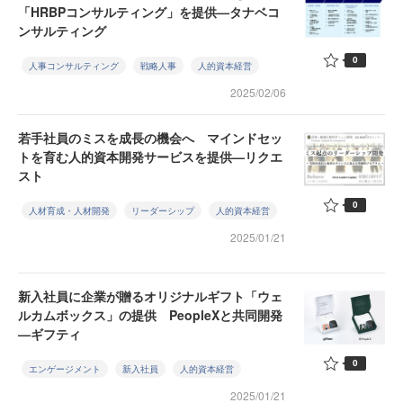
「HRBPコンサルティング」を提供—タナベコ
ンサルティング
0
人事コンサルティング
戦略人事
人的資本経営
2025/02/06
若手社員のミスを成長の機会へ マインドセッ
トを育む人的資本開発サービスを提供—リクエ
スト
0
人材育成・人材開発
リーダーシップ
人的資本経営
2025/01/21
新入社員に企業が贈るオリジナルギフト「ウェ
ルカムボックス」の提供 PeopleXと共同開発
—ギフティ
0
エンゲージメント
新入社員
人的資本経営
2025/01/21