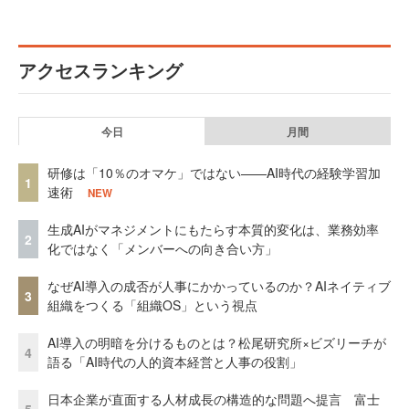
アクセスランキング
今日
月間
研修は「10％のオマケ」ではない——AI時代の経験学習加
1
速術
NEW
生成AIがマネジメントにもたらす本質的変化は、業務効率
2
化ではなく「メンバーへの向き合い方」
なぜAI導入の成否が人事にかかっているのか？AIネイティブ
3
組織をつくる「組織OS」という視点
AI導入の明暗を分けるものとは？松尾研究所×ビズリーチが
4
語る「AI時代の人的資本経営と人事の役割」
日本企業が直面する人材成長の構造的な問題へ提言 富士
5