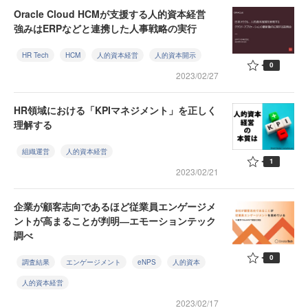
Oracle Cloud HCMが支援する人的資本経営
強みはERPなどと連携した人事戦略の実行
HR Tech
HCM
人的資本経営
人的資本開示
0
2023/02/27
HR領域における「KPIマネジメント」を正しく
理解する
組織運営
人的資本経営
1
2023/02/21
企業が顧客志向であるほど従業員エンゲージメ
ントが高まることが判明―エモーションテック
調べ
0
調査結果
エンゲージメント
eNPS
人的資本
人的資本経営
2023/02/17