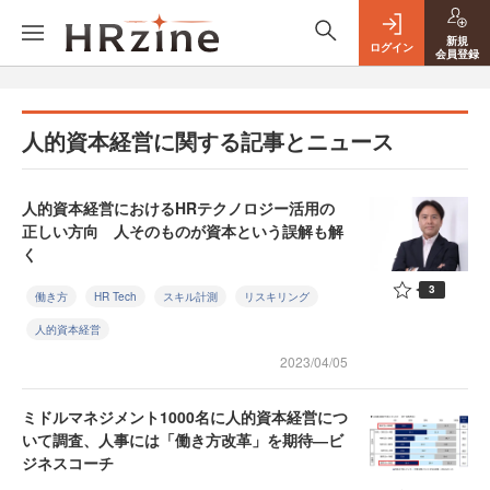
新規
ログイン
会員登録
人的資本経営に関する記事とニュース
人的資本経営におけるHRテクノロジー活用の
正しい方向 人そのものが資本という誤解も解
く
3
働き方
HR Tech
スキル計測
リスキリング
人的資本経営
2023/04/05
ミドルマネジメント1000名に人的資本経営につ
いて調査、人事には「働き方改革」を期待―ビ
ジネスコーチ