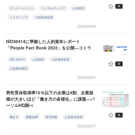
0
エンゲージメント
コンサルティング
人的資本
リスキリング
人的資本経営
2023/03/06
ISO30414に準拠した人的資本レポート
「People Fact Book 2022」を公開―コトラ
ISO 30414
人的資本
人的資本経営
0
人的資本開示
2023/03/01
男性育休取得率10％以下の企業は4割、企業規
模が大きいほど「働き方の多様化」に課題―パ
ーソルHD調べ
0
働き方
調査結果
育児休暇
人的資本経営
2023/02/27