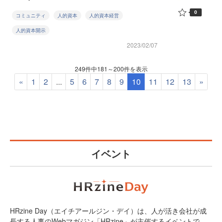
0
コミュニティ
人的資本
人的資本経営
人的資本開示
2023/02/07
249件中181～200件を表示
«
1
2
...
5
6
7
8
9
10
11
12
13
»
イベント
HRzine Day（エイチアールジン・デイ）は、人が活き会社が成
長する人事のWebマガジン「HRzine」が主催するイベントで