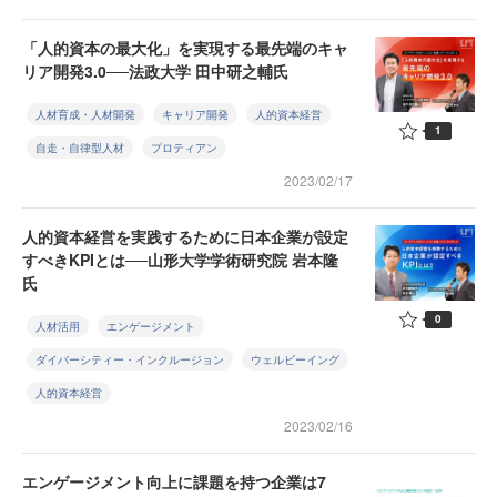
「人的資本の最大化」を実現する最先端のキャ
リア開発3.0──法政大学 田中研之輔氏
人材育成・人材開発
キャリア開発
人的資本経営
1
自走・自律型人材
プロティアン
2023/02/17
人的資本経営を実践するために日本企業が設定
すべきKPIとは──山形大学学術研究院 岩本隆
氏
0
人材活用
エンゲージメント
ダイバーシティー・インクルージョン
ウェルビーイング
人的資本経営
2023/02/16
エンゲージメント向上に課題を持つ企業は7