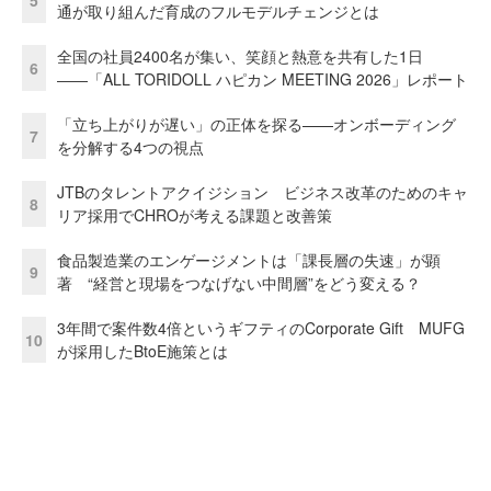
通が取り組んだ育成のフルモデルチェンジとは
全国の社員2400名が集い、笑顔と熱意を共有した1日
6
――「ALL TORIDOLL ハピカン MEETING 2026」レポート
「立ち上がりが遅い」の正体を探る——オンボーディング
7
を分解する4つの視点
JTBのタレントアクイジション ビジネス改革のためのキャ
8
リア採用でCHROが考える課題と改善策
食品製造業のエンゲージメントは「課長層の失速」が顕
9
著 “経営と現場をつなげない中間層”をどう変える？
3年間で案件数4倍というギフティのCorporate Gift MUFG
10
が採用したBtoE施策とは