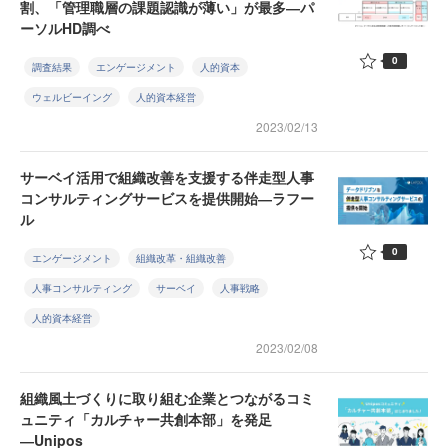
割、「管理職層の課題認識が薄い」が最多―パ
ーソルHD調べ
0
調査結果
エンゲージメント
人的資本
ウェルビーイング
人的資本経営
2023/02/13
サーベイ活用で組織改善を支援する伴走型人事
コンサルティングサービスを提供開始―ラフー
ル
0
エンゲージメント
組織改革・組織改善
人事コンサルティング
サーベイ
人事戦略
人的資本経営
2023/02/08
組織風土づくりに取り組む企業とつながるコミ
ュニティ「カルチャー共創本部」を発足
―Unipos