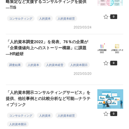
略策定など支援するコンサルティングを提供
―TIS
0
コンサルティング
人的資本
人的資本経営
2023/03/24
「人的資本調査2022」を発表、76％の企業が
「企業価値向上へのストーリー構築」に課題
―HR総研
0
調査結果
人的資本
人的資本経営
人的資本開示
2023/03/20
「⼈的資本開示コンサルティングサービス」を
提供、他社事例との比較分析など可能―ナラテ
ィブリンク
0
コンサルティング
人的資本
人的資本経営
人的資本開示