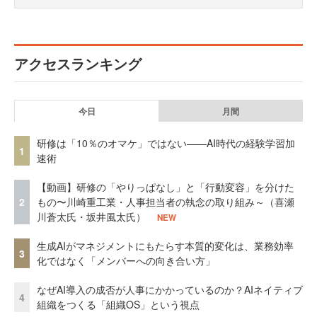
アクセスランキング
今日
月間
研修は「10％のオマケ」ではない——AI時代の経験学習加
1
速術
【動画】研修の「やりっぱなし」と「行動変容」を分けた
2
もの〜川崎重工業・人事担当者の執念の取り組み～（喜瀬
川蒼太氏・坂井風太氏）
NEW
生成AIがマネジメントにもたらす本質的変化は、業務効率
3
化ではなく「メンバーへの向き合い方」
なぜAI導入の成否が人事にかかっているのか？AIネイティブ
4
組織をつくる「組織OS」という視点