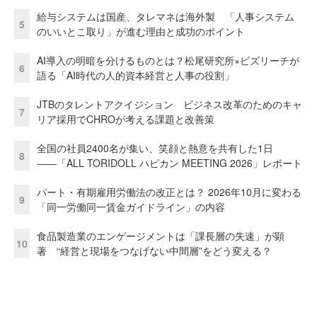
給与システムは国産、タレマネは海外製 「人事システム
5
のいいとこ取り」が進む理由と成功のポイント
AI導入の明暗を分けるものとは？松尾研究所×ビズリーチが
6
語る「AI時代の人的資本経営と人事の役割」
JTBのタレントアクイジション ビジネス改革のためのキャ
7
リア採用でCHROが考える課題と改善策
全国の社員2400名が集い、笑顔と熱意を共有した1日
8
――「ALL TORIDOLL ハピカン MEETING 2026」レポート
パート・有期雇用労働法の改正とは？ 2026年10月に変わる
9
「同一労働同一賃金ガイドライン」の内容
食品製造業のエンゲージメントは「課長層の失速」が顕
10
著 “経営と現場をつなげない中間層”をどう変える？