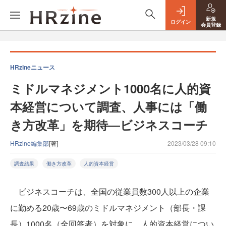
新規
ログイン
会員登録
HRzineニュース
ミドルマネジメント1000名に人的資
本経営について調査、人事には「働
き方改革」を期待―ビジネスコーチ
HRzine編集部
[著]
2023/03/28 09:10
調査結果
働き方改革
人的資本経営
ビジネスコーチは、全国の従業員数300人以上の企業
に勤める20歳〜69歳のミドルマネジメント（部長・課
長）1000名（全回答者）を対象に、人的資本経営につい