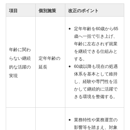
項目
個別施策
改正のポイント
定年年齢を60歳から65
歳へ一括で引き上げ、
年齢に左右されず就業
年齢に関わ
を継続できる仕組みと
らない継続
定年年齢の
する。
60歳以降も現在の処遇
的な活躍の
延長
体系を基本として維持
実現
し、経験や専門性を活
かして継続的に活躍で
きる環境を整備する。
業務特性や業務運営の
影響等を踏まえ、対象