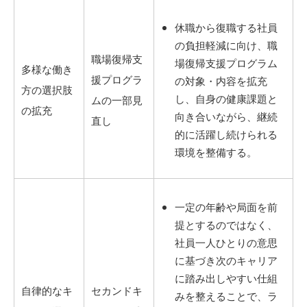
休職から復職する社員
の負担軽減に向け、職
職場復帰支
場復帰支援プログラム
多様な働き
援プログラ
の対象・内容を拡充
方の選択肢
し、自身の健康課題と
ムの一部見
の拡充
向き合いながら、継続
直し
的に活躍し続けられる
環境を整備する。
一定の年齢や局面を前
提とするのではなく、
社員一人ひとりの意思
に基づき次のキャリア
に踏み出しやすい仕組
自律的なキ
セカンドキ
みを整えることで、ラ