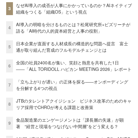
なぜAI導入の成否が人事にかかっているのか？AIネイティブ
3
組織をつくる「組織OS」という視点
AI導入の明暗を分けるものとは？松尾研究所×ビズリーチが
4
語る「AI時代の人的資本経営と人事の役割」
日本企業が直面する人材成長の構造的な問題へ提言 富士
5
通が取り組んだ育成のフルモデルチェンジとは
全国の社員2400名が集い、笑顔と熱意を共有した1日
6
――「ALL TORIDOLL ハピカン MEETING 2026」レポート
「立ち上がりが遅い」の正体を探る——オンボーディング
7
を分解する4つの視点
JTBのタレントアクイジション ビジネス改革のためのキャ
8
リア採用でCHROが考える課題と改善策
食品製造業のエンゲージメントは「課長層の失速」が顕
9
著 “経営と現場をつなげない中間層”をどう変える？