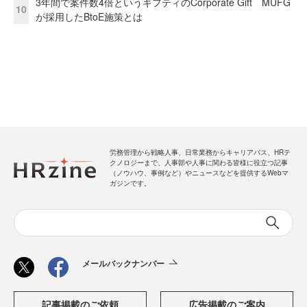
3年間で案件数4倍というギフティのCorporate Gift MUFG
10
が採用したBtoE施策とは
労務管理から戦略人事、日常業務からキャリアパス、HRテ
クノロジーまで、人事部や人事に関わる皆様に役立つ記事
（ノウハウ、事例など）やニュースなどを提供するWebマ
ガジンです。
メールバックナンバー
記事掲載のご依頼
広告掲載のご案内