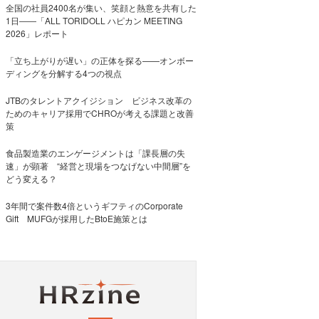
全国の社員2400名が集い、笑顔と熱意を共有した
1日――「ALL TORIDOLL ハピカン MEETING
2026」レポート
「立ち上がりが遅い」の正体を探る——オンボー
ディングを分解する4つの視点
JTBのタレントアクイジション ビジネス改革の
ためのキャリア採用でCHROが考える課題と改善
策
食品製造業のエンゲージメントは「課長層の失
速」が顕著 “経営と現場をつなげない中間層”を
どう変える？
3年間で案件数4倍というギフティのCorporate
Gift MUFGが採用したBtoE施策とは