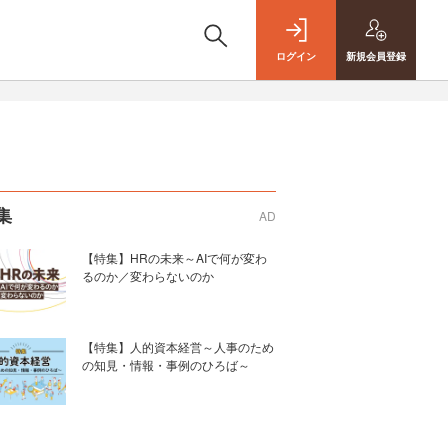
ログイン
新規
会員登録
集
AD
【特集】HRの未来～AIで何が変わ
るのか／変わらないのか
【特集】人的資本経営～人事のため
の知見・情報・事例のひろば～