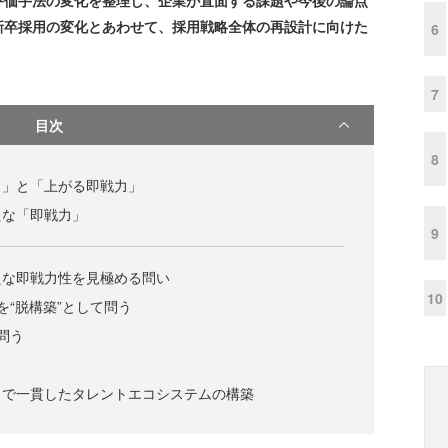
評価手法の変化を整理し、企業が直面する課題や今後の論点
新卒採用の変化とあわせて、採用戦略全体の再設計に向けた
6
7
目次
8
力」と「上がる即戦力」
たな「即戦力」
9
たな即戦力性を見極める問い
10
を“脱構築”として問う
問う
まで一貫したタレントエコシステムの構築