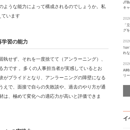
JT
のような能力によって構成されるのでしょうか。私
キャ
えています
2026
「立
グを
再学習の能力
2026
1o
れな
固執せず、それを一度捨てて（アンラーニング）、
2026
る力です 。多くの人事担当者が実感しているとお
AI
リー
験がプライドとなり、アンラーニングの障壁になる
うえで、面接で自らの失敗談や、過去のやり方が通
材は、極めて変化への適応力が高いと評価できま
イ