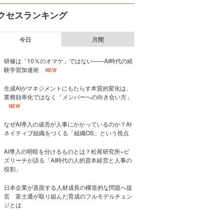
クセスランキング
今日
月間
研修は「10％のオマケ」ではない——AI時代の経
験学習加速術
NEW
生成AIがマネジメントにもたらす本質的変化は、
業務効率化ではなく「メンバーへの向き合い方」
NEW
なぜAI導入の成否が人事にかかっているのか？AI
ネイティブ組織をつくる「組織OS」という視点
AI導入の明暗を分けるものとは？松尾研究所×ビ
ズリーチが語る「AI時代の人的資本経営と人事の
役割」
日本企業が直面する人材成長の構造的な問題へ提
言 富士通が取り組んだ育成のフルモデルチェン
ジとは