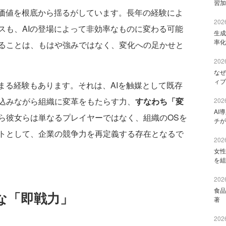
習加
価値を根底から揺るがしています。長年の経験によ
2026
スも、AIの登場によって非効率なものに変わる可能
生成
率化
ることは、もはや強みではなく、変化への足かせと
2026
なぜ
ィブ
まる経験もあります。それは、AIを触媒として既存
込みながら組織に変革をもたらす力、
すなわち「変
2026
AI
ら彼女らは単なるプレイヤーではなく、組織のOSを
チが
トとして、企業の競争力を再定義する存在となるで
2026
女性
を組
2026
食品
な「即戦力」
著 
2026