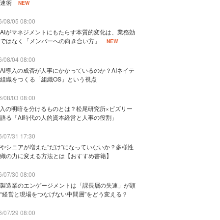
速術
NEW
/08/05 08:00
AIがマネジメントにもたらす本質的変化は、業務効
ではなく「メンバーへの向き合い方」
NEW
/08/04 08:00
AI導入の成否が人事にかかっているのか？AIネイテ
組織をつくる「組織OS」という視点
/08/03 08:00
導入の明暗を分けるものとは？松尾研究所×ビズリー
語る「AI時代の人的資本経営と人事の役割」
/07/31 17:30
やシニアが増えた“だけ”になっていないか？多様性
織の力に変える方法とは【おすすめ書籍】
/07/30 08:00
製造業のエンゲージメントは「課長層の失速」が顕
“経営と現場をつなげない中間層”をどう変える？
/07/29 08:00