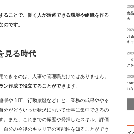
2026
食品
することで、働く人が活躍できる環境や組織を作る
著 
なのです。
2026
JT
キャ
を見る時代
2026
「立
グを
用できるのは、人事や管理職だけではありません。
2026
1o
ラン作成で役立てることができます。
れな
睡眠や血圧、行動履歴など）と、業務の成果ややる
自分がどういった状況において仕事に集中できるの
す。また、これまでの職歴や発揮したスキル、評価
、自分の今後のキャリアの可能性を知ることができ
イ