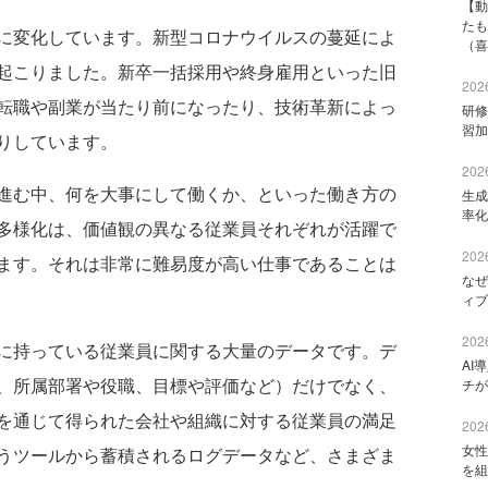
【動
たも
に変化しています。新型コロナウイルスの蔓延によ
（喜
起こりました。新卒一括採用や終身雇用といった旧
2026
転職や副業が当たり前になったり、技術革新によっ
研修
習加
りしています。
2026
進む中、何を大事にして働くか、といった働き方の
生成
率化
多様化は、価値観の異なる従業員それぞれが活躍で
2026
ます。それは非常に難易度が高い仕事であることは
なぜ
ィブ
2026
に持っている従業員に関する大量のデータです。デ
AI
、所属部署や役職、目標や評価など）だけでなく、
チが
を通じて得られた会社や組織に対する従業員の満足
2026
女性
うツールから蓄積されるログデータなど、さまざま
を組