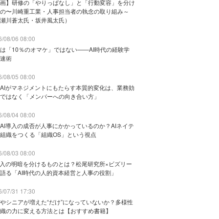
画】研修の「やりっぱなし」と「行動変容」を分け
の〜川崎重工業・人事担当者の執念の取り組み～
瀬川蒼太氏・坂井風太氏）
/08/06 08:00
は「10％のオマケ」ではない——AI時代の経験学
速術
/08/05 08:00
AIがマネジメントにもたらす本質的変化は、業務効
ではなく「メンバーへの向き合い方」
/08/04 08:00
AI導入の成否が人事にかかっているのか？AIネイテ
組織をつくる「組織OS」という視点
/08/03 08:00
導入の明暗を分けるものとは？松尾研究所×ビズリー
語る「AI時代の人的資本経営と人事の役割」
/07/31 17:30
やシニアが増えた“だけ”になっていないか？多様性
織の力に変える方法とは【おすすめ書籍】