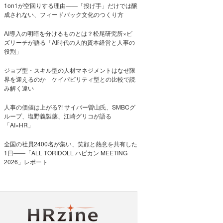
1on1が空回りする理由——「投げ手」だけでは醸
成されない、フィードバック文化のつくり方
AI導入の明暗を分けるものとは？松尾研究所×ビ
ズリーチが語る「AI時代の人的資本経営と人事の
役割」
ジョブ型・スキル型の人材マネジメントはなぜ限
界を迎えるのか ケイパビリティ型との比較で読
み解く違い
人事の価値は上がる?! サイバー曽山氏、SMBCグ
ループ、塩野義製薬、江崎グリコが語る
「AI×HR」
全国の社員2400名が集い、笑顔と熱意を共有した
1日――「ALL TORIDOLL ハピカン MEETING
2026」レポート