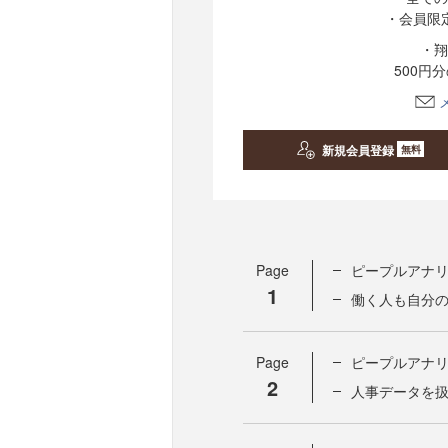
・会員限
・翔
500円
新規会員登録
無料
Page
ピープルアナ
1
働く人も自分
Page
ピープルアナ
2
人事データを