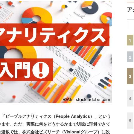
ア
1
2
3
4
プルアナリティクス（People Analytics）」という
5
います。ただ、実際に何をどうするかまで明瞭に理解できて
載では、株式会社ビズリーチ（Visionalグループ）に設