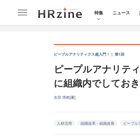
特集
ニュース
ピープルアナリティクス超入門！｜ 第1回
ピープルアナリティ
に組織内でしてお
友部 博教
[著]
人材活用
組織改革・組織改善
ピープル