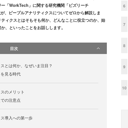
「WorkTech」に関する研究機関「ビズリーチ
6
博教が、ピープルアナリティクスについてゼロから解説しま
リティクスとはそもそも何か、どんなことに役立つのか、始
7
何か、といったことをお話しします。
8
目次
クスとは何か、なぜいま注目？
9
タを見る時代
10
クスのメリット
えでの注意点
クス導入への第一歩