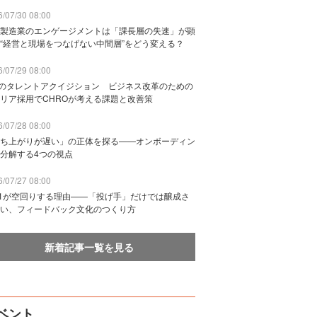
/07/30 08:00
製造業のエンゲージメントは「課長層の失速」が顕
“経営と現場をつなげない中間層”をどう変える？
/07/29 08:00
Bのタレントアクイジション ビジネス改革のための
リア採用でCHROが考える課題と改善策
/07/28 08:00
ち上がりが遅い」の正体を探る——オンボーディン
分解する4つの視点
/07/27 08:00
n1が空回りする理由——「投げ手」だけでは醸成さ
い、フィードバック文化のつくり方
新着記事一覧を見る
ベント