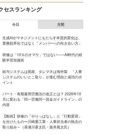
クセスランキング
今日
月間
生成AIがマネジメントにもたらす本質的変化は、
業務効率化ではなく「メンバーへの向き合い方」
研修は「10％のオマケ」ではない——AI時代の経
験学習加速術
給与システムは国産、タレマネは海外製 「人事
システムのいいとこ取り」が進む理由と成功のポ
イント
パート・有期雇用労働法の改正とは？ 2026年10
月に変わる「同一労働同一賃金ガイドライン」の
内容
【動画】研修の「やりっぱなし」と「行動変容」
を分けたもの〜川崎重工業・人事担当者の執念の
取り組み～（喜瀬川蒼太氏・坂井風太氏）