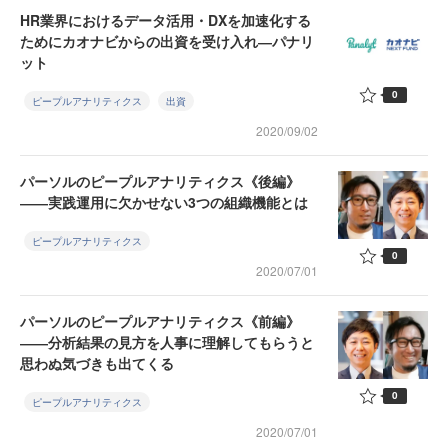
HR業界におけるデータ活用・DXを加速化する
ためにカオナビからの出資を受け入れ―パナリ
ット
0
ピープルアナリティクス
出資
2020/09/02
パーソルのピープルアナリティクス《後編》
――実践運用に欠かせない3つの組織機能とは
ピープルアナリティクス
0
2020/07/01
パーソルのピープルアナリティクス《前編》
――分析結果の見方を人事に理解してもらうと
思わぬ気づきも出てくる
0
ピープルアナリティクス
2020/07/01