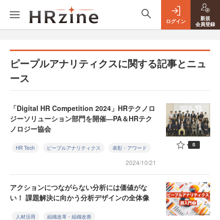
新規
ログイン
会員登録
ピープルアナリティクスに関する記事とニュ
ース
「Digital HR Competition 2024」HRテクノロ
ジーソリューション部門を開催―PA＆HRテク
ノロジー協会
0
HR Tech
ピープルアナリティクス
表彰・アワード
2024/10/21
アクションにつながらない分析には価値がな
い！ 課題解決に向かう分析デザインの全体像
人材活用
組織改革・組織改善