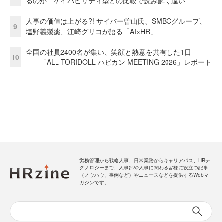
るのか ケイパビリティ型との比較で読み解く違い
人事の価値は上がる?! サイバー曽山氏、SMBCグループ、
9
塩野義製薬、江崎グリコが語る「AI×HR」
全国の社員2400名が集い、笑顔と熱意を共有した1日
10
――「ALL TORIDOLL ハピカン MEETING 2026」レポート
労務管理から戦略人事、日常業務からキャリアパス、HRテ
クノロジーまで、人事部や人事に関わる皆様に役立つ記事
（ノウハウ、事例など）やニュースなどを提供するWebマ
ガジンです。