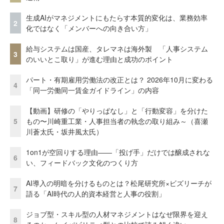
生成AIがマネジメントにもたらす本質的変化は、業務効率
2
化ではなく「メンバーへの向き合い方」
給与システムは国産、タレマネは海外製 「人事システム
3
のいいとこ取り」が進む理由と成功のポイント
パート・有期雇用労働法の改正とは？ 2026年10月に変わる
4
「同一労働同一賃金ガイドライン」の内容
【動画】研修の「やりっぱなし」と「行動変容」を分けた
5
もの〜川崎重工業・人事担当者の執念の取り組み～（喜瀬
川蒼太氏・坂井風太氏）
1on1が空回りする理由——「投げ手」だけでは醸成されな
6
い、フィードバック文化のつくり方
AI導入の明暗を分けるものとは？松尾研究所×ビズリーチが
7
語る「AI時代の人的資本経営と人事の役割」
ジョブ型・スキル型の人材マネジメントはなぜ限界を迎え
8